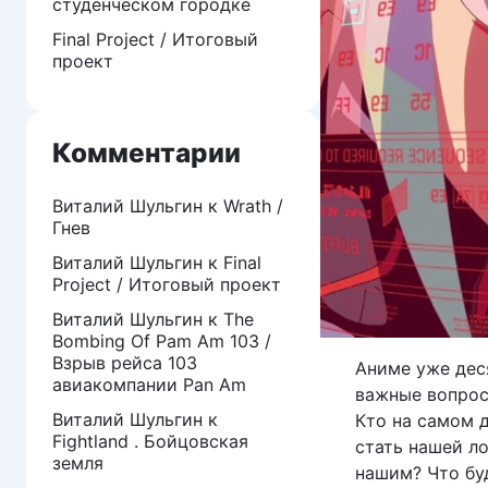
студенческом городке
Final Project / Итоговый
проект
Комментарии
Виталий Шульгин
к
Wrath /
Гнев
Виталий Шульгин
к
Final
Project / Итоговый проект
Виталий Шульгин
к
The
Bombing Of Pam Am 103 /
Взрыв рейса 103
Аниме уже дес
авиакомпании Pan Am
важные вопрос
Виталий Шульгин
к
Кто на самом 
Fightland . Бойцовская
стать нашей л
земля
нашим? Что бу