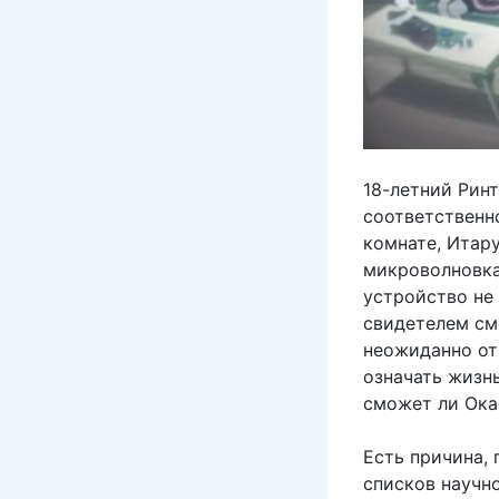
18-летний Рин
соответственн
комнате, Итар
микроволновка
устройство не 
свидетелем см
неожиданно от
означать жизн
сможет ли Ока
Есть причина, 
списков научно