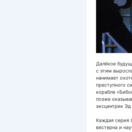
Далёкое будущ
с этим выросл
нанимает охот
преступного с
корабле «Бибо
позже оказыва
эксцентрик Эд
Каждая серия
вестерна и на