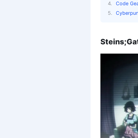
Code Gea
Cyberpun
Steins;Ga