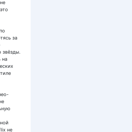
 не
 это
по
тясь за
е
 звёзды.
 на
ческих
стиле
нео-
не
ьную
чной
ix не