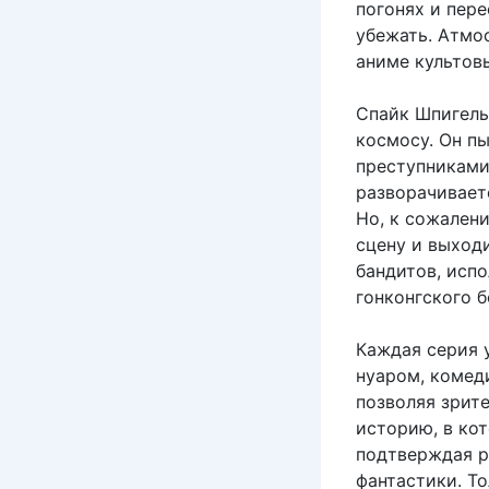
погонях и пере
убежать. Атмо
аниме культов
Спайк Шпигел
космосу. Он п
преступниками
разворачиваетс
Но, к сожален
сцену и выход
бандитов, исп
гонконгского 
Каждая серия 
нуаром, комед
позволяя зрит
историю, в ко
подтверждая 
фантастики. То