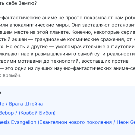
ть себе Землю?
-фантастические аниме не просто показывают нам роб
 или апокалиптические миры. Они заставляют останови
ашем месте на этой планете. Конечно, некоторые сери
стый экшен — грандиозные космические сражения, от 
ух. Но есть и другие — умопомрачительные антиутопии
лкивают нас к размышлениям о самой сути реальности
своими мотивами до технологий, восставших против
 — это одни из лучших научно-фантастических аниме-с
х времён.
е
ate / Врата Штейна
ebop / (Ковбой Бибоп)
esis Evangelion (Евангелион нового поколения / Неон G