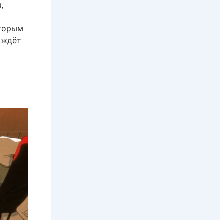
,
оторым
 ждёт