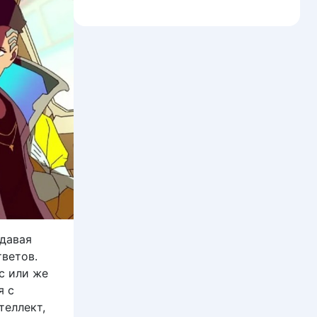
давая
тветов.
с или же
я с
теллект,