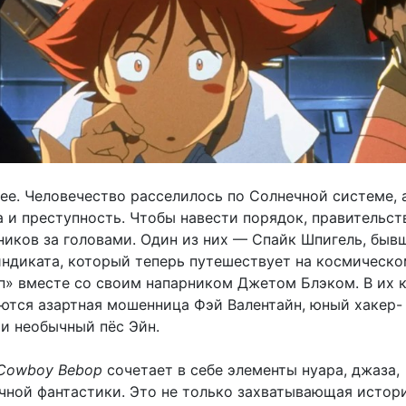
ее. Человечество расселилось по Солнечной системе, 
а и преступность. Чтобы навести порядок, правительст
ников за головами. Один из них — Спайк Шпигель, быв
индиката, который теперь путешествует на космическ
п» вместе со своим напарником Джетом Блэком. В их 
ются азартная мошенница Фэй Валентайн, юный хакер-
 и необычный пёс Эйн.
Cowboy Bebop
сочетает в себе элементы нуара, джаза,
учной фантастики. Это не только захватывающая истор