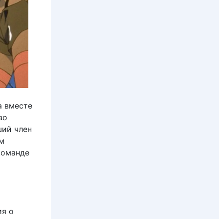
а вместе
во
ший член
ом
команде
ия о