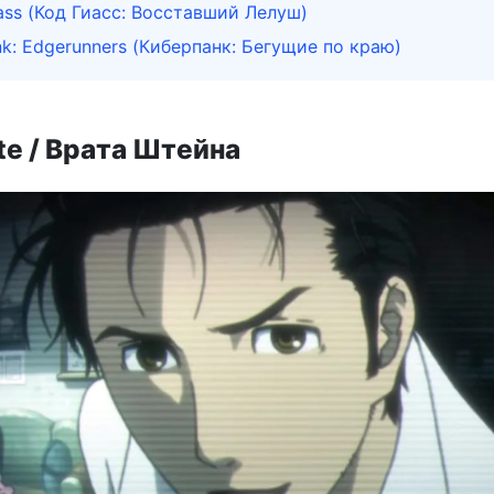
ss (Код Гиасс: Восставший Лелуш)
k: Edgerunners (Киберпанк: Бегущие по краю)
te / Врата Штейна