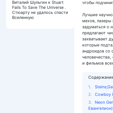
Виталий Шульгин
к
Stuart
чтобы подчини
Fails To Save The Universe .
Стюарту не удалось спасти
Лучшие научно
Вселенную
мехов, лазеры
задуматься о н
предлагают чи
захватывает д
которые подта
андроидов со 
человечества,
и фильмов все
Содержани
Steins;G
Cowboy B
Neon Gen
Евангелион)