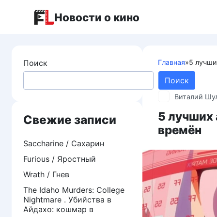
Перейти
Новости о кино
к
контенту
Поиск
Главная
»
5 лучши
Поиск
Виталий Шу
5 лучших 
Свежие записи
времён
Saccharine / Сахарин
Furious / Яростный
Wrath / Гнев
The Idaho Murders: College
Nightmare . Убийства в
Айдахо: кошмар в