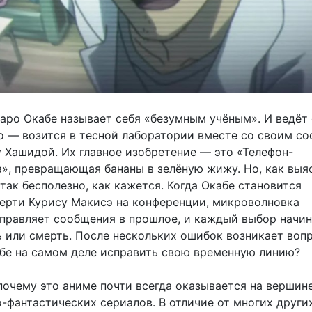
таро Окабе называет себя «безумным учёным». И ведёт 
о — возится в тесной лаборатории вместе со своим со
у Хашидой. Их главное изобретение — это «Телефон-
», превращающая бананы в зелёную жижу. Но, как выяс
так бесполезно, как кажется. Когда Окабе становится
ерти Курису Макисэ на конференции, микроволновка
правляет сообщения в прошлое, и каждый выбор начин
ь или смерть. После нескольких ошибок возникает вопр
бе на самом деле исправить свою временную линию?
почему это аниме почти всегда оказывается на вершин
-фантастических сериалов. В отличие от многих других