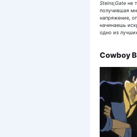
Steins;Gate
не т
получившая мн
напряжение, о
начинаешь иск
одно из лучши
Cowboy B