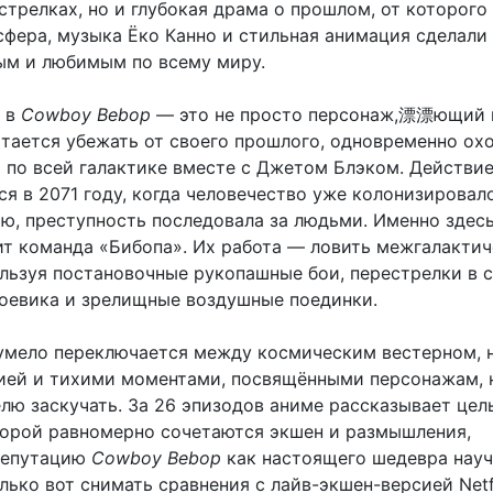
стрелках, но и глубокая драма о прошлом, от которого
сфера, музыка Ёко Канно и стильная анимация сделали
ым и любимым по всему миру.
ь в
Cowboy Bebop
— это не просто персонаж,漂漂ющий 
ытается убежать от своего прошлого, одновременно охо
 по всей галактике вместе с Джетом Блэком. Действи
я в 2071 году, когда человечество уже колонизировало
ию, преступность последовала за людьми. Именно здесь
ит команда «Бибопа». Их работа — ловить межгалакти
ользуя постановочные рукопашные бои, перестрелки в 
боевика и зрелищные воздушные поединки.
умело переключается между космическим вестерном, 
ией и тихими моментами, посвящёнными персонажам, 
елю заскучать. За 26 эпизодов аниме рассказывает цел
торой равномерно сочетаются экшен и размышления,
репутацию
Cowboy Bebop
как настоящего шедевра нау
лько вот снимать сравнения с лайв-экшен-версией Netfl