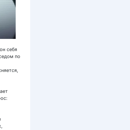
он себя
седом по
няется,
ает
ос:
е
,