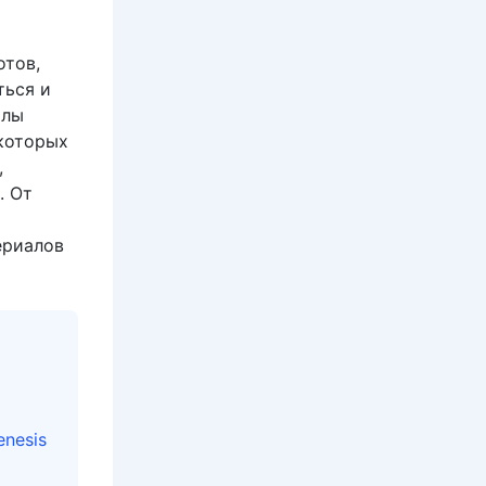
отов,
ться и
алы
которых
,
. От
ериалов
enesis