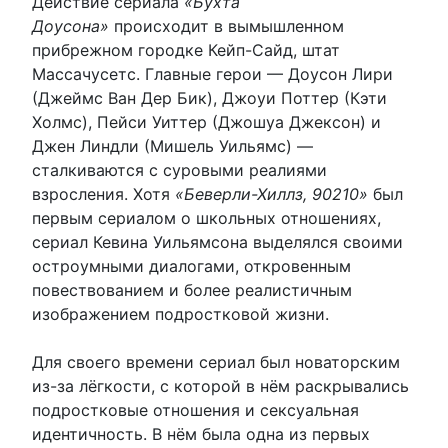
Действие сериала
«Бухта
Доусона»
происходит в вымышленном
прибрежном городке Кейп-Сайд, штат
Массачусетс. Главные герои — Доусон Лири
(Джеймс Ван Дер Бик), Джоуи Поттер (Кэти
Холмс), Пейси Уиттер (Джошуа Джексон) и
Джен Линдли (Мишель Уильямс) —
сталкиваются с суровыми реалиями
взросления. Хотя
«Беверли-Хиллз, 90210»
был
первым сериалом о школьных отношениях,
сериал Кевина Уильямсона выделялся своими
остроумными диалогами, откровенным
повествованием и более реалистичным
изображением подростковой жизни.
Для своего времени сериал был новаторским
из-за лёгкости, с которой в нём раскрывались
подростковые отношения и сексуальная
идентичность. В нём была одна из первых