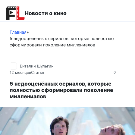
Перейти
к
Новости о кино
контенту
Главная
»
5 недооценённых сериалов, которые полностью
сформировали поколение миллениалов
Виталий Шульгин
12 месяцев
Статья
0
5 недооценённых сериалов, которые
полностью сформировали поколение
миллениалов