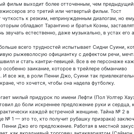
й фильм выходит более отточенным, чем предыдущий.
ежиссеров это третий или четвертый фильм. Тост
 чуткость к резким, непринужденным диалогам, но ему
которым обладают Тарантино и братья Коэны, заставля
ь звучать естественно, даже музыкально, в устах его 
 больше всего трудностей испытывает Сидни Суини, ко
чивую рыжеволосую официантку с дефектом речи, ме
швилл и стать кантри-певицей. Все в ее персонаже ка
о особенно заикание, которое в трейлере обманчиво
 И все же, в роли Пенни Джо, Суини так привлекатель
кране, что хочется, чтобы она надела футболку.
огает милый придурок по имени Лефти (Пол Уолтер Хауз
товил до боли искреннее предложение руки и сердца, 
практически каждой встречной женщине. Тайна № 2 в
де № 1 — это то, кто получит рубашку призрака) заклю
и Пенни Джо его предложение. Работая в местной закус
ает, как вкрадчивый торговец антиквариатом (Саймон 