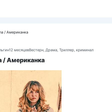
na / Американка
льгин
12 месяцев
Вестерн
,
Драма
,
Триллер, криминал
a / Американка