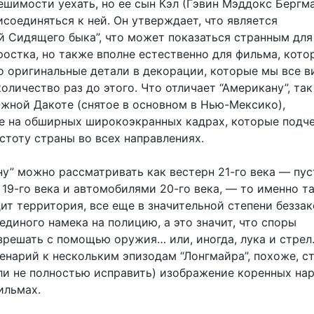
ешимости уехать, но ее сын Кэл (Гэвин Мэддокс Бергма
соединяться к ней. Он утверждает, что является
й Сидящего быка”, что может показаться странным для
ростка, но также вполне естественно для фильма, кот
о оригинальные детали в декорации, которые мы все в
оличество раз до этого. Что отличает “Американу”, так
жной Дакоте (снятое в основном в Нью-Мексико),
е на обширных широкоэкранных кадрах, которые подч
стоту страны во всех направлениях.
у” можно рассматривать как вестерн 21-го века — пус
19-го века и автомобилями 20-го века, — то именно т
ит территория, все еще в значительной степени беззак
единого намека на полицию, а это значит, что споры
решать с помощью оружия… или, иногда, лука и стрел.
енарий к нескольким эпизодам “Лонгмайра”, похоже, с
ли не полностью исправить) изображение коренных на
ильмах.