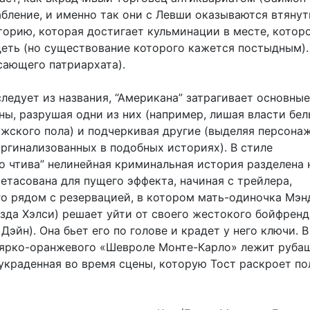
абление, и именно так они с Левши оказываются втяну
торию, которая достигает кульминации в месте, котор
деть (но существование которого кажется постыдным).
сающего патриархата).
ледует из названия, “Американа” затрагивает основны
ны, разрушая одни из них (например, лишая власти бе
жского пола) и подчеркивая другие (выделяя персонаж
аргинализованных в подобных историях). В стиле
о чтива” нелинейная криминальная история разделена 
етасована для пущего эффекта, начиная с трейлера,
о рядом с резервацией, в котором мать-одиночка Мэн
езда Хэлси) решает уйти от своего жестокого бойфренд
Дэйн). Она бьет его по голове и крадет у него ключи. В
 ярко-оранжевого «Шевроле Монте-Карло» лежит руба
 украденная во время сцены, которую Тост раскроет по