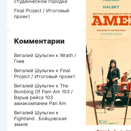
студенческом городке
Final Project / Итоговый
проект
Комментарии
Виталий Шульгин
к
Wrath /
Гнев
Виталий Шульгин
к
Final
Project / Итоговый проект
Виталий Шульгин
к
The
Bombing Of Pam Am 103 /
Взрыв рейса 103
авиакомпании Pan Am
Виталий Шульгин
к
Fightland . Бойцовская
земля