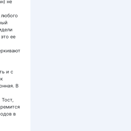
н) не
 любого
орый
идели
 это ее
еркивают
ть и с
ак
онная. В
 Тост,
тремится
родов в