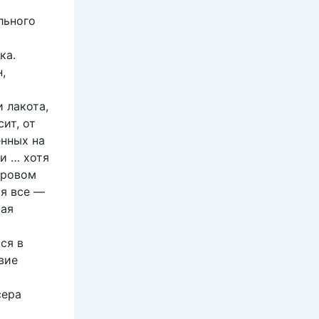
льного
ка.
,
 лакота,
ит, от
енных на
и … хотя
нровом
ая все —
тая
ся в
вие
о
сера