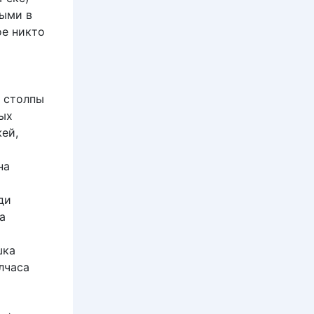
тыми в
ое никто
е столпы
лых
ей,
на
ди
а
шка
лчаса