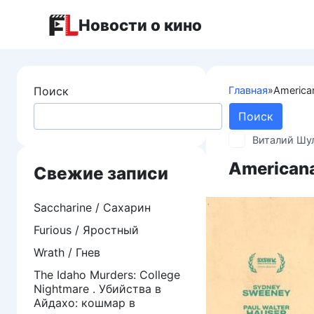
Перейти
Новости о кино
к
контенту
Поиск
Главная
»
America
Поиск
Виталий Шу
American
Свежие записи
Saccharine / Сахарин
Furious / Яростный
Wrath / Гнев
The Idaho Murders: College
Nightmare . Убийства в
Айдахо: кошмар в