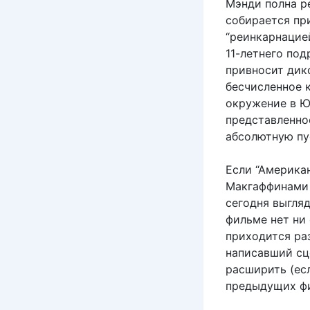
Мэнди полна р
собирается при
“реинкарнацие
11-летнего под
привносит дик
бесчисленное к
окружение в Ю
представленно
абсолютную пу
Если “Американ
Макгаффинами 
сегодня выгляд
фильме нет ни 
приходится раз
написавший сц
расширить (ес
предыдущих ф