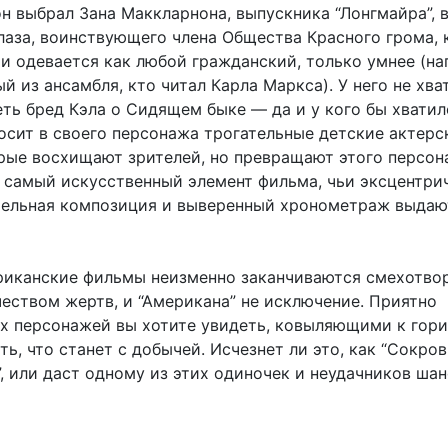
н выбрал Зана Маккларнона, выпускника “Лонгмайра”, 
лаза, воинствующего члена Общества Красного грома,
 и одевается как любой гражданский, только умнее (на
й из ансамбля, кто читал Карла Маркса). У него не хва
еть бред Кэла о Сидящем быке — да и у кого бы хватил
осит в своего персонажа трогательные детские актерс
орые восхищают зрителей, но превращают этого персон
 самый искусственный элемент фильма, чьи эксцентри
ельная композиция и выверенный хронометраж выдаю
иканские фильмы неизменно заканчиваются смехотво
еством жертв, и “Американа” не исключение. Приятно
их персонажей вы хотите увидеть, ковыляющими к гори
ть, что станет с добычей. Исчезнет ли это, как “Сокро
, или даст одному из этих одиночек и неудачников шан