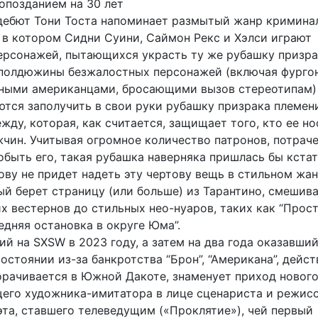
опозданием на 30 лет
ебют Тони Тоста напоминает размытый жанр кримина
, в котором Сидни Суини, Саймон Рекс и Хэлси играют
ерсонажей, пытающихся украсть ту же рубашку призра
 полдюжины безжалостных персонажей (включая фургон
ными американцами, бросающими вызов стереотипам)
ются заполучить в свои руки рубашку призрака племени
ду, которая, как считается, защищает того, кто ее нос
жчин. Учитывая огромное количество патронов, потрач
обыть его, такая рубашка наверняка пришлась бы кстат
лову не придет надеть эту чертову вещь в стильном жа
ый берет страницу (или больше) из Тарантино, смешив
х вестернов до стильных нео-нуаров, таких как “Прос
едняя остановка в округе Юма”.
й на SXSW в 2023 году, а затем на два года оказавший
стоянии из-за банкротства “Брон”, “Американа”, дейст
орачивается в Южной Дакоте, знаменует приход новог
го художника-имитатора в лице сценариста и режис
эта, ставшего телеведущим («Проклятие»), чей первый