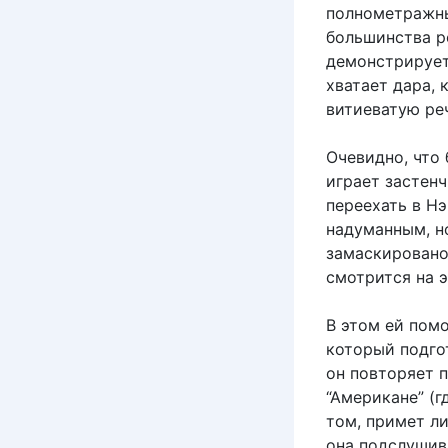
полнометражны
большинства р
демонстрирует
хватает дара, 
витиеватую реч
Очевидно, что
играет застен
переехать в Нэ
надуманным, н
замаскировано.
смотрится на э
В этом ей пом
который подго
он повторяет 
“Американе” (г
том, примет л
она подслушив