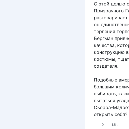
С этой целью о
Призрачного Г
разговаривает
он единственны
терпения терп
Бергман привн
качества, кот
конструкцию в
костюмы, тщат
создателя.
Подобные амер
большим колич
выбирать, как
пытаться угада
Сьерра-Мадре”
открыть себя?
0
1.6к.