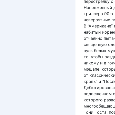
перестрелку с 
Напряженный д
триллера 90-х
невероятных п
В “Американе”
набитый корен
отчаянно пыта
священную одеж
пуль белых му
то, чтобы разд
никому и в го
мэшапе, котор
от классически
кровь” и “Посл
Дебютировавши
подвешенном со
которого разв
многообещающе
Тони Тоста, по