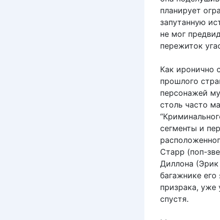
планирует огр
запутанную ис
не мог предви
пережиток уга
Как иронично с
прошлого стра
персонажей му
столь часто м
“Криминальног
сегменты и пер
расположенног
Старр (поп-зв
Диллона (Эрик 
багажнике его
призрака, уже
спустя.