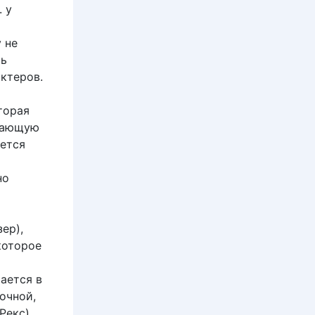
 у
 не
ть
актеров.
торая
чтающую
жется
но
ер),
которое
чается в
очной,
Рекс)