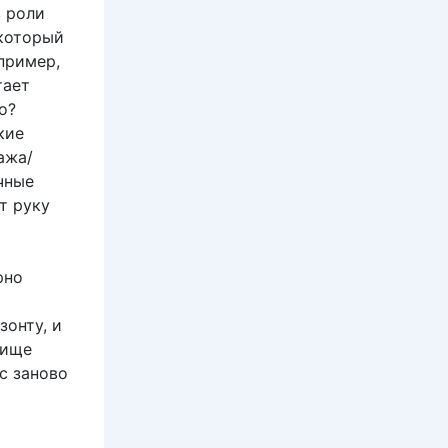
в роли
 который
пример,
тает
о?
кие
ажа/
чные
т руку
рно
зонту, и
вище
с заново