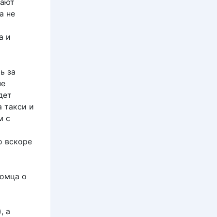
дают
а не
а и
ь за
не
дет
а такси и
м с
о вскоре
комца о
, а