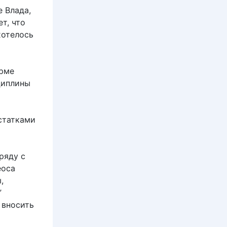
е Влада,
т, что
хотелось
орме
циплины
статками
ряду с
еоса
,
”
 вносить