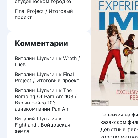
студенческом городке
Final Project / Итоговый
проект
Комментарии
Виталий Шульгин
к
Wrath /
Гнев
Виталий Шульгин
к
Final
Project / Итоговый проект
Виталий Шульгин
к
The
Bombing Of Pam Am 103 /
Взрыв рейса 103
авиакомпании Pan Am
Рецензия на ф
Виталий Шульгин
к
казахском фил
Fightland . Бойцовская
Дебютный филь
земля
короткометраж