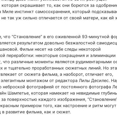
 которая окрашивает то, как они борются за одобрени
в Миле инстинкт самосохранения, который подсказывае
 не так уж сильно отличается от своей матери, как ей 
, что “Становление” в его оживленной 93-минутной ф
является результатом довольно безжалостной самодис
шановой. Фильм несет на себе следы некоторой
ой переработки: некоторые сокращения и элиминации
, что различные моменты являются рудиментарными о
х и тщательно проработанных сюжетных линий. Но эта
влекает от сюжета фильма, а наоборот, отличает его,
 элегантным монтажом от редактора Лилы Десилес. На
о неброской фотографией от постоянного фотографа Л
айн Шампетье, которая намекает на невидимые глубины
за поверхностью каждого изображения, “Становление
екрасным примером того, как настроение и ритм могут
 в развитие фильма, как и сюжет.