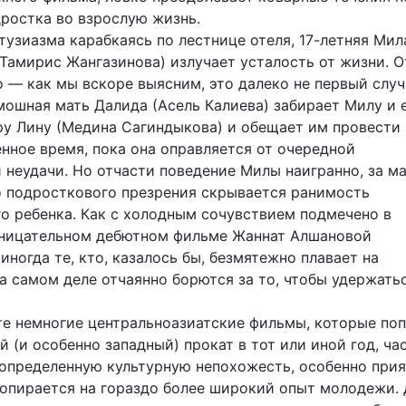
дростка во взрослую жизнь.
тузиазма карабкаясь по лестнице отеля, 17-летняя Мил
 Тамирис Жангазинова) излучает усталость от жизни. 
 — как мы вскоре выясним, это далеко не первый случ
мошная мать Далида (Асель Калиева) забирает Милу и 
у Лину (Медина Сагиндыкова) и обещает им провести
нное время, пока она оправляется от очередной
 неудачи. Но отчасти поведение Милы наигранно, за м
 подросткового презрения скрывается ранимость
о ребенка. Как с холодным сочувствием подмечено в
ницательном дебютном фильме Жаннат Алшановой
 иногда те, кто, казалось бы, безмятежно плавает на
а самом деле отчаянно борются за то, чтобы удержать
 те немногие центральноазиатские фильмы, которые по
(и особенно западный) прокат в тот или иной год, ча
определенную культурную непохожесть, особенно прия
 опирается на гораздо более широкий опыт молодежи.