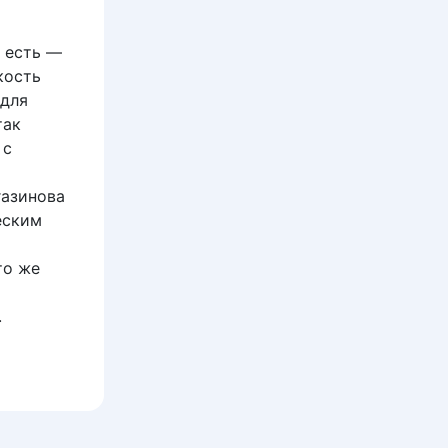
м есть —
кость
 для
так
 с
газинова
еским
то же
.