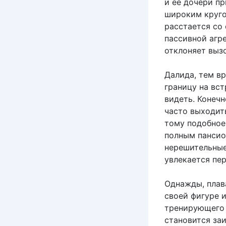
и ее дочери пр
широким круго
расстается со
пассивной агре
отклоняет вызо
Далида, тем вр
границу на вс
видеть. Конечн
часто выходить
тому подобное,
полным пансио
нерешительные
увлекается пе
Однажды, плав
своей фигуре и
тренирующего 
становится заи