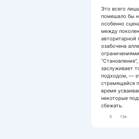
Это всего лиш
помешало бы не
особенно сцен
между поколен
авторитарной 
озабочена алл
ограничениями
“Становление”
заслуживает т
подходом, — э
стремящейся п
время усваива
некоторые под
сбежать.
0
1.5к.