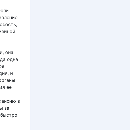
если
ивление
обость,
емейной
и, она
гда одна
ое
дия, и
органы
ия ее
кансию в
ы за
 быстро