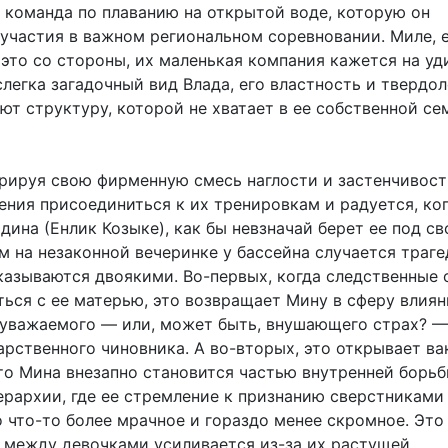
 команда по плаванию на открытой воде, которую он
 участия в важном региональном соревновании. Миле, 
 это со стороны, их маленькая компания кажется на уд
слегка загадочный вид Влада, его властность и твердол
ют структуру, которой не хватает в ее собственной с
трируя свою фирменную смесь наглости и застенчивост
ения присоединиться к их тренировкам и радуется, ко
дина (Енлик Козыке), как бы невзначай берет ее под св
м на незаконной вечеринке у бассейна случается траге
казываются двоякими. Во-первых, когда следственные 
ться с ее матерью, это возвращает Мину в сферу влиян
 уважаемого — или, может быть, внушающего страх? —
арственного чиновника. А во-вторых, это открывает ва
что Мина внезапно становится частью внутренней борьб
ерархии, где ее стремление к признанию сверстниками
 что-то более мрачное и гораздо менее скромное. Это
 между девочками усиливается из-за их растущей