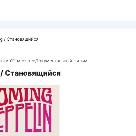
g / Становящийся
льгин
12 месяцев
Документальный фильм
 / Становящийся