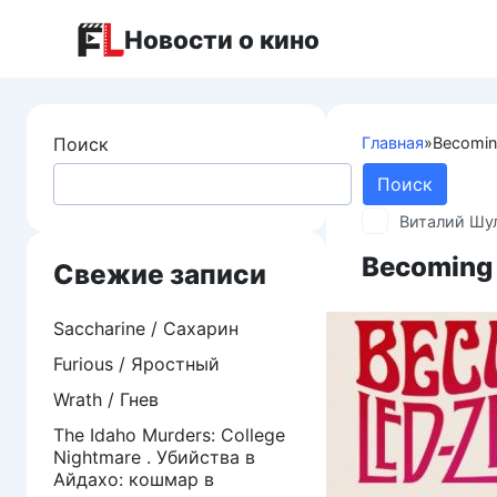
Перейти
Новости о кино
к
контенту
Поиск
Главная
»
Becomin
Поиск
Виталий Шу
Becoming
Свежие записи
Saccharine / Сахарин
Furious / Яростный
Wrath / Гнев
The Idaho Murders: College
Nightmare . Убийства в
Айдахо: кошмар в