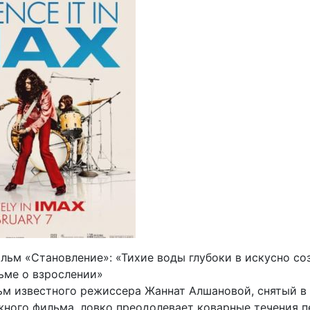
ильм «Становление»: «Тихие воды глубоки в искусно с
ьме о взрослении»
м известного режиссера Жаннат Алшановой, снятый в
ного фильма, ловко преодолевает коварные течения п