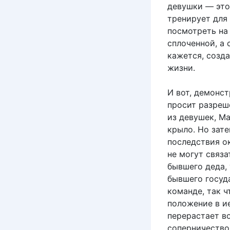
девушки — это
тренирует для
посмотреть на
сплоченной, а 
кажется, созда
жизни.
И вот, демонс
просит разреш
из девушек, Ма
крыло. Но зате
последствия о
не могут связа
бывшего деда,
бывшего госуд
команде, так 
положение в и
перерастает во
соперничество