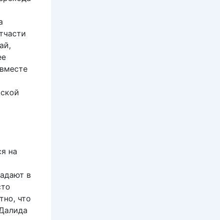
а
Отчасти
ай,
ее
 вместе
аской
ся на
падают в
сто
тно, что
 Далида