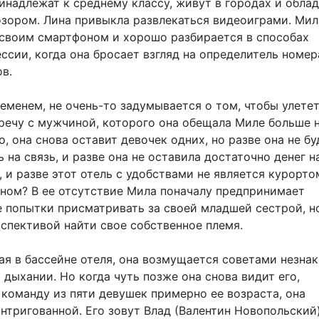
инадлежат к среднему классу, живут в городах и обла
зором. Лина привыкла развлекаться видеоиграми. Мил
 своим смартфоном и хорошо разбирается в способах
ссии, когда она бросает взгляд на определитель номер
в.
еменем, не очень-то задумывается о том, чтобы улетет
тречу с мужчиной, которого она обещала Миле больше 
о, она снова оставит девочек одних, но разве она не бу
 на связь, и разве она не оставила достаточно денег н
 и разве этот отель с удобствами не является курорто
ном? В ее отсутствие Мила поначалу предпринимает
 попытки присматривать за своей младшей сестрой, н
рспективой найти свое собственное племя.
ая в бассейне отеля, она возмущается советами незна
 дыхании. Но когда чуть позже она снова видит его,
команду из пяти девушек примерно ее возраста, она
нтригованной. Его зовут Влад (Валентин Новопольский)