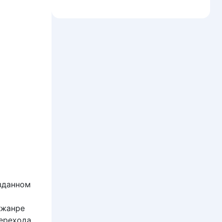
озданном
 жанре
ерехода