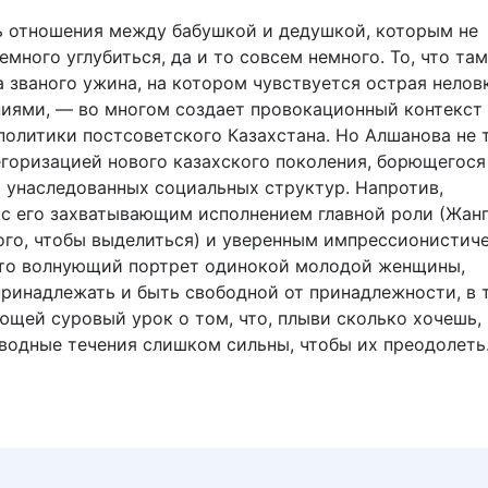
ь отношения между бабушкой и дедушкой, которым не
много углубиться, да и то совсем немного. То, что та
а званого ужина, на котором чувствуется острая нелов
иями, — во многом создает провокационный контекст
политики постсоветского Казахстана. Но Алшанова не 
егоризацией нового казахского поколения, борющегося
 унаследованных социальных структур. Напротив,
, с его захватывающим исполнением главной роли (Жан
ого, чтобы выделиться) и уверенным импрессионистич
то волнующий портрет одинокой молодой женщины,
ринадлежать и быть свободной от принадлежности, в 
ющей суровый урок о том, что, плыви сколько хочешь,
водные течения слишком сильны, чтобы их преодолеть