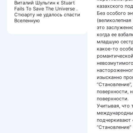
Виталий Шульгин
к
Stuart
казахского по
Fails To Save The Universe .
Без особого эн
Стюарту не удалось спасти
(великолепная
Вселенную
это заслуженно
когда ее взбал
младшую сестр
какое-то особе
романтической
невозмутимого
настороженног
изысканно про
“Становление”,
поверхности, н
поверхности.
Учитывая, что
международный 
подчеркивают 
“Становление”