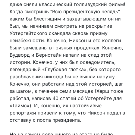
даже сняли классический голливудский фильм!
Когда смотришь “Всю президентскую челядь”,
каким бы блестящим и захватывающим он ни
был, мы начинаем смотреть на раскрытие
Уотергейтского скандала сквозь призму
неизбежности. Конечно, Никсон и его коллеги
были замешаны в грязных проделках. Конечно,
Вудворд и Бернстайн напали на след этой
истории. Конечно, у них был осведомитель,
легендарный «Глубокая глотка», без которого
разоблачения никогда бы не вышли наружу.
Конечно, они работали над этой историей, шаг
за шагом, в течение семи месяцев (Херш тоже
работал, написав 40 статей об Уотергейте для
«Таймс»). И, конечно, их настойчивые
репортажи привели к тому, что Никсон подал в
отставку с поста президента.
Но на самом деле ничего из этого не было