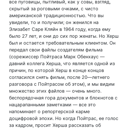
все пуговицы, пытливый, как у совы, взгляд,
скрытый за роговыми очками, с чисто
американской традиционностью. Что вы
увидели, то и получили; он женился на
Элизабет Саре Кляйн в 1964 году, когда ему
было 27 лет, и они до сих пор женаты. Но Херш
был и остается требовательным клиентом. Он
передал свои файлы создателям фильма
(сорежиссер Пойтраса Марк Обенхаус —
давний коллега Херша, что является одной из
причин, по которой Херш в конце концов
согласился снять фильм, после 20—летнего
разговора с Пойтрасом об этом), и мы видим
множество этих файлов — очень много.
беспорядочная гора документов и блокнотов с
нацарапанными заметками — все это
напоминает о репортерской карме
доцифровой эпохи. Но когда Пойтрас, ее голос
за кадром, просит Херша рассказать об