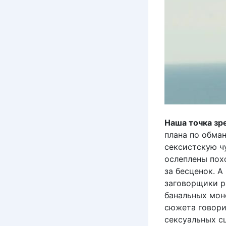
Наша точка зр
плана по обман
сексистскую ч
ослеплены пох
за бесценок. А
заговорщики р
банальных мон
сюжета говори
сексуальных с