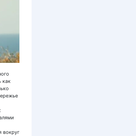
ного
 как
лько
бережье
х
талями
я вокруг