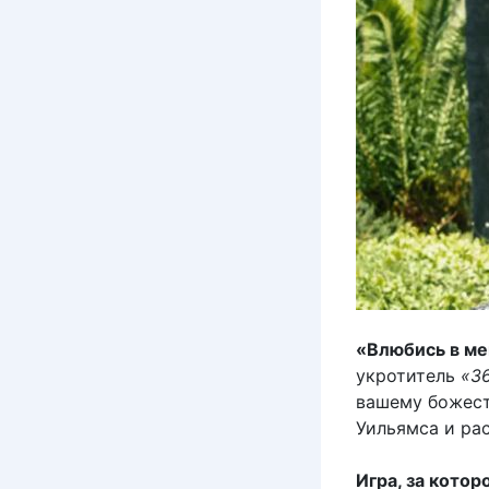
«Влюбись в ме
укротитель
«3
вашему божест
Уильямса и ра
Игра, за котор