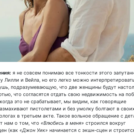
ения:
я не совсем понимаю все тонкости этого запутан
у Лилли и Вейла, но его
легко
можно интерпретировать
ушь, подразумевающую, что две женщины будут насто
отью, что согласятся отдать свою недвижимость на по
 когда это не срабатывает, мы видим, как говорящие
азмахивают пистолетами и без умолку болтают в свои
ологах в третьем акте. Такое вольное обращение с де
т нам о том, что
«Влюбись в меня»
строился вокруг
цен (как
«Джон Уик»
начинается с экшн-сцен и строитс