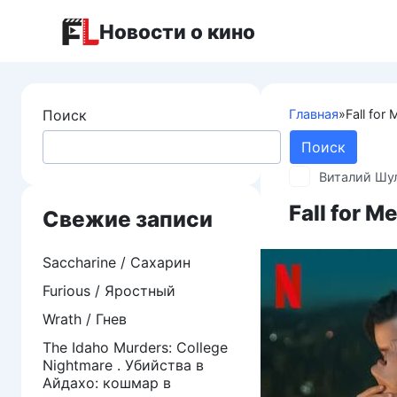
Перейти
Новости о кино
к
контенту
Поиск
Главная
»
Fall for
Поиск
Виталий Шу
Fall for M
Свежие записи
Saccharine / Сахарин
Furious / Яростный
Wrath / Гнев
The Idaho Murders: College
Nightmare . Убийства в
Айдахо: кошмар в