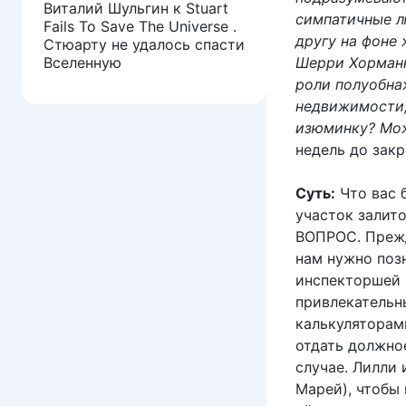
Виталий Шульгин
к
Stuart
симпатичные л
Fails To Save The Universe .
другу на фоне
Стюарту не удалось спасти
Вселенную
Шерри Хорманн
роли полуобна
недвижимости, 
изюминку? Мож
недель до зак
Суть:
Что вас 
участок залит
ВОПРОС. Прежд
нам нужно поз
инспекторшей в
привлекатель
калькуляторам
отдать должн
случае. Лилли 
Марей), чтобы 