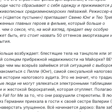
юди часто сбрасывают с себя одежду и прижимаются д
 живописных средиземноморских пейзажей. Режиссер-
 (
«Цветок пустыни»
) приглашает Свеню Юнг и Тео Тре
женных главных героев в фильме, который больше о
чем о сексе, что, на мой взгляд, придает ему особую
ет быть, его стоит назвать
50 оттенков амортизации
рытия
.
больше возбуждает: блестящие тела на танцполе или э
ой солнцем прибрежной недвижимости на Майорке? В
е чем мы всерьёз займёмся этой
ситуацией с выборо
накомиться с Лилли (Юнг), самой сексуальной налогов
 истории налогового аудита. Это не значит, что трад
ные люди
не могут
увлекаться электронными таблицами
и и жестокой бюрократией, которая отупляет. Полагаю
ое
Fall for Me
за то, что они разрушили стереотипы. В л
из Германии приехала в гости к своей сестре Валерии 
наверстать упущенное. Всё начинается дерзко: Вале за