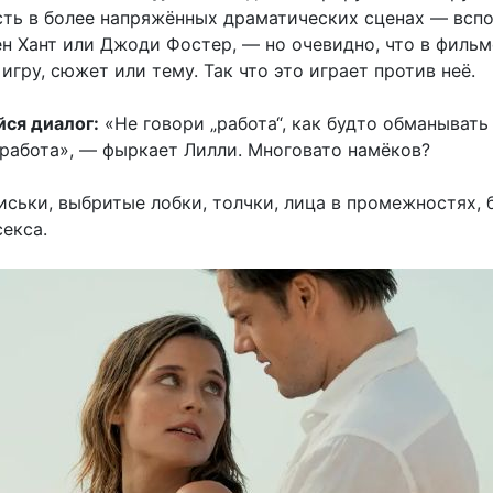
сть в более напряжённых драматических сценах — вспо
ен Хант или Джоди Фостер, — но очевидно, что в фильм
 игру, сюжет или тему. Так что это играет против неё.
ся диалог:
«Не говори „работа“, как будто обманыват
 работа», — фыркает Лилли. Многовато намёков?
иськи, выбритые лобки, толчки, лица в промежностях, 
екса.