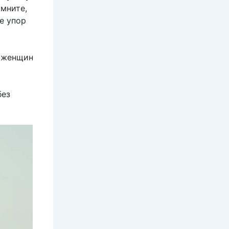
мните,
е упор
ь женщин
без