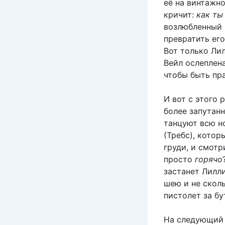
её на винтажно
кричит:
как ты
возлюбленный 
превратить его
Вот только Лил
Вейл ослеплен
чтобы быть пр
И вот с этого 
более запутанн
танцуют всю н
(Требс), котор
груди, и смотр
просто
горячо
застанет Лилли
шею и не сколь
пистолет за б
На следующий 