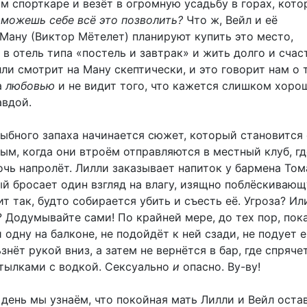
м спорткаре и везёт в огромную усадьбу в горах, кото
 можешь себе всё это позволить?
Что ж, Вейл и её
Ману (Виктор Мётелет) планируют купить это место,
 в отель типа «постель и завтрак» и жить долго и счас
ли смотрит на Ману скептически, и это говорит нам о 
а
любовью
и не видит того, что кажется слишком хоро
авдой.
рыбного запаха начинается сюжет, который становится
ым, когда они втроём отправляются в местный клуб, гд
очь напролёт. Лилли заказывает напиток у бармена Том
ый бросает один взгляд на влагу, изящно поблёскивающ
ит так, будто собирается убить и съесть её. Угроза? Ил
? Додумывайте сами! По крайней мере, до тех пор, пок
 одну на балконе, не подойдёт к ней сзади, не подует е
знёт рукой вниз, а затем не вернётся в бар, где спряче
утылками с водкой. Сексуально
и
опасно. Ву-ву!
день мы узнаём, что покойная мать Лилли и Вейл оста