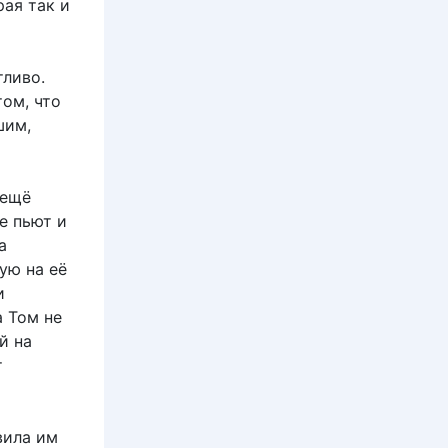
рая так и
тливо.
том, что
шим,
 ещё
е пьют и
а
ую на её
и
а Том не
й на
т
вила им