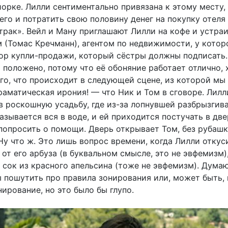
орке. Лилли сентиментально привязана к этому месту,
его и потратить свою половину денег на покупку отеля
трак». Вейл и Ману приглашают Лилли на кофе и устра
 (Томас Кречманн), агентом по недвижимости, у котор
вор купли-продажи, который сёстры должны подписать.
и положено, потому что её обоняние работает отлично, 
ого, что происходит в следующей сцене, из которой мы
раматическая ирония! — что Ник и Том в сговоре. Лилл
в роскошную усадьбу, где из-за лопнувшей разбрызги
азывается вся в воде, и ей приходится постучать в две
попросить о помощи. Дверь открывает Том, без рубашк
Ну что ж. Это лишь вопрос времени, когда Лилли откус
от его арбуза (в буквальном смысле, это не эвфемизм),
 сок из красного апельсина (тоже не эвфемизм). Думаю
 пошутить про правила зонирования или, может быть,
ирование, но это было бы глупо.