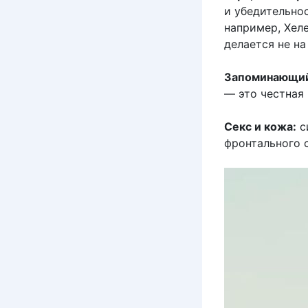
и убедительно
например, Хел
делается не на
Запоминающий
— это честная
Секс и кожа:
с
фронтального с