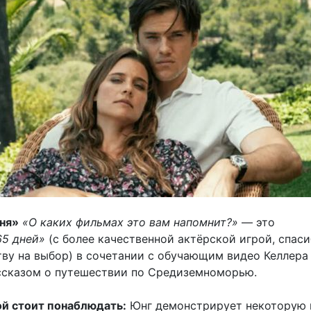
ня»
«О каких фильмах это вам напомнит?»
— это
65 дней»
(с более качественной актёрской игрой, спас
ву на выбор) в сочетании с обучающим видео Келлера
ссказом о путешествии по Средиземноморью.
ой стоит понаблюдать:
Юнг демонстрирует некоторую 