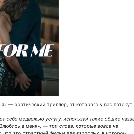
ня» — эротический триллер, от которого у вас потекут
ает себе медвежью услугу, используя такие общие назв
Влюбись в меня»
, — три слова, которые вовсе не
, что это страстный фильм для взрослых, в котором