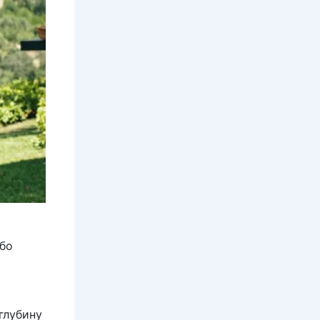
ибо
глубину