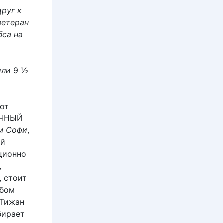
руг к
ветеран
бса на
или
9 ½
тот
ЕЧНЫЙ
м Софи
,
ой
иционно
,
, стоит
юбом
(Тижан
бирает