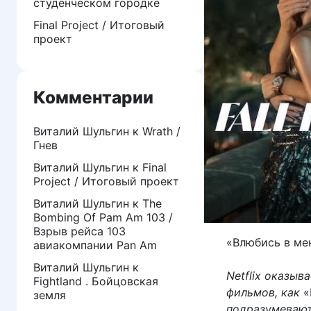
студенческом городке
Final Project / Итоговый
проект
Комментарии
Виталий Шульгин
к
Wrath /
Гнев
Виталий Шульгин
к
Final
Project / Итоговый проект
Виталий Шульгин
к
The
Bombing Of Pam Am 103 /
Взрыв рейса 103
«Влюбись в ме
авиакомпании Pan Am
Виталий Шульгин
к
Netflix оказыв
Fightland . Бойцовская
фильмов, как
«
земля
подразумевают