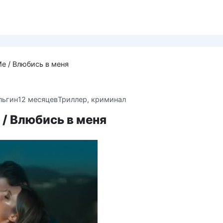
 Me / Влюбись в меня
льгин
12 месяцев
Триллер, криминал
e / Влюбись в меня