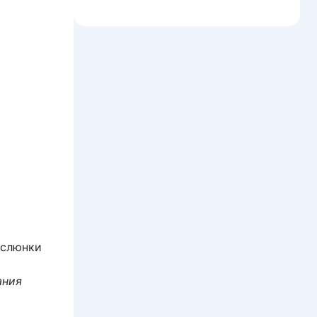
 слюнки
ания