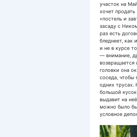
участок на Май
хочет продать 
«постель и зав
засаду с Ником
раз есть дого
бледнеет, как 
и не в курсе т
— внимание, д
возвращается 
головки она ок
соседа, чтобы 
одних трусах. 
большой кусок 
выдавит на неё
можно было бы
условное депон