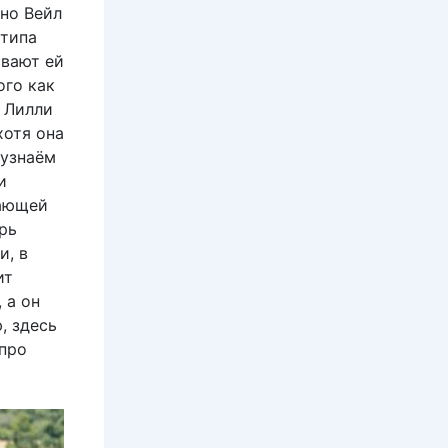
 но Вейл
 типа
ивают ей
ого как
 Лилли
хотя она
 узнаём
и
вающей
рь
и, в
ит
 а он
, здесь
 про