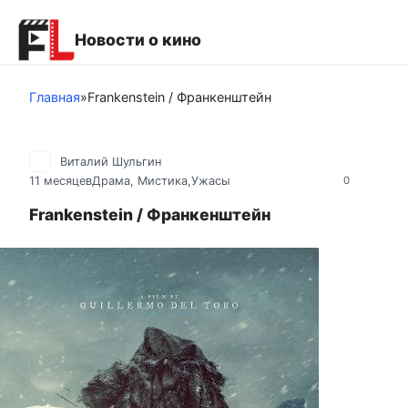
Перейти
к
Новости о кино
контенту
Главная
»
Frankenstein / Франкенштейн
Виталий Шульгин
11 месяцев
Драма
,
Мистика,Ужасы
0
Frankenstein / Франкенштейн