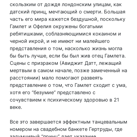
скользким от дождя лондонским улицам, как
датский принц, мечтающий о смерти. Большая
часть его мира кажется бездушной, поскольку
Гамлет и Офелия окружены богатыми
ребятишками, соблазняющимися кокаином и
черной икрой, и не имеют ни малейшего
представления о том, насколько жизнь могла
бы быть лучше, если бы был жив отец Гамлета.
Сцены с призраком (Авиджит Датт, лежащий
мертвым в самом начале, позже замеченный на
расстоянии) мало помогают развеять
представление о том, что Гамлет сходит с ума,
хотя его “безумие” представлено с
сочувствием к психическому здоровью в 21
веке.
Все это завершается эффектным танцевальным
номером на свадебном банкете Гертруды, где
задумчивый “принц” дает указание