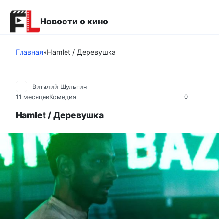
Перейти
к
Новости о кино
контенту
Главная
»
Hamlet / Деревушка
Виталий Шульгин
11 месяцев
Комедия
0
Hamlet / Деревушка