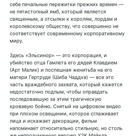
себе печальные пережитки прежних времен —
не пятистопный ямб, который является
священным, а отсылки к королям, лордам и
королевскому обществу, что совершенно не
соответствует современному корпоративному
миру.
Здесь «Эльсинор» — это корпорация, и
убийство отца Гамлета его дядей Клавдием
(Арт Малик) и поспешная женитьба на его
матери Гертруде (Шиба Чаддха) — все это
часть враждебного захвата, который кажется
недостаточно подлым, чтобы оправдать
последовавшую за этим трагическую
кровавую бойню. Снятый на цифровом видео
при плохом освещении, которое сглаживает
лица и искажает декорации, фильм
напоминает относительно стильную, но столь
же непродуманную версию Y2K Майкла