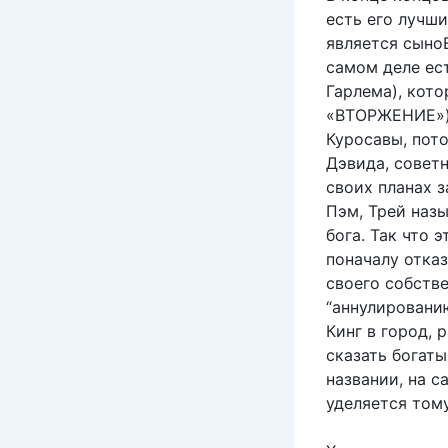
есть его лучши
является сыноВ
самом деле ест
Гарлема), кот
«ВТОРЖЕНИЕ»).
Куросавы, пото
Дэвида, советн
своих планах з
Пэм, Трей наз
бога. Так что 
поначалу отказ
своего собстве
“аннулированию
Кинг в город,
сказать богаты
названии, на с
уделяется тому