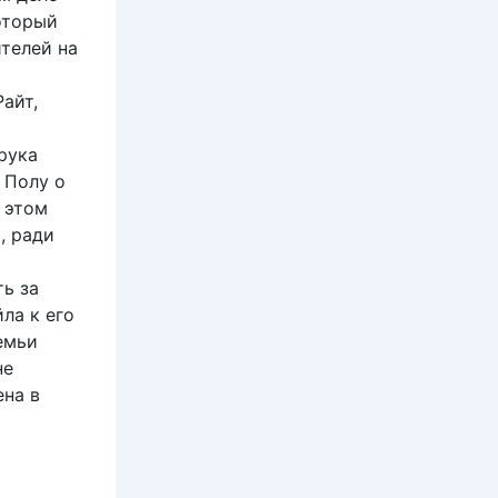
который
ителей на
айт,
рука
 Полу о
б этом
, ради
ть за
ла к его
емьи
не
ена в