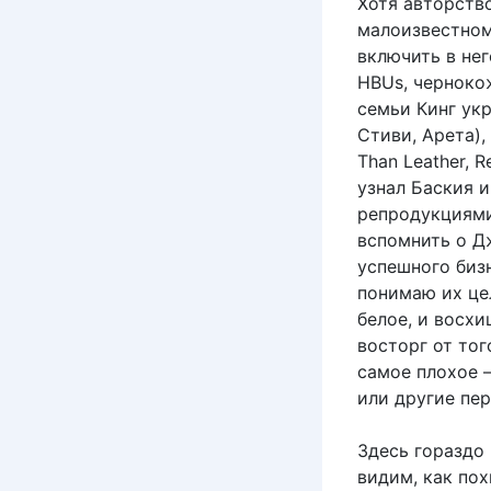
Хотя авторств
малоизвестном
включить в не
HBUs, черноко
семьи Кинг ук
Стиви, Арета),
Than Leather, 
узнал Баския и
репродукциями
вспомнить о Д
успешного биз
понимаю их цел
белое, и восхи
восторг от тог
самое плохое —
или другие пер
Здесь гораздо
видим, как пох