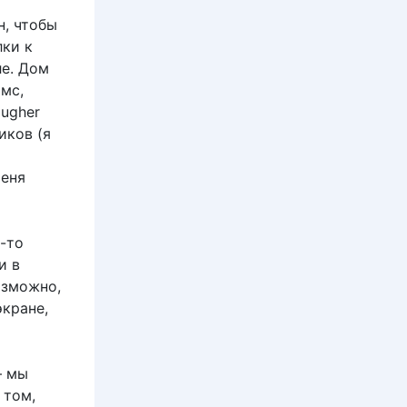
н, чтобы
лки к
е. Дом
мс,
ougher
иков (я
меня
о-то
и в
озможно,
экране,
– мы
 том,