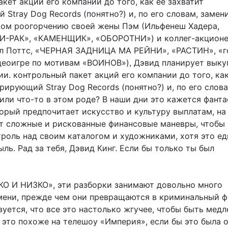
кет акций его компании до того, как ее захватит
Stray Dog Records (понятно?) и, по его словам, заменит
этом роогорчению своей жены Пэм (Ильфенеш Хадера,
И-РАК», «КАМЕНЩИК», «ОБОРОТНИ») и коллег-акцион
л Поттс, «ЧЕРНАЯ ЗАДНИЦА МА РЕЙНИ», «РАСТИН», «г
деоигре по мотивам «ВОИНОВ»), Дэвид планирует выку
и. контрольный пакет акций его компании до того, как
рирующий Stray Dog Records (понятно?) и, по его слова
. или что-то в этом роде? В наши дни это кажется фант
торый предпочитает искусство и культуру выплатам, н
т сложные и рискованные финансовые маневры, чтобы
роль над своим каталогом и художниками, хотя это ед
ль. Рад за тебя, Дэвид Кинг. Если бы только ты был
КО И НИЗКО», эти разборки занимают довольно много
мени, прежде чем они превращаются в криминальный ф
вуется, что все это настолько жгучее, чтобы быть мед
 это похоже на телешоу «Империя», если бы это была 