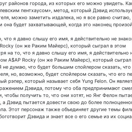
руг районов города, из которых его можно увидеть. Ка
олевским пентхаусом», метод, который Дэвид использу
еля, можно заметить издалека, но я все равно считаю, 
и она будет захватывающей, когда это наконец произой
, что я давно слышу его имя, я действительно не знако
Rocky (он же Раким Майерс), который сыграл в этом
я на то, что я давно слышу его имя, я действительно 
ром A$AP Rocky (он же Раким Майерс), который сыграл
Я не думаю, что будет большим спойлером сказать, что
еля, но, возможно, будет спойлером сказать, что его 
й рэпер, который называет себя Yung Felon. Он являе
ражением Дэвида, потому что оба предпринимают сме
, чтобы получить то, что они хотят, но Янг Фелон пыта
у, а Дэвид пытается довести свою до более полноценно
апа. Этот персонаж также объединяет другие темы фил
боготворит Дэвида и знает все о его семье из их соци