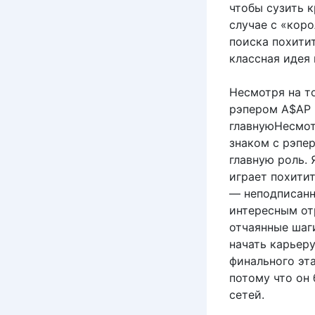
чтобы сузить к
случае с «кор
поиска похитит
классная идея 
Несмотря на то
рэпером A$AP 
главнуюНесмотр
знаком с рэпе
главную роль. 
играет похитит
— неподписанны
интересным от
отчаянные шаги
начать карьер
финального эт
потому что он 
сетей.