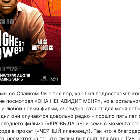
мы со Спайком Ли с тех пор, как был подростком в кон
и не посмотрел «ОНА НЕНАВИДИТ МЕНЯ», но в остально
 и любой новый фильм, очевидно, станет для меня соб
дни они случаются довольно редко – прошло пять лет 
оследнего фильма («КРОВЬ ДА 5») и семь с момента его
ода в прокат («ЧЕРНЫЙ клановец»). Так что я благода
что, несмотря на то, что фильм был снят для Apple TV+,