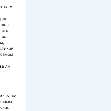
 на A.I.
еров
олос
пить
 ее
м,
астикой:
а самом
ва ли
ильм, но
ленным.
очень