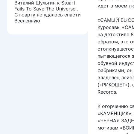
Виталий Шульгин
к
Stuart
идет в моем лю
Fails To Save The Universe .
Стюарту не удалось спасти
«САМЫЙ ВЫСОК
Вселенную
Куросавы «СА
на детективе 8
образом, это о
столкнувшегос
пытающегося з
обувной индус
фабриками, он 
владелец лейбл
(«РИКОШЕТ»), о
Records.
К огорчению с
«КАМЕНЩИК», «
«ЧЕРНАЯ ЗАДНИ
мотивам «ВОИН