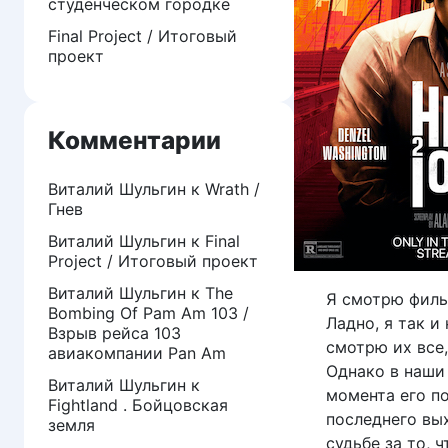
студенческом городке
Final Project / Итоговый
проект
Комментарии
Виталий Шульгин
к
Wrath /
Гнев
Виталий Шульгин
к
Final
Project / Итоговый проект
Виталий Шульгин
к
The
Я смотрю филь
Bombing Of Pam Am 103 /
Ладно, я так 
Взрыв рейса 103
смотрю их все,
авиакомпании Pan Am
Однако в наши 
Виталий Шульгин
к
момента его п
Fightland . Бойцовская
последнего вых
земля
судьбе за то, 