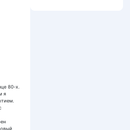
це 80-х.
м я
ытием.
с
рен
 новый