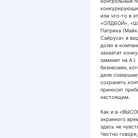
контрольный па
конкурирующий 
или что-то в 
«ОЛДБОЙ», «Ш
Патрика (Майк
Сайруса» в ви
долю в компани
захватит конку
заменит на A.I
бизнесмен, ко
деле совершае
сохранить конт
приносит прибы
настоящим.
Как и в «ВЫСО
экранного вре
здесь не чувст
Честно говоря,