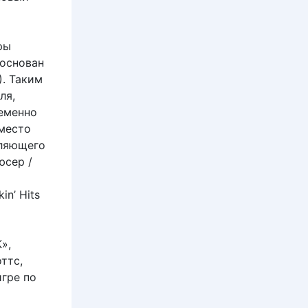
ры
основан
). Таким
ля,
ременно
вместо
вляющего
юсер /
n’ Hits
»,
ттс,
гре по