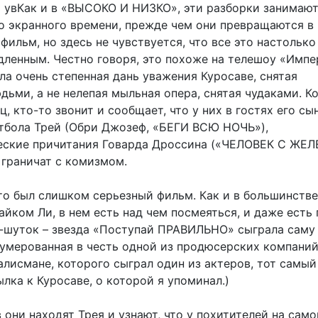
ь увКак и в «ВЫСОКО И НИЗКО», эти разборки занимаю
о экранного времени, прежде чем они превращаются в
ильм, но здесь не чувствуется, что все это настолько
дленным. Честно говоря, это похоже на телешоу «Импе
ла очень степенная дань уважения Куросаве, снятая
ьми, а не нелепая мыльная опера, снятая чудаками. К
ц, кто-то звонит и сообщает, что у них в гостях его сы
тбола Трей (Обри Джозеф, «БЕГИ ВСЮ НОЧЬ»),
еские причитания Говарда Дроссина («ЧЕЛОВЕК С Ж
граничат с комизмом.
это был слишком серьезный фильм. Как и в большинстве
йком Ли, в нем есть над чем посмеяться, и даже есть 
-шуток – звезда «Поступай ПРАВИЛЬНО» сыграла саму 
нумерованная в честь одной из продюсерских компаний
алисмане, которого сыграл один из актеров, тот самый
лка к Куросаве, о которой я упоминал.)
 они находят Трея и узнают, что у похитителей на сам