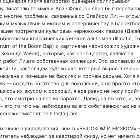
о сценария пХотя авторство сценария приписывают
у писателю по имени Алан Фокс, он явно был переписа
го многие проблемы, связанные со Спайком Ли, — отсы
жим музыкальным иконам и соперничеству в баскетбол
рашен портретами культовых чернокожих певцов (Джей
 обложками классических хип-хоп альбомов (Illmatic, T
Return of the Boom Bap) и картинами чернокожих художн
 Кехинде Уайли), которые, как сообщается, являются
 работ Ли.его собственная коллекция. Это заставило 
жей-Зи, настоящем художнике, который вырос в очень
несмена и помешан на баскиях и прочем дерьме. Хотя я
ь — создать богатство для поколений, а не просто чт
щаюсь их вкусом к роскоши, я все равно не могу прийт
о, что смотрю на все их барахло. Дэвид на высоте, и, в
 это то, что мы наблюдаем за его собственностью на 
сонажи смотрят ее в Instagram.
 меньше расследований, чем в «ВЫСОКОМ И НИЗКОМ» 
ититель наблюдает за квартирой снизу, но нет ничего о