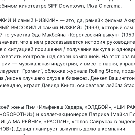
бимом кинотеатре SIFF Downtown, f/k/a Cinerama.
ИЙ И самый НИЗКИЙ» — это, да, ремейк фильма Аки
МЫЙ ВЫСОКИЙ И самый НИЗКИЙ» (1963), который сам 
7-го участка Эда Макбейна «Королевский выкуп» (1959
значает, что в нем рассказывается история руководите
я с ситуацией похищения / получения выкупа и однов
ахватить контроль над своей компанией. На этот раз 
трии — музыкальная индустрия, и вместо парня, упра
лауреат “Грэмми”, обложка журнала Rolling Stone, прод
а /икона «лучшего слуха в бизнесе». Дензел Вашингтон
чевидно, играет Дэвида Кинга, основателя лейбла Stacki
воей жены Пэм (Ильфенеш Хадера, «ОЛДБОЙ», «ШИ-РАК
ОБОРОТНИ») и коллег-акционеров Патрика (Майкл По
ЦА МА РЕЙНИ», «РАСТИН», «голос Сайруса» в видеои
ОВ»), Дэвид планирует выкупить долю в компании.