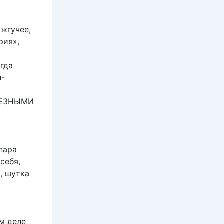
т
 жгучее,
рия»,
огда
н-
ЕЛЕЗНЫМИ
пара
себя,
, шутка
ом деле