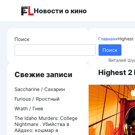
Перейти
Новости о кино
к
контенту
Поиск
Главная
»
Highest
Поиск
Виталий Шу
Highest 2
Свежие записи
Saccharine / Сахарин
Furious / Яростный
Wrath / Гнев
The Idaho Murders: College
Nightmare . Убийства в
Айдахо: кошмар в