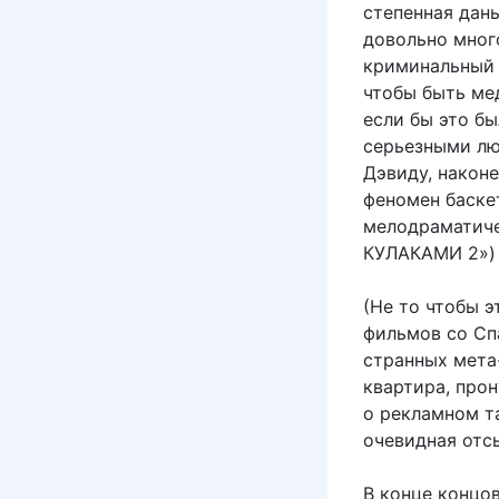
степенная дан
довольно мног
криминальный ф
чтобы быть ме
если бы это бы
серьезными люд
Дэвиду, наконе
феномен баске
мелодраматич
КУЛАКАМИ 2») 
(Не то чтобы 
фильмов со Спа
странных мета
квартира, про
о рекламном т
очевидная отсы
В конце концов