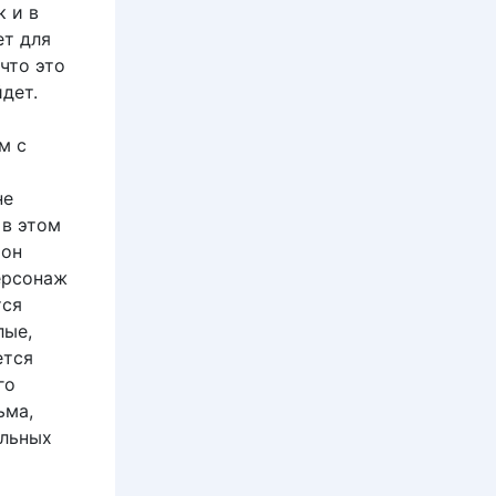
к и в
ет для
что это
дет.
м с
не
 в этом
 он
персонаж
тся
лые,
ется
го
ьма,
альных