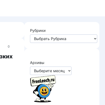
Рубрики
0
изких
Архивы