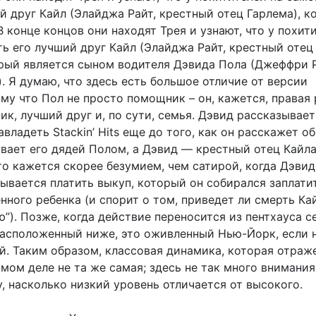
й друг Кайл (Элайджа Райт, крестный отец Гарлема), 
 конце концов они находят Трея и узнают, что у похит
ь его лучший друг Кайл (Элайджа Райт, крестный отец
орый является сыном водителя Дэвида Пола (Джеффри Р
 Я думаю, что здесь есть большое отличие от версии
му что Пол не просто помощник – он, кажется, правая 
ик, лучший друг и, по сути, семья. Дэвид рассказывает
авладеть Stackin’ Hits еще до того, как он расскажет о
ывает его дядей Полом, а Дэвид — крестный отец Кайла
это кажется скорее безумием, чем сатирой, когда Дэвид
ывается платить выкуп, который он собирался заплати
нного ребенка (и спорит о том, приведет ли смерть Кай
”). Позже, когда действие переносится из пентхауса с
 расположенный ниже, это оживленный Нью-Йорк, если 
й. Таким образом, классовая динамика, которая отраж
амом деле не та же самая; здесь не так много внимания
, насколько низкий уровень отличается от высокого.