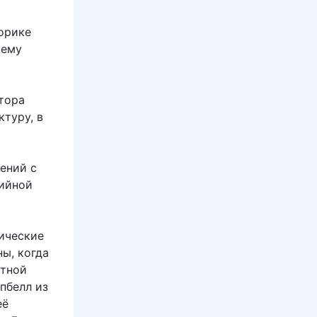
орике
щему
тора
туру, в
ений с
рийной
лические
ы, когда
стной
пбелл из
её