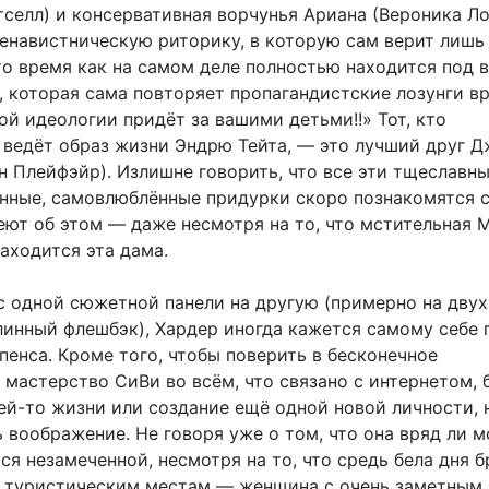
селл) и консервативная ворчунья Ариана (Вероника Ло
енавистническую риторику, в которую сам верит лишь
 то время как на самом деле полностью находится под 
, которая сама повторяет пропагандистские лозунги в
ой идеологии придёт за вашими детьми!!» Тот, кто
 ведёт образ жизни Эндрю Тейта, — это лучший друг 
н Плейфэйр). Излишне говорить, что все эти тщеславны
нные, самовлюблённые придурки скоро познакомятся с
еют об этом — даже несмотря на то, что мстительная 
находится эта дама.
с одной сюжетной панели на другую (примерно на двух
линный флешбэк), Хардер иногда кажется самому себе
пенса. Кроме того, чтобы поверить в бесконечное
мастерство СиВи во всём, что связано с интернетом, 
ей-то жизни или создание ещё одной новой личности,
 воображение. Не говоря уже о том, что она вряд ли м
ся незамеченной, несмотря на то, что средь бела дня 
 туристическим местам — женщина с очень заметным