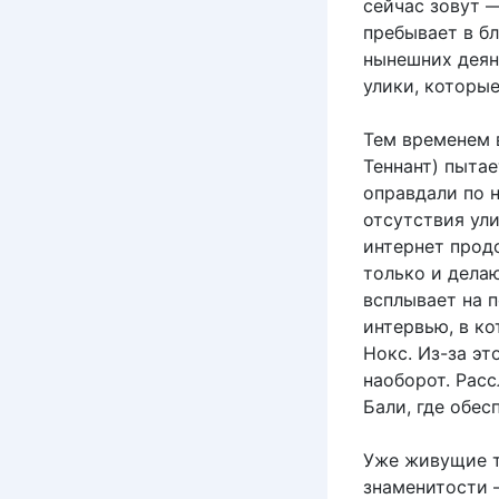
сейчас зовут —
пребывает в б
нынешних деян
улики, которы
Тем временем 
Теннант) пыта
оправдали по 
отсутствия ули
интернет прод
только и делаю
всплывает на 
интервью, в к
Нокс. Из-за эт
наоборот. Рас
Бали, где обес
Уже живущие т
знаменитости 