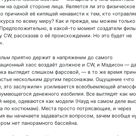
м на одной стороне лица. Является ли это физическое
о причиной её кипящей ненависти к тем, кто «отравля
скурса по всему миру? Как и прежде, мы можем только
 Предположительно, в какой-то момент создатели фил
 CW, рассказав о её происхождении. Но это будет не
».
ильм приятно держит в напряжении до самого
национный хаос воздаёт должное и CW, и Мэдисон — д
ака выглядит слишком фарсовой, — в то же время прин
астье нескольким другим персонажам. Ощущение «что 
е, это заслужили» усиливается всеобъемлющей атмосф
зумеющегося денежного изобилия. Все выглядят как м
й мере, одеваются как модели (Науд на самом деле вы
а по костюмам). Места просто потрясающие, и через
мя вы начинаете задаваться вопросом, зачем вообще н
тором
нет
панорамного бассейна.