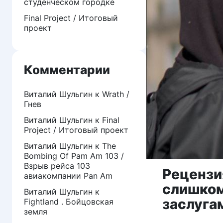
студенческом городке
Final Project / Итоговый
проект
Комментарии
Виталий Шульгин
к
Wrath /
Гнев
Виталий Шульгин
к
Final
Project / Итоговый проект
Виталий Шульгин
к
The
Bombing Of Pam Am 103 /
Взрыв рейса 103
Рецензи
авиакомпании Pan Am
слишком
Виталий Шульгин
к
заслуга
Fightland . Бойцовская
земля