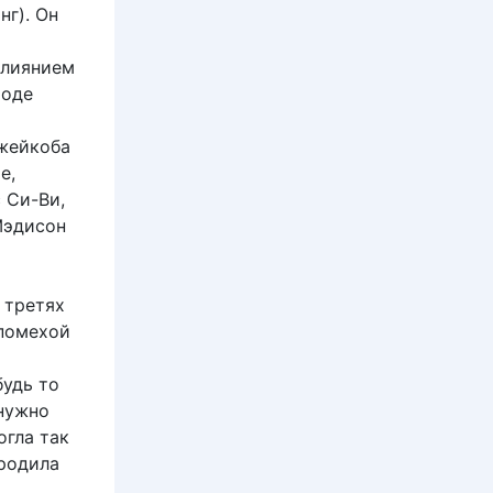
нг). Он
влиянием
роде
Джейкоба
е,
 Си-Ви,
Мэдисон
 третях
 помехой
будь то
 нужно
огла так
бродила