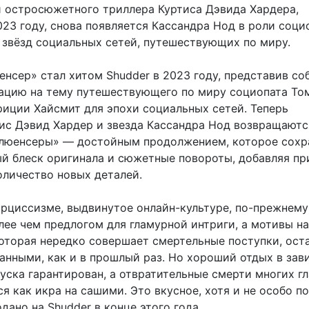
 остросюжетного триллера Куртиса Дэвида Хардера,
23 году, снова появляется Кассандра Нод в роли соци
 звёзд социальных сетей, путешествующих по миру.
нсер» стал хитом Shudder в 2023 году, представив со
ацию на тему путешествующего по миру социопата То
риции Хайсмит для эпохи социальных сетей. Теперь
ис Дэвид Хардер и звезда Кассандра Нод возвращаютс
люенсеры» — достойным продолжением, которое сохр
й блеск оригинала и сюжетные повороты, добавляя пр
оличество новых деталей.
арциссизме, выдвинутое онлайн-культуре, по-прежнему
олее чем предлогом для гламурной интриги, а мотивы н
которая нередко совершает смертельные поступки, ост
анными, как и в прошлый раз. Но хороший отдых в зав
уска гарантирован, а отвратительные смерти многих г
я как икра на сашими. Это вкусное, хотя и не особо п
дано на Shudder в конце этого года.