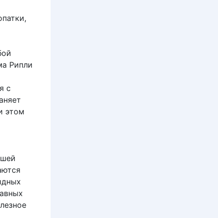
опатки,
бой
ма Рипли
я с
аняет
и этом
ашей
аются
идных
лавных
олезное