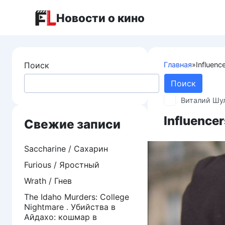
Перейти
Новости о кино
к
контенту
Поиск
Главная
»
Influenc
Поиск
Виталий Шу
Influence
Свежие записи
Saccharine / Сахарин
Furious / Яростный
Wrath / Гнев
The Idaho Murders: College
Nightmare . Убийства в
Айдахо: кошмар в