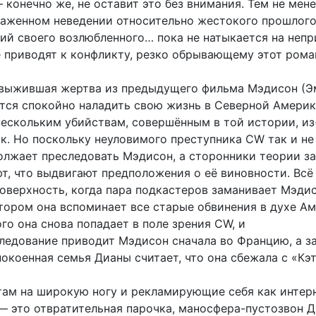
 конечно же, не оставит это без внимания. Тем не мен
лаженном неведении относительно жестокого прошлого
ий своего возлюбленного… пока не натыкается на неп
е приводят к конфликту, резко обрывающему этот рома
выжившая жертва из предыдущего фильма Мэдисон (Э
ется спокойно наладить свою жизнь в Северной Америк
нескольким убийствам, совершённым в той истории, из
к. Но поскольку неуловимого преступника CW так и не
олжает преследовать Мэдисон, а сторонники теории з
т, что выдвигают предположения о её виновности. Всё
поверхность, когда пара подкастеров заманивает Мэди
отором она вспоминает все старые обвинения в духе А
ого она снова попадает в поле зрения CW, и
следование приводит Мэдисон сначала во Францию, а з
покоенная семья Дианы считает, что она сбежала с «Кэ
ам на широкую ногу и рекламирующие себя как интер
— это отвратительная парочка, маносфера-пустозвон 