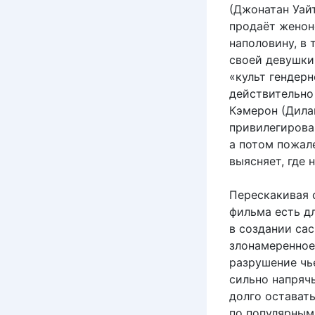
(Джонатан Уайт
продаёт женон
наполовину, в
своей девушки
«культ гендерн
действительно
Кэмерон (Дила
привилегирова
а потом пожал
выясняет, где 
Перескакивая 
фильма есть д
в создании сас
злонамеренное 
разрушение чь
сильно напрячь
долго оставать
по популярным