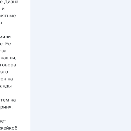
ее Диана
 и
риятные
н.
мили
е. Её
-за
 нашли,
аговора
 это
сон на
манды
атем на
трин».
нет-
Джейкоб