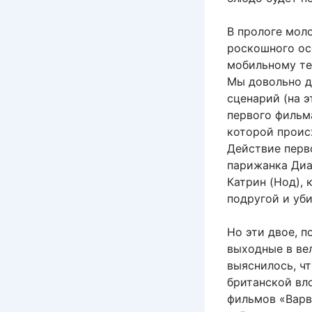
В прологе мол
роскошного ос
мобильному тел
Мы довольно д
сценарий (на 
первого фильм
которой проис
Действие перв
парижанка Диа
Катрин (Нод), 
подругой и уб
Но эти двое, п
выходные в ве
выяснилось, ч
британской вл
фильмов «Варв