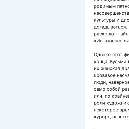
родимым пятно
несовершенств
культуры и ди
догадываться.
раскроют тайну
«Инфлюенсеры
Однако этот ф
конца. Кульми
их женская др
кровавое несч
люди, наверно
само собой ра
или, по крайне
роли художник
некоторое вре
курорт, на ко