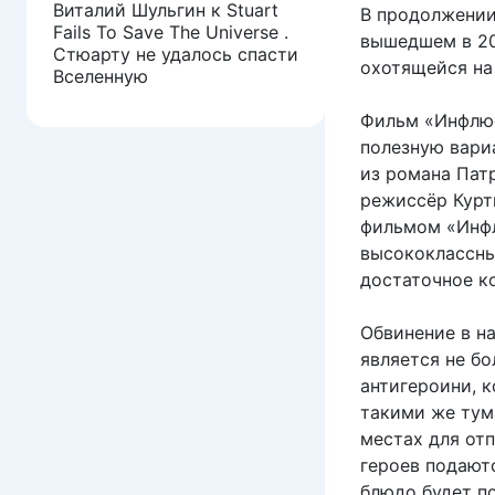
Виталий Шульгин
к
Stuart
В продолжении
Fails To Save The Universe .
вышедшем в 20
Стюарту не удалось спасти
охотящейся на
Вселенную
Фильм «Инфлюе
полезную вари
из романа Пат
режиссёр Курт
фильмом «Инф
высококлассны
достаточное к
Обвинение в н
является не б
антигероини, 
такими же тум
местах для отп
героев подаютс
блюдо будет по