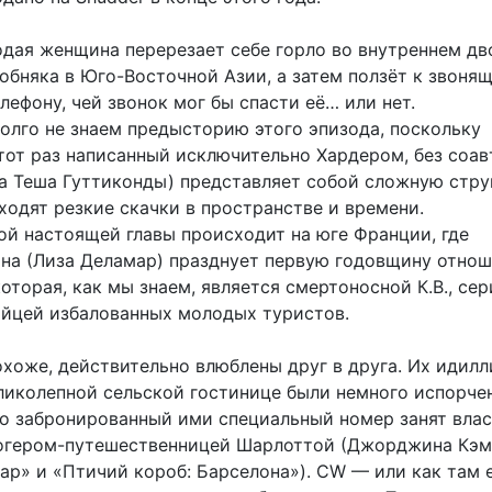
одая женщина перерезает себе горло во внутреннем дв
обняка в Юго-Восточной Азии, а затем ползёт к звоня
ефону, чей звонок мог бы спасти её… или нет.
олго не знаем предысторию этого эпизода, поскольку
этот раз написанный исключительно Хардером, без соав
а Теша Гуттиконды) представляет собой сложную струк
ходят резкие скачки в пространстве и времени.
ой настоящей главы происходит на юге Франции, где
на (Лиза Деламар) празднует первую годовщину отнош
которая, как мы знаем, является смертоносной К.В., се
ийцей избалованных молодых туристов.
охоже, действительно влюблены друг в друга. Их идил
ликолепной сельской гостинице были немного испорчен
то забронированный ими специальный номер занят вла
огером-путешественницей Шарлоттой (Джорджина Кэм
ар» и «Птичий короб: Барселона»). CW — или как там 