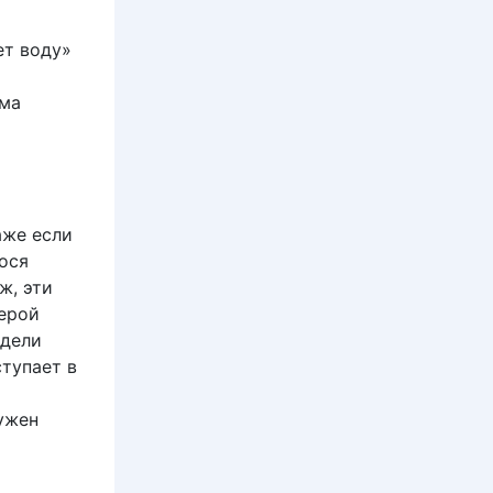
ет воду»
ьма
аже если
ося
ж, эти
ерой
одели
ступает в
ужен