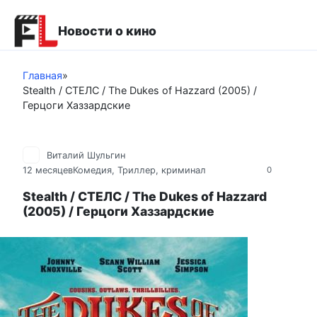
Перейти
к
Новости о кино
контенту
Главная
»
Stealth / СТЕЛС / The Dukes of Hazzard (2005) /
Герцоги Хаззардские
Виталий Шульгин
12 месяцев
Комедия
,
Триллер, криминал
0
Stealth / СТЕЛС / The Dukes of Hazzard
(2005) / Герцоги Хаззардские