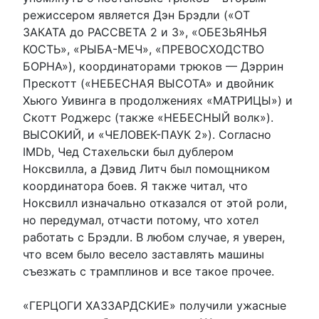
режиссером является Дэн Брэдли («ОТ
ЗАКАТА до РАССВЕТА 2 и 3», «ОБЕЗЬЯНЬЯ
КОСТЬ», «РЫБА-МЕЧ», «ПРЕВОСХОДСТВО
БОРНА»), координаторами трюков — Дэррин
Прескотт («НЕБЕСНАЯ ВЫСОТА» и двойник
Хьюго Уивинга в продолжениях «МАТРИЦЫ») и
Скотт Роджерс (также «НЕБЕСНЫЙ волк»).
ВЫСОКИЙ, и «ЧЕЛОВЕК-ПАУК 2»). Согласно
IMDb, Чед Стахельски был дублером
Ноксвилла, а Дэвид Литч был помощником
координатора боев. Я также читал, что
Ноксвилл изначально отказался от этой роли,
но передумал, отчасти потому, что хотел
работать с Брэдли. В любом случае, я уверен,
что всем было весело заставлять машины
съезжать с трамплинов и все такое прочее.
«ГЕРЦОГИ ХАЗЗАРДСКИЕ» получили ужасные