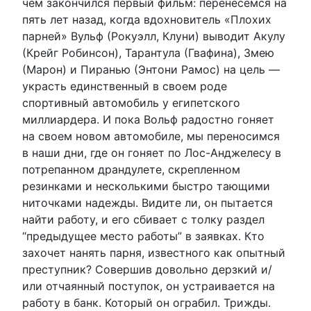
чем закончился первый фильм: перенесемся на
пять лет назад, когда вдохновитель «Плохих
парней» Вульф (Рокуэлл, Клуни) выводит Акулу
(Крейг Робинсон), Тарантула (Гвафина), Змею
(Марон) и Пиранью (Энтони Рамос) на цель —
украсть единственный в своем роде
спортивный автомобиль у египетского
миллиардера. И пока Вольф радостно гоняет
на своем новом автомобиле, мы переносимся
в наши дни, где он гоняет по Лос-Анджелесу в
потрепанном драндулете, скрепленном
резинками и несколькими быстро тающими
ниточками надежды. Видите ли, он пытается
найти работу, и его сбивает с толку раздел
“предыдущее место работы” в заявках. Кто
захочет нанять парня, известного как опытный
преступник? Совершив довольно дерзкий и/
или отчаянный поступок, он устраивается на
работу в банк. Который он ограбил. Трижды.