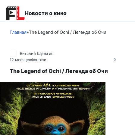
Перейти
к
Новости о кино
контенту
Главная
»
The Legend of Ochi / Легенда об Очи
Виталий Шульгин
12 месяцев
Фэнтази
0
The Legend of Ochi / Легенда об Очи