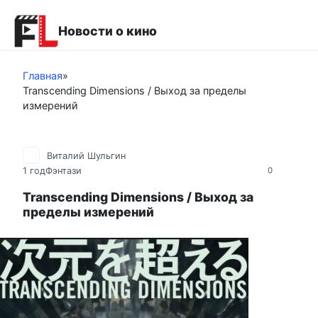
Перейти
к
Новости о кино
контенту
Главная
»
Transcending Dimensions / Выход за пределы
измерений
Виталий Шульгин
1 год
Фэнтази
0
Transcending Dimensions / Выход за
пределы измерений