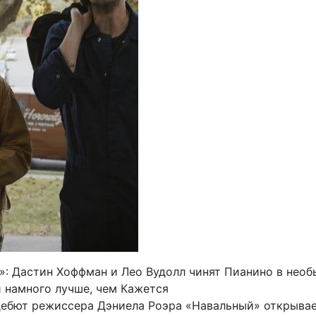
»: Дастин Хоффман и Лео Вудолл чинят Пианино в нео
й намного лучше, чем Кажется
ебют режиссера Дэниела Роэра «Навальный» открыва