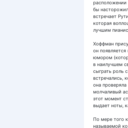
расположении е
бы насторожили
встречает Рути
которая вопло
лучшим пианис
Хоффман присут
он появляется 
юмором (котор
в наилучшем с
сыграть роль с
встречались, к
она проверяла 
молчаливый ас
этот момент с
выдает ноты, к
По мере того к
называемой ко