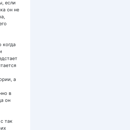
ы, если
ка он не
а,
его
о когда
и
едстает
ытается
ории, а
нно в
да он
с так
оих