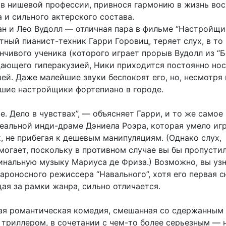
в нишевой профессии, привнося гармонию в жизнь во
 и сильного актерского состава.
н и Лео Вудолл — отличная пара в фильме “Настройщик
ный пианист-техник Гарри Горовиц, теряет слух, в то
енчивого ученика (которого играет прорыв Вудолл из “
адающего гиперакузией, Ники приходится постоянно но
ей. Даже малейшие звуки беспокоят его, но, несмотря 
чшие настройщики фортепиано в городе.
хе. Дело в чувствах”, — объясняет Гарри, и то же самое
деальной инди-драме Дэниела Роэра, которая умело игр
, не прибегая к дешевым манипуляциям. (Однако слух,
могает, поскольку в противном случае вы бы пропусти
инальную музыку Мариуса де Фриза.) Возможно, вы уз
кароносного режиссера “Навального”, хотя его первая 
ая за рамки жанра, сильно отличается.
я романтическая комедия, смешанная со сдержанным
триллером, в сочетании с чем-то более серьезным — 