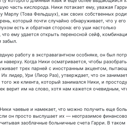
и (у которого длинный язык и еще более выдающийся х
шую часть кислорода. Ники потакает ему, уважая Гарри
у Марлу (Това Фельдшух), как своих собственных роди
ень, который почти случайно обнаруживает, что у его
лухом есть и обратная сторона: его уши настолько
, что ему удается открыть переносной сейф, комбинац
 забыл.
едную работу в экстравагантном особняке, он был пот
 наверху. Когда Ники осматривается, чтобы разобратьс
руживает трех парней с иностранным акцентом, пытаю
 Их лидер, Ури (Лиор Раз), утверждает, что он занимае
 того же клиента, который занимался Ники, и просто
к верит им на слово, хотя нам кажется очевидным, чт
 Ники чаевые и намекает, что можно получить еще бол
 если он просто выслушает их — неотразимое финансов
учитывая заоблачные больничные счета Гарри. В таком