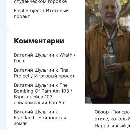
студенческом городке
Final Project / Итоговый
проект
Комментарии
Виталий Шульгин
к
Wrath /
Гнев
Виталий Шульгин
к
Final
Project / Итоговый проект
Виталий Шульгин
к
The
Bombing Of Pam Am 103 /
Взрыв рейса 103
авиакомпании Pan Am
Виталий Шульгин
к
Обзор «Тюнера
Fightland . Бойцовская
стиле, которы
земля
Нарративный д