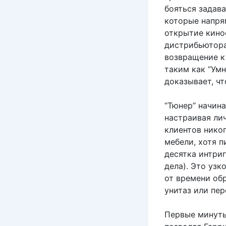
бояться задав
которые напря
открытие кино
дистрибьютора
возвращение к
таким как “Умн
доказывает, ч
“Тюнер” начина
настраивая ли
клиентов никог
мебели, хотя п
десятка интри
дела). Это уз
от времени об
унитаз или пер
Первые минуты