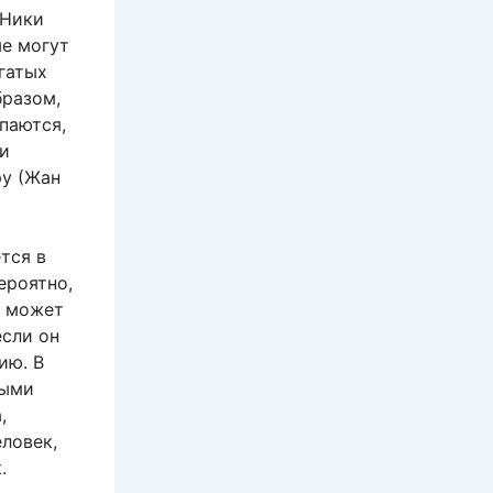
 Ники
ые могут
гатых
бразом,
паются,
ми
ру (Жан
тся в
ероятно,
н может
если он
ию. В
ными
,
ловек,
.