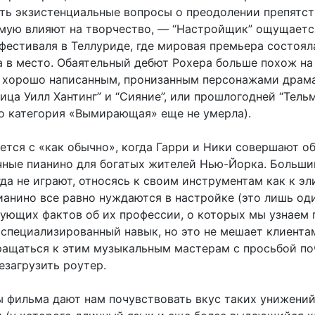
ать экзистенциальные вопросы о преодолении препятст
мую влияют на творчество, — “Настройщик” ощущаетс
фестиваля в Теллуриде, где мировая премьера состоял
 в место. Обаятельный дебют Рохера больше похож на
 хорошо написанным, пронизанным персонажами драма
ица Уилл Хантинг” и “Сияние”, или прошлогодней “Тельм
то категория «Вымирающая» еще не умерла).
ется с «как обычно», когда Гарри и Ники совершают об
чные пианино для богатых жителей Нью-Йорка. Больши
да не играют, относясь к своим инструментам как к эл
ианино все равно нуждаются в настройке (это лишь од
гующих фактов об их профессии, о которых мы узнаем 
коспециализированный навык, но это не мешает клиента
ращаться к этим музыкальным мастерам с просьбой по
езагрузить роутер.
 фильма дают нам почувствовать вкус таких унижений