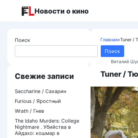
Перейти
Новости о кино
к
контенту
Поиск
Главная
»
Tuner /
Поиск
Виталий Шу
Tuner / Т
Свежие записи
Saccharine / Сахарин
Furious / Яростный
Wrath / Гнев
The Idaho Murders: College
Nightmare . Убийства в
Айдахо: кошмар в