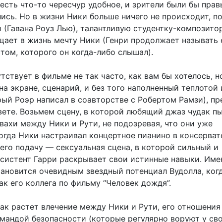
сть что-то чересчур удобное, и зрители были бы прав
сь. Но в жизни Ники больше ничего не происходит, по
 (Гавана Роуз Лью), талантливую студентку-композитор
щает в жизнь мечту Ники (Генри продолжает называть 
том, которого он когда-либо слышал).
ствует в фильме не так часто, как вам бы хотелось, н
на экране, сценарий, и без того наполненный теплотой 
ый Роэр написал в соавторстве с Робертом Рамзи), пр
вете. Возьмем сцену, в которой любящий джаз чудак п
вахи между Ники и Рути, не подозревая, что они уже
огда Ники настраивал концертное пианино в консерват
его подачу — сексуальная сцена, в которой сильный и
систент Гарри раскрывает свои истинные навыки. Име
тановится очевидным звездный потенциал Вудолла, ког
ак его коллега по фильму “Человек дождя”.
ак растет влечение между Ники и Рути, его отношения 
мандой безопасности (которые регулярно воруют у св