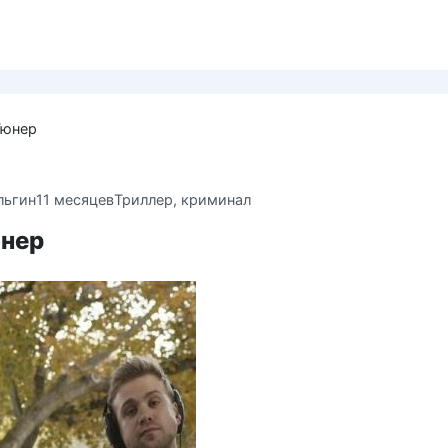
 Тюнер
льгин
11 месяцев
Триллер, криминал
юнер