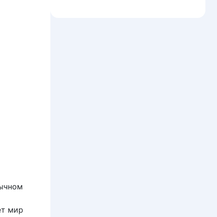
бычном
ет мир