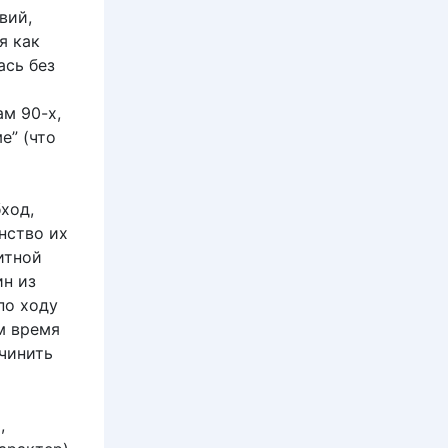
вий,
я как
ась без
м 90-х,
е” (что
ход,
нство их
итной
ин из
по ходу
м время
чинить
,