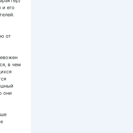
арактер)
 и его
телей.
ию от
ревожен
я, в чем
щихся
тся
душный
о они
ьше
ое