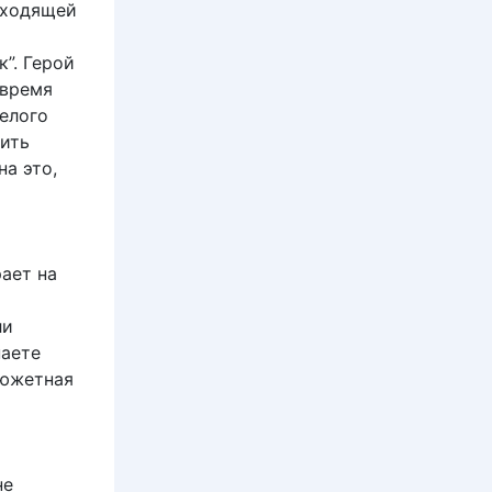
сходящей
”. Герой
 время
Белого
сить
на это,
ает на
ли
наете
сюжетная
не