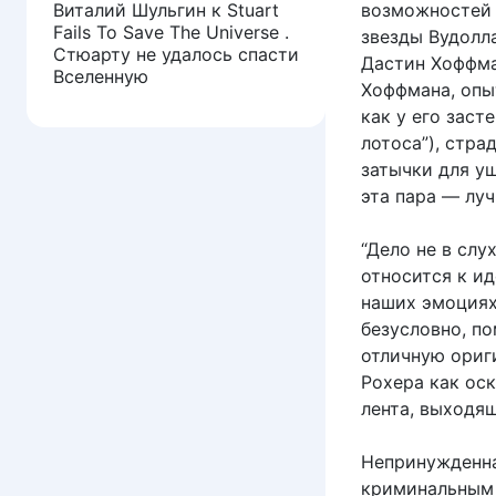
Виталий Шульгин
к
Stuart
возможностей 
Fails To Save The Universe .
звезды Вудолла
Стюарту не удалось спасти
Дастин Хоффма
Вселенную
Хоффмана, опыт
как у его заст
лотоса”), стр
затычки для уш
эта пара — лу
“Дело не в слу
относится к и
наших эмоциях
безусловно, по
отличную ориг
Рохера как ос
лента, выходящ
Непринужденна
криминальным 