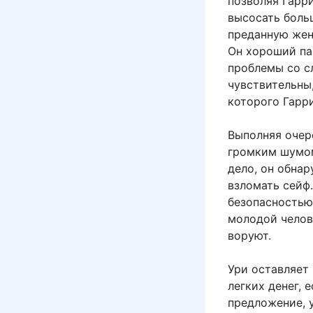
позволяя Гарр
высосать боль
преданную жен
Он хороший пар
проблемы со с
чувствительны
которого Гарри
Выполняя очер
громким шумом
дело, он обна
взломать сейф.
безопасностью
молодой челове
воруют.
Ури оставляет
легких денег,
предложение, 