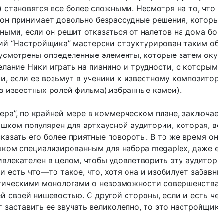
 становятся все более сложными. Несмотря на то, что
 он принимает довольно безрассудные решения, котор
ными, если он решит отказаться от налетов на дома бо
ий “Настройщика” мастерски структурирован таким о
дусмотрены определенные элементы, которые затем оку
елание Ники играть на пианино и трудности, с которы
и, если ее возьмут в ученики к известному композито
з известных ролей фильма).избранные камеи).
ера”, по крайней мере в коммерческом плане, заключае
ишком популярен для артхаусной аудитории, которая, в
сказать его более приятные повороты. В то же время о
шком специализированным для набора megaplex, даже 
влекателен в целом, чтобы удовлетворить эту аудитор
 есть что—то такое, что, хотя она и изобилует забав
тическими монологами о невозможности совершенства
й своей нишевостью. С другой стороны, если и есть че
 заставить ее звучать великолепно, то это настройщик