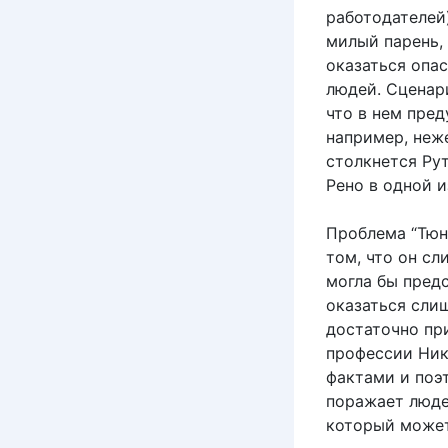
работодателей)
милый парень,
оказаться опас
людей. Сценар
что в нем пре
например, неж
столкнется Рут
Рено в одной и
Проблема “Тюн
том, что он сл
могла бы пред
оказаться сли
достаточно при
профессии Ники
фактами и поэ
поражает люде
который может