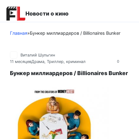
Перейти
к
Новости о кино
контенту
Главная
»
Бункер миллиардеров / Billionaires Bunker
Виталий Шульгин
11 месяцев
Драма
,
Триллер, криминал
0
Бункер миллиардеров / Billionaires Bunker