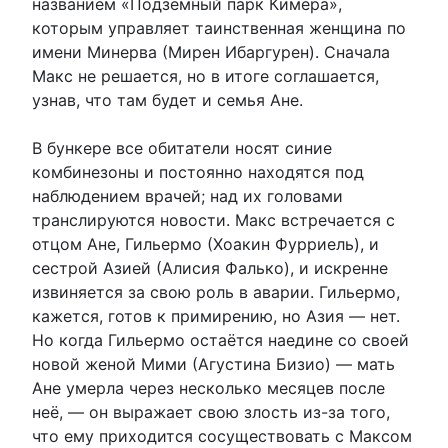
названием «Подземный парк Кимера»,
которым управляет таинственная женщина по
имени Минерва (Мирен Ибаргурен). Сначала
Макс не решается, но в итоге соглашается,
узнав, что там будет и семья Ане.
В бункере все обитатели носят синие
комбинезоны и постоянно находятся под
наблюдением врачей; над их головами
транслируются новости. Макс встречается с
отцом Ане, Гильермо (Хоакин Фурриель), и
сестрой Азией (Алисия Фалько), и искренне
извиняется за свою роль в аварии. Гильермо,
кажется, готов к примирению, но Азия — нет.
Но когда Гильермо остаётся наедине со своей
новой женой Мими (Агустина Бизио) — мать
Ане умерла через несколько месяцев после
неё, — он выражает свою злость из-за того,
что ему приходится сосуществовать с Максом