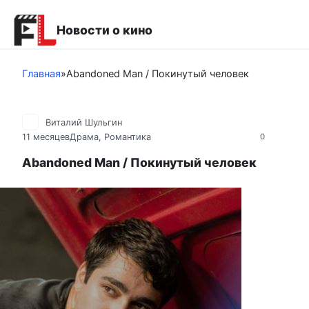
Перейти
к
Новости о кино
контенту
Главная
»
Abandoned Man / Покинутый человек
Виталий Шульгин
11 месяцев
Драма
,
Романтика
0
Abandoned Man / Покинутый человек