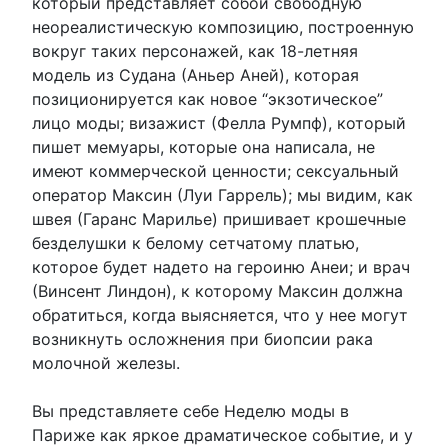
который представляет собой свободную
неореалистическую композицию, построенную
вокруг таких персонажей, как 18-летняя
модель из Судана (Аньер Аней), которая
позиционируется как новое “экзотическое”
лицо моды; визажист (Фелла Румпф), который
пишет мемуары, которые она написала, не
имеют коммерческой ценности; сексуальный
оператор Максин (Луи Гаррель); мы видим, как
швея (Гаранс Марилье) пришивает крошечные
безделушки к белому сетчатому платью,
которое будет надето на героиню Анеи; и врач
(Винсент Линдон), к которому Максин должна
обратиться, когда выясняется, что у нее могут
возникнуть осложнения при биопсии рака
молочной железы.
Вы представляете себе Неделю моды в
Париже как яркое драматическое событие, и у