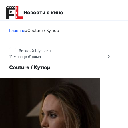
Перейти
к
Новости о кино
контенту
Главная
»
Couture / Кутюр
Виталий Шульгин
11 месяцев
Драма
0
Couture / Кутюр