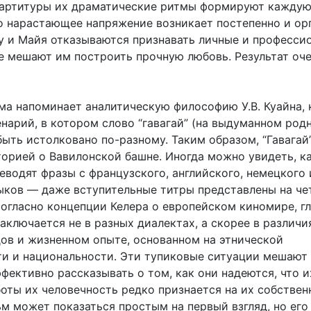
артитуры их драматические ритмы формируют каждую 
го нарастающее напряжение возникает постепенно и ор
у и Майя отказываются признавать личные и професси
е мешают им построить прочную любовь. Результат оч
ма напоминает аналитическую философию У.В. Куайна,
енарий, в котором слово “гавагай” (на выдуманном род
ыть истолковано по-разному. Таким образом, “Гавагай
торией о Вавилонской башне. Иногда можно увидеть, к
еводят фразы с французского, английского, немецкого 
ыков — даже вступительные титры представлены на че
согласно концепции Келера о европейском киномире, г
аключается не в разных диалектах, а скорее в различи
дов и жизненном опыте, основанном на этнической
и и национальности. Эти тупиковые ситуации мешают
ективно рассказывать о том, как они надеются, что и
боты их человечность редко признается на их собствен
ьм может показаться простым на первый взгляд, но ег