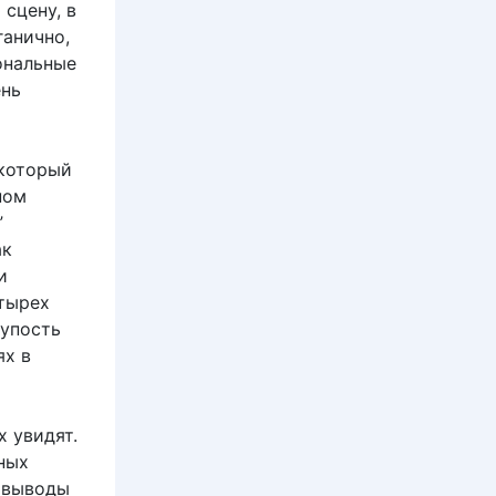
сцену, в
ганично,
ональные
ень
 который
ном
”
ак
и
тырех
лупость
ях в
х увидят.
ных
о выводы