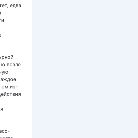
тет, едва
а
ти
а
урной
но возле
пную
Каждое
том из-
действия
ия
есс-