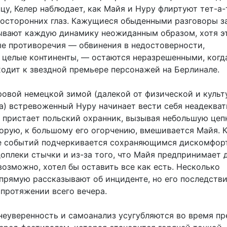
цу, Келер наблюдает, как Майя и Нуру флиртуют тет-а-
посторонних глаз. Кажущиеся обыденными разговоры з
вают каждую динамику неожиданным образом, хотя э
е противоречия — обвинения в недостоверности,
целые континенты, — остаются неразрешенными, когд
ходит к звездной премьере персонажей на Берлинале.
ровой немецкой зимой (далекой от физической и культ
а) встревоженный Нуру начинает вести себя неадекват
му пристает польский охранник, вызывая небольшую це
торую, к большому его огорчению, вмешивается Майя. 
е событий подчеркивается сохраняющимся дискомфор
доплеки стычки и из-за того, что Майя предпринимает 
 возможно, хотел бы оставить все как есть. Несколько
прямую рассказывают об инциденте, но его последств
протяжении всего вечера.
еуверенность и самоанализ усугубляются во время пр