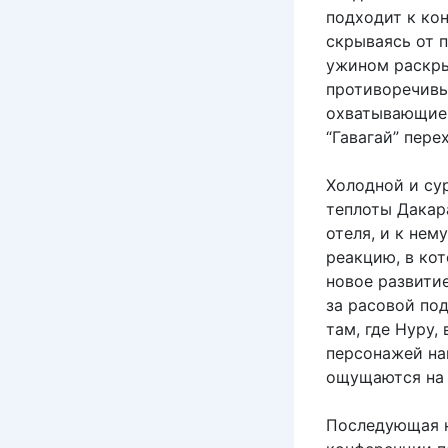
подходит к кон
скрываясь от 
ужином раскры
противоречивы
охватывающие 
“Гавагай” пере
Холодной и су
теплоты Дакар
отеля, и к не
реакцию, в ко
новое развити
за расовой по
там, где Нуру,
персонажей на
ощущаются на 
Последующая н