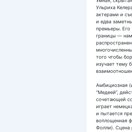
Умная, скрыта
Ульриха Келер
актерами и съ
и едва заметн
премьеры. Его
границы — нам
распространен
многочисленны
того чтобы бо
изучает тему 
взаимоотношен
Амбициозная (и
“Медеей”, дейс
сочетающей со
играет немецка
и пытается пр
воплощенная ф
Фолли). Сцена 