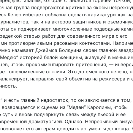
еред фестивалем, которая становится горячей точкой, 
очная группа подвергаются критике за якобы небрежн
сь Келер избегает соблазна сделать карикатуры как на
урналистов, так и на актеров-защитников и съемочную
боты он подчеркивает многочисленные подводные камн
еределкой старых работ для современного мира с его
ми противоречивыми расовыми контекстами. Наприме
умно называет Джеймса Болдуина своей главной звездо
 “Медею” историей белой женщины, живущей в меньши
цев, чтобы прокомментировать притеснения, — инверс
ает ошеломленные отклики. Это до смешного нелепо, н
алансирует, направляя свой объектив на режиссера и 
нность.
и” и есть главный недостаток, то он заключается в том,
 возвращается к сценам из “Медеи” Каролины, чтобы
 суть и вновь подчеркнуть связь между пьесой и ее
овременной драматургией. Однако. Непрерывный визу
 позволяет его актерам доводить аргументы до конца.