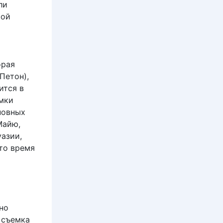
ли
рой
орая
Петон),
ится в
мки
новных
Майю,
уазии,
то время
вно
 съемка