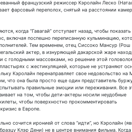
гневанный французский режиссер Кэролайн Леско (Ната
вает фарсовый переполох, снятый на расстоянии каме
ются, когда “Гавагай” отступает назад, чтобы показать
ос, включая поспешно переписанную кульминацию, кот
полнителей. Тем временем, отец Сиссоко Мансур (Рош 
егальский актер, в изнуряющей дакарской жаре наход
и с голодными массовками, но решение этой головоло
 пластырях с жестикуляцией, которые не устраняют ос
ольку Кэролайн перенаправляет свое недовольство на 
ом, что она была просто еще один представитель бурж
спытывать правильные эмоции или переживания. Все э
аивает на том, чтобы дети-актеры носили неудобные
жилеты, чтобы поверхностно прокомментировать
кризис в Европе.
ально сочится иронией от слова “идти”, но Кэролайн (я
бразцу Клэр Дени) не в центре внимания фильма. Когда