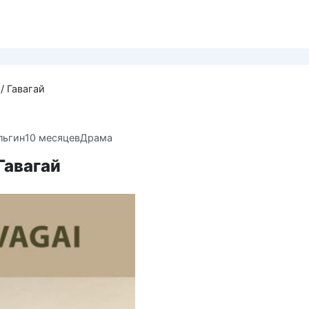
/ Гавагай
льгин
10 месяцев
Драма
 Гавагай