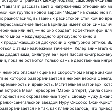
я история о границах между людьми, саморефлексивн
а “Гавагай” рассказывает о напряженных отношениях 
емочной группой новой версии “Медеи” на съемочной 
ых разногласиях, вызванных расистской стычкой во вр
 переосмысление пьесы Еврипида имеет свои символи
еренные или нет, — но оно создает эффектный фон дл
ного мира международного артхаусного кино и
х продолжающихся дискуссий о культурной оптике. В
роться с этим неизбежным течением, Келер внимательн
без дидактизма, фильтруя ее через пассивно-агрессивн
ий, пока не остаются только самые действенные ингр
 немного опасная) сцена на скоростном катере знаком
твие которой разворачивается в некоей версии Сенега
временность и древность. Мстительная матриарх, кот
я актриса Майя Тервоорен (Марен Эггерт), убила свои
еподнести их окровавленные трупы своему мужу Джейс
ранко-сенегальской звездой Нуру Сиссохо (Жан-Крис
разворачивается не так, как планировалось, что приво