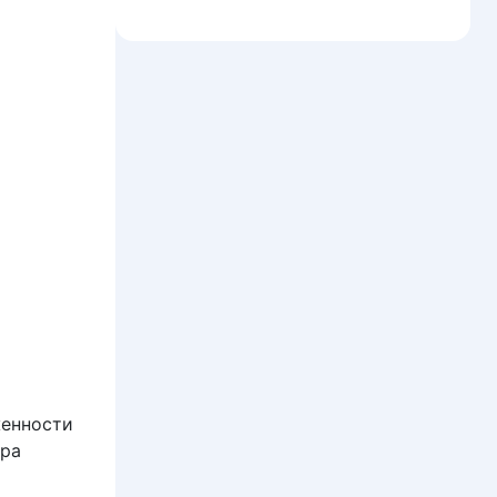
женности
ера