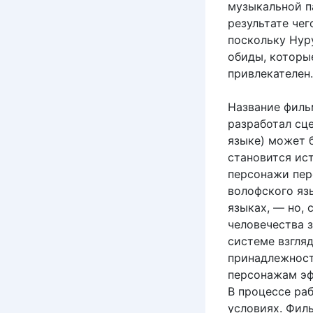
музыкальной п
результате че
поскольку Нур
обиды, которы
привлекателен.
Название филь
разработал сц
языке) может б
становится ис
персонажи пер
волофского яз
языках, — но, 
человечества з
системе взгля
принадлежност
персонажам эфф
В процессе ра
условиях. Фил