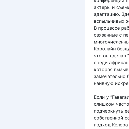
конференции п
актеры и съем
адаптацию. Зде
вспыльчивых ж
В процессе ра
связанные с п
многочисленны
Кэролайн безд
что он сделал
среди африкан
которая вызыв
замечательно б
наивную искре
Если у “Гавага
слишком часто
подчеркнуть ее
собственной с
подход Келера