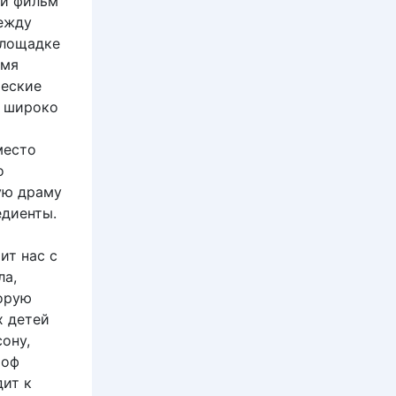
ый фильм
между
площадке
емя
ческие
я широко
место
о
ую драму
едиенты.
ит нас с
ла,
орую
х детей
ону,
тоф
дит к