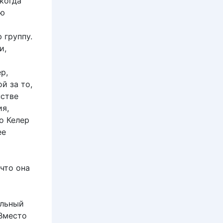
когда
ую
 группу.
и,
р,
й за то,
нстве
ия,
о Келер
ее
 что она
альный
 Вместо