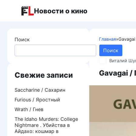
Перейти
Новости о кино
к
контенту
Поиск
Главная
»
Gavagai 
Поиск
Виталий Шу
Gavagai /
Свежие записи
Saccharine / Сахарин
Furious / Яростный
Wrath / Гнев
The Idaho Murders: College
Nightmare . Убийства в
Айдахо: кошмар в