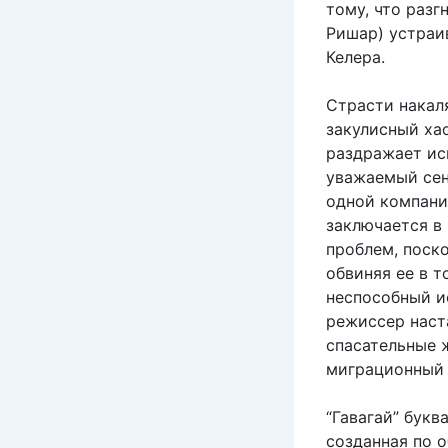
тому, что раз
Ришар) устраи
Келера.
Страсти накаля
закулисный ха
раздражает ис
уважаемый сен
одной компани
заключается в
проблем, поск
обвиняя ее в т
неспособный и
режиссер наст
спасательные 
миграционный 
“Гавагай” букв
созданная по о