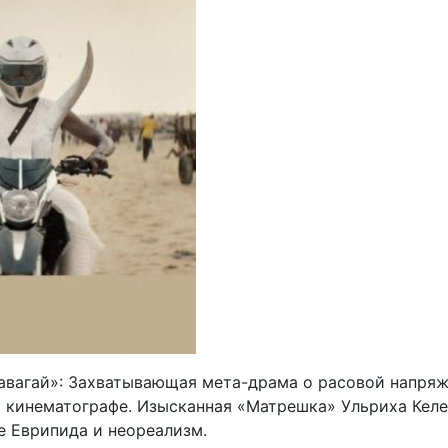
Гавагай»: Захватывающая мета-драма о расовой напря
 кинематографе. Изысканная «Матрешка» Ульриха Кел
е Еврипида и неореализм.