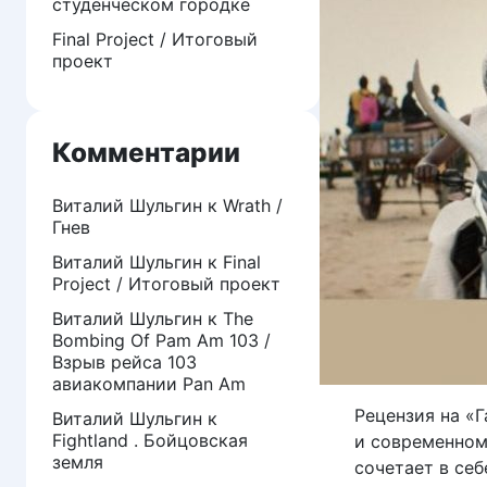
студенческом городке
Final Project / Итоговый
проект
Комментарии
Виталий Шульгин
к
Wrath /
Гнев
Виталий Шульгин
к
Final
Project / Итоговый проект
Виталий Шульгин
к
The
Bombing Of Pam Am 103 /
Взрыв рейса 103
авиакомпании Pan Am
Рецензия на «
Виталий Шульгин
к
Fightland . Бойцовская
и современном
земля
сочетает в себ