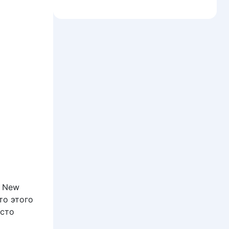
т New
то этого
есто