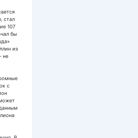
сается
, стал
ие 107
ачал бы
уда»
ллин из
— не
громные
ок с
ион
сможет
 данным
ллиона
ешно. В