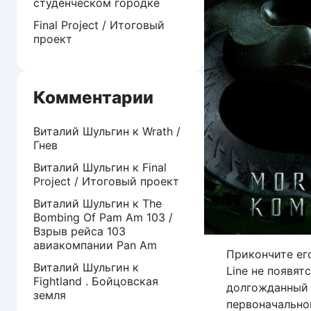
студенческом городке
Final Project / Итоговый
проект
Комментарии
Виталий Шульгин
к
Wrath /
Гнев
Виталий Шульгин
к
Final
Project / Итоговый проект
Виталий Шульгин
к
The
Bombing Of Pam Am 103 /
Взрыв рейса 103
авиакомпании Pan Am
Прикончите его
Виталий Шульгин
к
Line не появят
Fightland . Бойцовская
долгожданный 
земля
первоначально