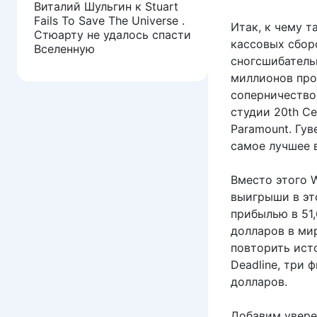
Виталий Шульгин
к
Stuart
Fails To Save The Universe .
Итак, к чему т
Стюарту не удалось спасти
кассовых сбор
Вселенную
сногсшибатель
миллионов про
соперничество
студии 20th Ce
Paramount. Гув
самое лучшее 
Вместо этого W
выигрыши в этом
прибылью в 51
долларов в мир
повторить ист
Deadline, три
долларов.
Добавим увере