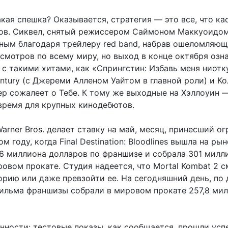
акая спешка? Оказывается, стратегия — это все, что ка
ов. Сиквел, снятый режиссером Саймоном Маккуоидом
ным благодаря трейлеру red band, набрав ошеломляющ
смотров по всему миру, но выход в конце октября озн
 с такими хитами, как «Спрингстин: Избавь меня ниотк
ntury (с Джереми Алленом Уайтом в главной роли) и Ко
ер сожалеет о Тебе. К тому же выходные на Хэллоуин 
время для крупных кинодебютов.
arner Bros. делает ставку на май, месяц, принесший о
 году, когда Final Destination: Bloodlines вышла на рын
,6 миллиона долларов по франшизе и собрала 301 милл
овом прокате. Студия надеется, что Mortal Kombat 2 
орию или даже превзойти ее. На сегодняшний день, по
 фильма франшизы собрали в мировом прокате 257,8 ми
нности: тестовые показы, как сообщается, прошли усп