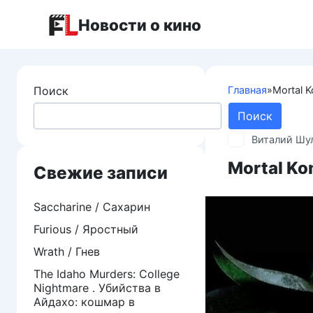
Перейти
Новости о кино
к
контенту
Поиск
Главная
»
Mortal 
Поиск
Виталий Шу
Mortal Ko
Свежие записи
Saccharine / Сахарин
Furious / Яростный
Wrath / Гнев
The Idaho Murders: College
Nightmare . Убийства в
Айдахо: кошмар в