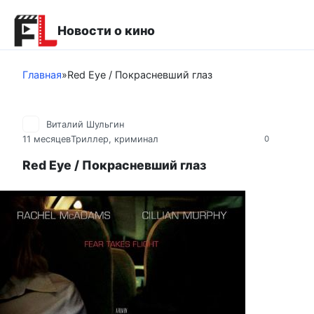
Перейти
к
Новости о кино
контенту
Главная
»
Red Eye / Покрасневший глаз
Виталий Шульгин
11 месяцев
Триллер, криминал
0
Red Eye / Покрасневший глаз