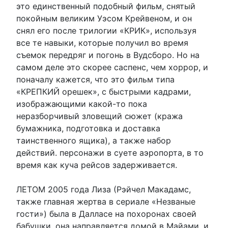
это единственный подобный фильм, снятый
покойным великим Уэсом Крейвеном, и он
снял его после трилогии «КРИК», используя
все те навыки, которые получил во время
съемок передряг и погонь в Вудсборо. Но на
самом деле это скорее саспенс, чем хоррор, и
поначалу кажется, что это фильм типа
«КРЕПКИЙ орешек», с быстрыми кадрами,
изображающими какой-то пока
неразборчивый зловещий сюжет (кража
бумажника, подготовка и доставка
таинственного ящика), а также набор
действий. персонажи в суете аэропорта, в то
время как куча рейсов задерживается.
ЛЕТОМ 2005 года Лиза (Рэйчел Макадамс,
также главная жертва в сериале «Незваные
гости») была в Далласе на похоронах своей
бабушки, она направляется домой в Майами, и