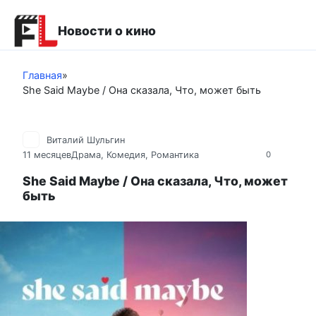
Перейти
к
Новости о кино
контенту
Главная
»
She Said Maybe / Она сказала, Что, может быть
Виталий Шульгин
11 месяцев
Драма
,
Комедия
,
Романтика
0
She Said Maybe / Она сказала, Что, может
быть