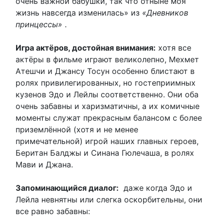
очень важной бабушки, так что отныне моя
жизнь навсегда изменилась» из
«Дневников
принцессы»
.
Игра актёров, достойная внимания:
хотя все
актёры в фильме играют великолепно, Мехмет
Атешчи и Джансу Тосун особенно блистают в
ролях привилегированных, но гостеприимных
кузенов Эдо и Лейлы соответственно. Они оба
очень забавны и харизматичны, а их комичные
моменты служат прекрасным балансом с более
приземлённой (хотя и не менее
примечательной) игрой наших главных героев,
Беритан Балджы и Синана Гюлечаша, в ролях
Мави и Джана.
Запоминающийся диалог:
даже когда Эдо и
Лейла невнятны или слегка оскорбительны, они
все равно забавны: