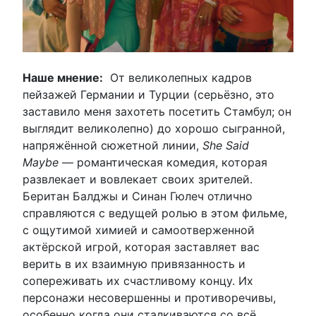
Наше мнение:
От великолепных кадров
пейзажей Германии и Турции (серьёзно, это
заставило меня захотеть посетить Стамбул; он
выглядит великолепно) до хорошо сыгранной,
напряжённой сюжетной линии,
She Said
Maybe
— романтическая комедия, которая
развлекает и вовлекает своих зрителей.
Беритан Балджы и Синан Гюлеч отлично
справляются с ведущей ролью в этом фильме,
с ощутимой химией и самоотверженной
актёрской игрой, которая заставляет вас
верить в их взаимную привязанность и
сопереживать их счастливому концу. Их
персонажи несовершенны и противоречивы,
особенно когда они сталкиваются со всё