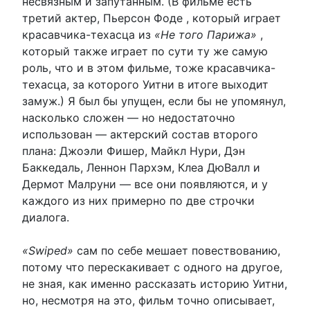
несвязным и запутанным. (В фильме есть
третий актер, Пьерсон Фоде , который играет
красавчика-техасца из
«Не того Парижа»
,
который также играет по сути ту же самую
роль, что и в этом фильме, тоже красавчика-
техасца, за которого Уитни в итоге выходит
замуж.) Я был бы упущен, если бы не упомянул,
насколько сложен — но недостаточно
использован — актерский состав второго
плана: Джоэли Фишер, Майкл Нури, Дэн
Баккедаль, Леннон Пархэм, Клеа ДюВалл и
Дермот Малруни — все они появляются, и у
каждого из них примерно по две строчки
диалога.
«Swiped»
сам по себе мешает повествованию,
потому что перескакивает с одного на другое,
не зная, как именно рассказать историю Уитни,
но, несмотря на это, фильм точно описывает,