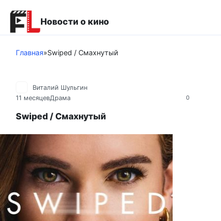
Перейти
к
Новости о кино
контенту
Главная
»
Swiped / Смахнутый
Виталий Шульгин
11 месяцев
Драма
0
Swiped / Смахнутый