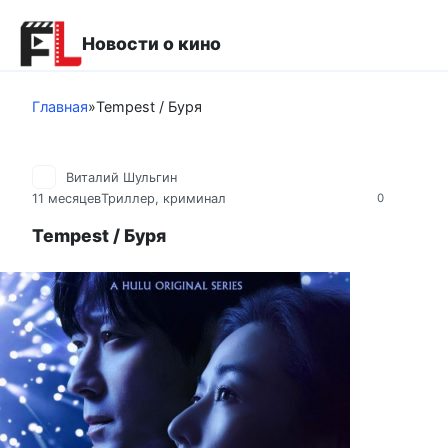
Перейти
к
Новости о кино
контенту
Главная
»
Tempest / Буря
Виталий Шульгин
11 месяцев
Триллер, криминал
0
Tempest / Буря