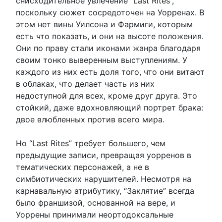
снисходительное увлечение “Last Rites”,
поскольку сюжет сосредоточен на Уорренах. В
этом нет вины Уилсона и Фармиги, которым
есть что показать, и они на высоте положения.
Они по праву стали иконами жанра благодаря
своим тонко выверенным выступлениям. У
каждого из них есть доля того, что они витают
в облаках, что делает часть из них
недоступной для всех, кроме друг друга. Это
стойкий, даже вдохновляющий портрет брака:
двое влюбленных против всего мира.
Но “Last Rites” требует большего, чем
предыдущие записи, превращая уорренов в
тематических персонажей, а не в
симбиотических нарушителей. Несмотря на
карнавальную атрибутику, “Заклятие” всегда
было франшизой, основанной на вере, и
Уоррены принимали неортодоксальные