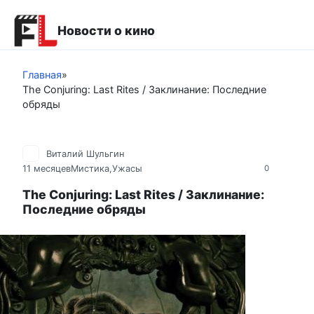
Перейти
к
Новости о кино
контенту
Главная
»
The Conjuring: Last Rites / Заклинание: Последние
обряды
Виталий Шульгин
11 месяцев
Мистика,Ужасы
0
The Conjuring: Last Rites / Заклинание:
Последние обряды