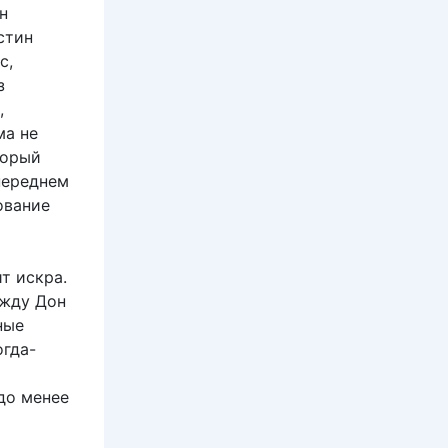
н
стин
с,
з
,
ма не
торый
переднем
ование
т искра.
ежду Дон
ные
огда-
до менее