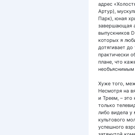
адрес «Холост
Артур), мускул
Парк), юная хр
завершающая а
выпускников Di
которых я люб
дотягивает до
практически о
плане, что каж
необъяснимым 
Хуже того, ме
Несмотря на в
и Треем, – это
только телевид
либо видела у
культового мо
успешного взр
затянутой ком