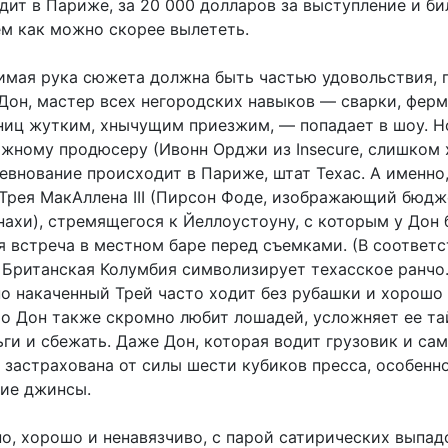
дит в Париже, за 20 000 долларов за выступление и би
ем как можно скорее вылететь.
имая рука сюжета должна быть частью удовольствия, 
 Дон, мастер всех негородских навыков — сварки, ферм
ниц жутким, хнычущим приезжим, — попадает в шоу. Н
ажному продюсеру (Ивонн Орджи из Insecure, слишком
ревнование происходит в Париже, штат Техас. А именно,
 Трея МакАллена III (Пирсон Фоде, изображающий бюдж
ахи), стремящегося к Йеллоустоуну, с которым у Дон 
я встреча в местном баре перед съемками. (В соответс
 Британская Колумбия символизирует техасское ранчо.
по накаченный Трей часто ходит без рубашки и хорошо 
то Дон также скромно любит лошадей, усложняет ее т
ьги и сбежать. Даже Дон, которая водит грузовик и са
 застрахована от силы шести кубиков пресса, особенно
кие джинсы.
но, хорошо и ненавязчиво, с парой сатирических выпад