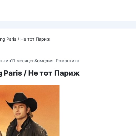
ng Paris / Не тот Париж
льгин
11 месяцев
Комедия
,
Романтика
 Paris / Не тот Париж