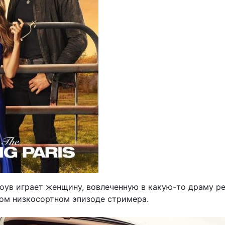
оув играет женщину, вовлеченную в какую-то драму р
ом низкосортном эпизоде ​​стримера.