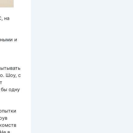
, на
нными и
пытывать
о. Шоу, с
т
 бы одну
попытки
оув
акомств
Не в