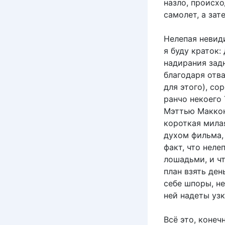
назло, происхо
самолет, а зат
Нелепая невид
я буду краток:
надирания зад
благодаря отв
для этого), со
ранчо некоего
Мэттью Маккон
короткая мила
духом фильма,
факт, что неле
лошадьми, и ч
план взять ден
себе шпоры, не
ней надеты уз
Всё это, конеч