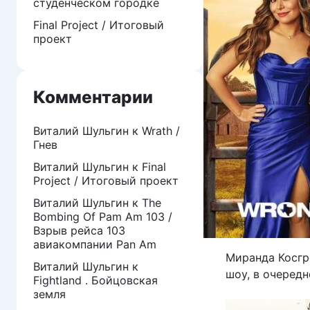
студенческом городке
Final Project / Итоговый
проект
Комментарии
Виталий Шульгин
к
Wrath /
Гнев
Виталий Шульгин
к
Final
Project / Итоговый проект
Виталий Шульгин
к
The
Bombing Of Pam Am 103 /
Взрыв рейса 103
авиакомпании Pan Am
Миранда Косгр
Виталий Шульгин
к
шоу, в очередн
Fightland . Бойцовская
земля