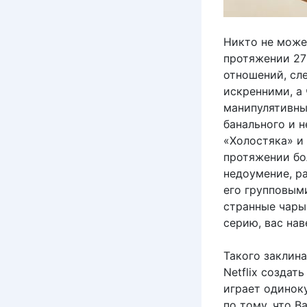
Никто не може
протяжении 27
отношений, сл
искренними, а
манипулятивны
банального и н
«Холостяка» и 
протяжении бо
недоумение, ра
его групповым
странные чары
серию, вас нав
Такого заклин
Netflix создат
играет одинок
по тому, что B