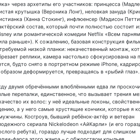
яка» через архетипы его участников: принцесса (Мадле
истая крутышка (Вероника Лонг), неловкая зануда (Кри
истианка (Ханна Стокинг), инфлюенсер (Мэдисон Петти
ктёрский состав, который почти полностью состоит и
sney или романтической комедии Netflix «Всем парням
ила раньше»). К сожалению, базовая конструкция филь
 требуемой низкой планки: некачественный монтаж, ко
брезает реплики, камера настолько сфокусирована на 
ется, будто снято в портретном режиме iPhone, кадрир
образом деформируется, превращаясь в «рыбий глаз».
жду двумя обречёнными влюблёнными едва ли проскочи
ялые перепалки, единственное, что вызывает трения м
 качество их волос: у неё идеальные локоны, свойствен
ению, а у него самые хрустящие кончики, которые я к
 мужчины. Косгроув, бывший ребёнок-актёр и ветеран
лодежного сериала Nickelodeon «АйКарли» (и его гораз
ослого ребута), гораздо лучше подходит для слишком
едии-фарса этого жанра – с обжорством крыльев,