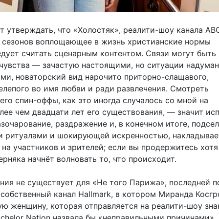
т утверждать, что «Холостяк», реалити-шоу канала ABC
 сезонов воплощающее в жизнь христианские нормы
едует считать сценарным контентом. Связи могут быть
 чувства — зачастую настоящими, но ситуации надума
ми, новаторский вид нарочито приторно-слащавого,
елепого во имя любви и ради развлечения. Смотреть
его спин-оффы, как это иногда случалось со мной на
лее чем двадцати лет его существования, — значит ис
зочарование, раздражение и, в конечном итоге, подсел
и ритуалами и шокирующей искренностью, накладывае
 на участников и зрителей; если вы продержитесь хотя
ерняка начнёт волновать то, что происходит.
ания не существует для «Не того Парижа», последней 
ь собственный канал Hallmark, в котором Миранда Косгр
ую женщину, которая отправляется на реалити-шоу зн
achelor Nation назвала бы «неправильными причинами». 