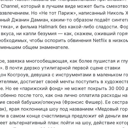
k Channel, который в лучшем виде может быть смехотв
азвлечением. Но «Не тот Париж», написанный Николь 
ный Джанин Дамиан, каким-то образом подаёт синтет
тяка», и фильма Hallmark без какой-либо сладости. Фо
и вкуса, ни капли безумия — как, скажем, оживший гор
еобходимых, чтобы оспорить обвинения Netflix в низко
аименьшем общем знаменателе.
ре, завязка многообещающая, как более пушистая и гл
». В почти дерзко утилитарной первой сцене ставки
Дон Косгроув, девушка с инструментами в маленьком г
телями, достигает своей мечты поступить в художест
е. Но ее «парижский фонд» не может покрыть 30 000 
собенно после того, как она лично оплатила расходы на
ие своей бабушки/опекуна (Фрэнсис Фишер). Ее сестр
ак), ярая поклонница шоу под названием «Медовый гор
сли в самом конце счастливица предложит ей деньги в
еет альтернативный план: пойти на шоу, действие кото