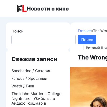
Перейти
Новости о кино
к
контенту
Поиск
Главная
»
The Wro
Поиск
Виталий Шу
The Wrong
Свежие записи
Saccharine / Сахарин
Furious / Яростный
Wrath / Гнев
The Idaho Murders: College
Nightmare . Убийства в
Айдахо: кошмар в