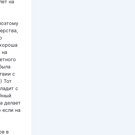
лет на
поэтому
ерства,
о
 хороша
 на
етного
была
твии с
) Тот
ладит с
айный
ма делает
 если на
ов в