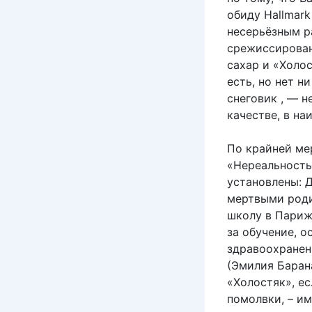
обиду Hallmar
несерьёзным р
срежиссирован
сахар и «Холос
есть, но нет н
снеговик , — н
качестве, в н
По крайней ме
«Нереальность
установлены: 
мертвыми роди
школу в Париж
за обучение, о
здравоохранен
(Эмилия Баран
«Холостяк», е
помолвки, – им