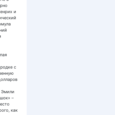
орно
Хенрих и
ический
рмула
ячий
м
упая
ородке с
венную
долларов
а Эмили
шок» –
место
рого, как