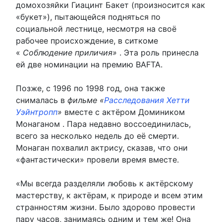
домохозяйки Гиацинт Бакет (произносится как
«букет»), пытающейся подняться по
социальной лестнице, несмотря на своё
рабочее происхождение, в ситкоме
«
Соблюдение приличия»
. Эта роль принесла
ей две номинации на премию BAFTA.
Позже, с 1996 по 1998 год, она также
снималась в
фильме «
Расследования Хетти
Уэйнтропп
»
вместе с актёром Домиником
Монаганом . Пара недавно воссоединилась,
всего за несколько недель до её смерти.
Монаган похвалил актрису, сказав, что они
«фантастически» провели время вместе.
«Мы всегда разделяли любовь к актёрскому
мастерству, к актёрам, к природе и всем этим
странностям жизни. Было здорово провести
пару часов, занимаясь одним и тем же! Она