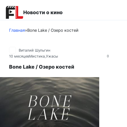
Перейти
к
Новости о кино
контенту
Главная
»
Bone Lake / Озеро костей
Виталий Шульгин
10 месяцев
Мистика,Ужасы
0
Bone Lake / Озеро костей