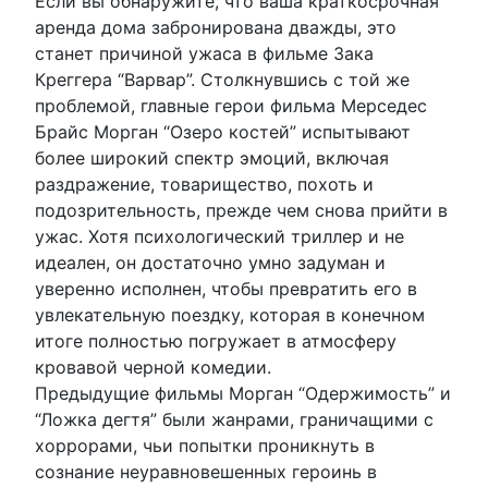
Если вы обнаружите, что ваша краткосрочная
аренда дома забронирована дважды, это
станет причиной ужаса в фильме Зака
Креггера “Варвар”. Столкнувшись с той же
проблемой, главные герои фильма Мерседес
Брайс Морган “Озеро костей” испытывают
более широкий спектр эмоций, включая
раздражение, товарищество, похоть и
подозрительность, прежде чем снова прийти в
ужас. Хотя психологический триллер и не
идеален, он достаточно умно задуман и
уверенно исполнен, чтобы превратить его в
увлекательную поездку, которая в конечном
итоге полностью погружает в атмосферу
кровавой черной комедии.
Предыдущие фильмы Морган “Одержимость” и
“Ложка дегтя” были жанрами, граничащими с
хоррорами, чьи попытки проникнуть в
сознание неуравновешенных героинь в