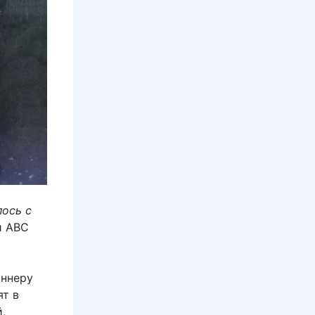
лось с
и ABC
аннеру
ят в
,