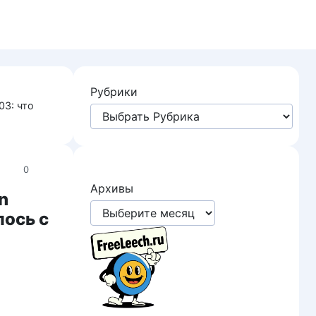
Рубрики
03: что
0
Архивы
n
лось с