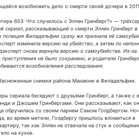
ющейся возобновить дело о смерти своей дочери в 2011
ртире 603: Что случилось с Эллен Гринберг?»
— трёхсе
й сериал, рассказывающий о смерти Эллен Гринберг в 
ак полиция Филадельфии сразу же признала её самоуби
ксперт изменила версию на убийство, а затем по непон
дэксперт снова вернула версию о самоубийстве. Из-за 
 преступления не было сохранено, и родители Гринбер
добиваются возобновления расследования.
аснеженные снимки района Манаюнк в Филадельфии.
ры сериала беседуют с друзьями Гринберг, а также с 
энди и Джошем Гринбергами. Они рассказывают, как о
гда обручилась со своим парнем Сэмом Голдбергом. Но
да, во время метели, Голдбергу пришлось вломиться в
артиру, так как Эллен не отвечала на стук и сообщения
ело на кухне.