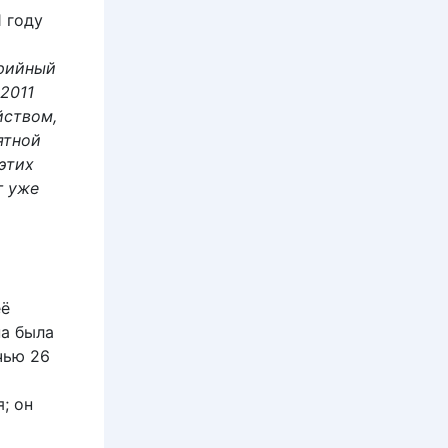
 году
рийный
2011
йством,
ятной
этих
г уже
её
на была
чью 26
; он