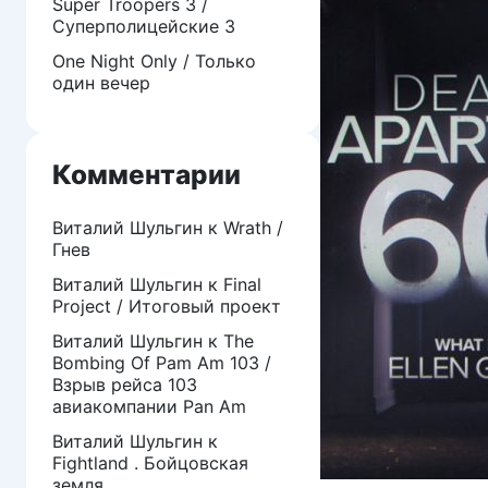
Super Troopers 3 /
Суперполицейские 3
One Night Only / Только
один вечер
Комментарии
Виталий Шульгин
к
Wrath /
Гнев
Виталий Шульгин
к
Final
Project / Итоговый проект
Виталий Шульгин
к
The
Bombing Of Pam Am 103 /
Взрыв рейса 103
авиакомпании Pan Am
Виталий Шульгин
к
Fightland . Бойцовская
земля