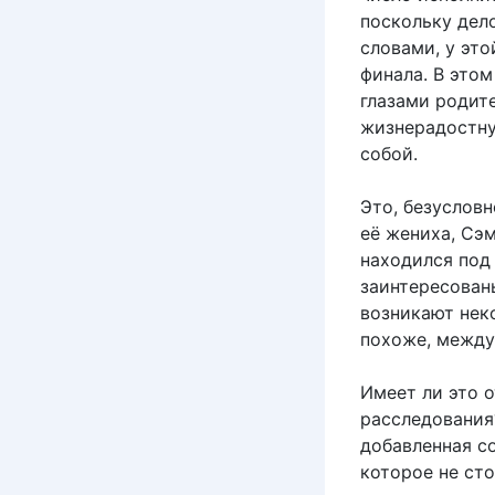
поскольку дело
словами, у эт
финала. В это
глазами родите
жизнерадостну
собой.
Это, безусловн
её жениха, Сэм
находился под 
заинтересован
возникают неко
похоже, между
Имеет ли это о
расследования?
добавленная с
которое не сто