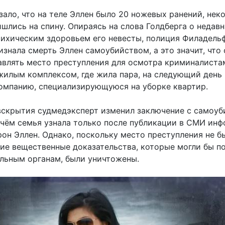
зало, что на теле Эллен было 20 ножевых ранений, нек
шлись на спину. Опираясь на слова Голдберга о недав
сихическим здоровьем его невесты, полиция Филадель
знала смерть Эллен самоубийством, а это значит, что 
авлять место преступления для осмотра криминалиста
илым комплексом, где жила пара, на следующий день 
омпанию, специализирующуюся на уборке квартир.
вскрытия судмедэксперт изменил заключение с самоуб
о чём семья узнала только после публикации в СМИ ин
рон Эллен. Однако, поскольку место преступления не б
гие вещественные доказательства, которые могли бы п
льным органам, были уничтожены.