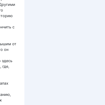
 Другими
го
историю
ончить с
слышим от
то он
 здесь
 где,
тапах
ванию,
к