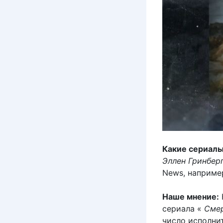
Какие сериалы
Эллен Гринбер
News, наприме
Наше мнение:
сериала «
Смер
число исполни