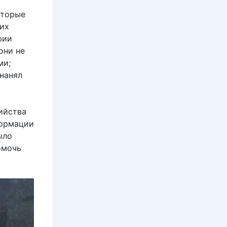
оторые
них
фии
они не
ми;
нанял
ийства
формации
ыло
омочь