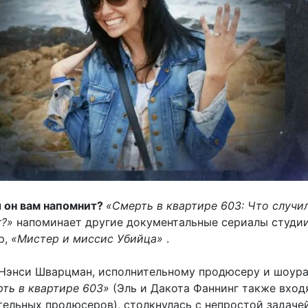
 он вам напомнит?
«Смерть в квартире 603: Что случи
г?»
напоминает другие документальные сериалы студи
р,
«Мистер и миссис Убийца»
.
Нэнси Шварцман, исполнительному продюсеру и шоур
ть в квартире 603»
(Эль и Дакота Фаннинг также вход
тельных продюсеров), столкнулась с непростой задачей