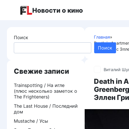
Перейти
Новости о кино
к
контенту
Поиск
Главная
»
Death in Apartme
Поиск
случилось с Элл
Свежие записи
Виталий Шу
Death in 
Trainspotting / На игле
Greenberg
(плюс несколько заметок о
Эллен Гр
The Frighteners)
The Last House / Последний
дом
Mustache / Усы