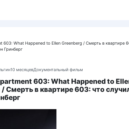
nt 603: What Happened to Ellen Greenberg / Смерть в квартире 6
ен Гринберг
льгин
10 месяцев
Документальный фильм
Apartment 603: What Happened to Elle
 / Смерть в квартире 603: что случи
инберг