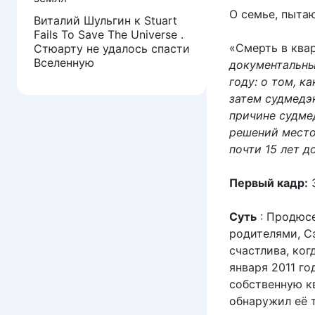
О семье, пыта
Виталий Шульгин
к
Stuart
Fails To Save The Universe .
«Смерть в ква
Стюарту не удалось спасти
Вселенную
документальны
году: о том, к
затем судмедэ
причине судме
решений место
почти 15 лет 
Первый кадр:
З
Суть
: Продюсе
родителями, С
счастлива, ко
января 2011 го
собственную кв
обнаружил её т