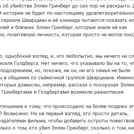
 об убийстве Эллен Гринберг до сих пор не раскрыто.
ой истории не будет по-настоящему удовлетворительно
м сериале Шварцман и её команда пытаются показать 
лей и близких Эллен Гринберг, которые знали её как
ю, позитивную личность, которая просто не могла пок
о, однобокий взгляд, и, что любопытно, мы ничего не 
юэля Голдберга. Нет ничего, что указывало бы на то, ч
подозрением, но, похоже, ни он, ни его семья не были
ы в общении со съёмочной группой Шварцмана. Именно
торые домыслы, например, рассказ о похоронах Эллен,
 Гринбергами и Голдбергами возникли разногласия.
тношение к тому, что происходило на более поздних э
 Возможно. Но на первый взгляд, это просто деталь,
оздателями фильма, чтобы добавить остроты повество
лько о том, кто убил Эллен Гринберг, сколько о том, ка