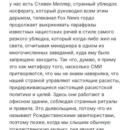
у нас есть Стивен Миллер, странный ублюдок
носферату, который руководил всем этим
дерьмом, телеканал Fox News гордо
продолжает выкрикивать парафразы
известных нацистских речей в стиле самого
резкого ублюдка, который когда-либо жил на
свете, отчитывая менеджера в одном из
многочисленных заведений, куда ему было
запрещено заходить. Так что, думаю, я приму
это как метафору того, насколько СМИ
притворяются, что мы не знаем наверняка, что
нашей страной управляют настоящие расисты,
придерживающиеся настоящей расистской
политики и целей. Здесь они работают в
офисном здании, соблюдая странные ритуалы
и правила. Это дьявольщина, потому что их
называют Рождественскими авантюристами,
поэтому позже, когда мы слышим обычную
рождественскую музыку, она звучит как