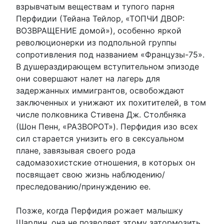
взрывчатым веществам и тупого парня
Перфидии (Тейана Тейлор, «ТОПЧИ ДВОР:
ВОЗВРАЩЕНИЕ домой»), особенно яркой
революционерки из подпольной группы
сопротивления под названием «Французы-75».
В душераздирающем вступительном эпизоде
они совершают налет на лагерь для
задержанных иммигрантов, освобождают
заключенных и унижают их похитителей, в том
числе полковника Стивена Дж. Столбняка
(Шон Пенн, «РАЗВОРОТ»). Перфидия изо всех
сил старается унизить его в сексуальном
плане, завязывая своего рода
садомазохистские отношения, в которых он
посвящает свою жизнь наблюдению/
преследованию/принуждению ее.
Позже, когда Перфидия рожает малышку
Шарлин, она не позволяет этому затормозить