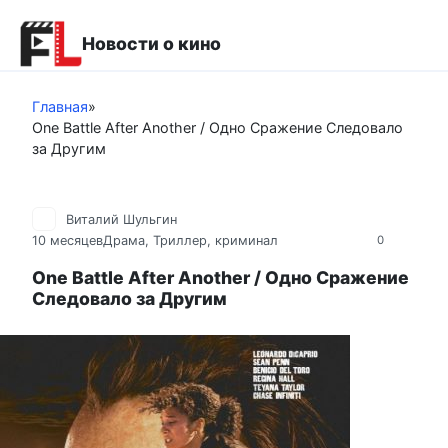
Перейти
к
Новости о кино
контенту
Главная
»
One Battle After Another / Одно Сражение Следовало
за Другим
Виталий Шульгин
10 месяцев
Драма
,
Триллер, криминал
0
One Battle After Another / Одно Сражение
Следовало за Другим