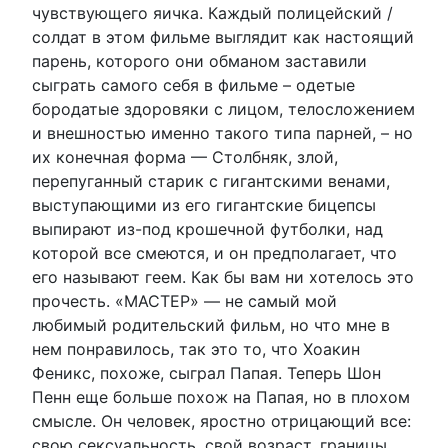
чувствующего яичка. Каждый полицейский /
солдат в этом фильме выглядит как настоящий
парень, которого они обманом заставили
сыграть самого себя в фильме – одетые
бородатые здоровяки с лицом, телосложением
и внешностью именно такого типа парней, – но
их конечная форма — Столбняк, злой,
перепуганный старик с гигантскими венами,
выступающими из его гигантские бицепсы
выпирают из-под крошечной футболки, над
которой все смеются, и он предполагает, что
его называют геем. Как бы вам ни хотелось это
прочесть. «МАСТЕР» — не самый мой
любимый родительский фильм, но что мне в
нем понравилось, так это то, что Хоакин
Феникс, похоже, сыграл Папая. Теперь Шон
Пенн еще больше похож на Папая, но в плохом
смысле. Он человек, яростно отрицающий все:
свою сексуальность, свой возраст, границы