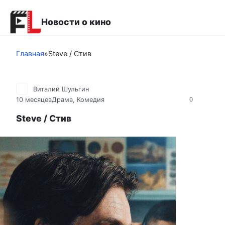
Перейти
к
Новости о кино
контенту
Главная
»
Steve / Стив
Виталий Шульгин
10 месяцев
Драма
,
Комедия
0
Steve / Стив