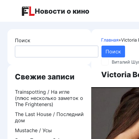
Перейти
Новости о кино
к
контенту
Поиск
Главная
»
Victori
Поиск
Виталий Шу
Victoria 
Свежие записи
Trainspotting / На игле
(плюс несколько заметок о
The Frighteners)
The Last House / Последний
дом
Mustache / Усы