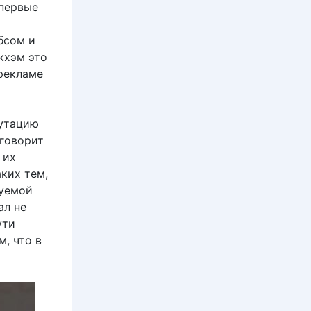
впервые
бсом и
кхэм это
 рекламе
путацию
 говорит
 их
аких тем,
руемой
ал не
ути
, что в