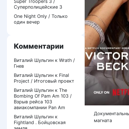
Super Troopers 3 /
Суперполицейские 3
One Night Only / Только
один вечер
Комментарии
Виталий Шульгин
к
Wrath /
Гнев
Виталий Шульгин
к
Final
Project / Итоговый проект
Виталий Шульгин
к
The
Bombing Of Pam Am 103 /
Взрыв рейса 103
авиакомпании Pan Am
Документальны
Виталий Шульгин
к
магната
Fightland . Бойцовская
земля