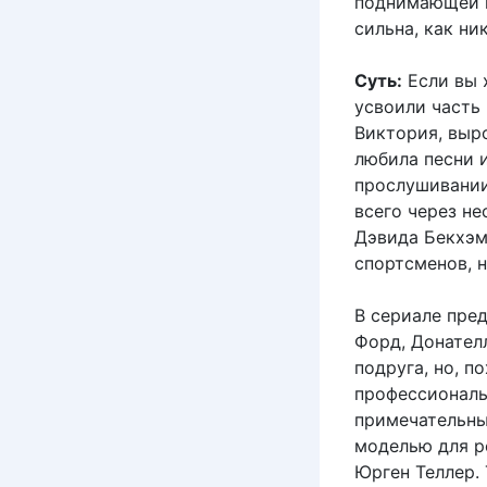
поднимающей шт
сильна, как ни
Суть:
Если вы х
усвоили часть
Виктория, выр
любила песни и
прослушивании 
всего через не
Дэвида Бекхэм
спортсменов, н
В сериале пре
Форд, Донател
подруга, но, 
профессиональ
примечательны
моделью для р
Юрген Теллер.