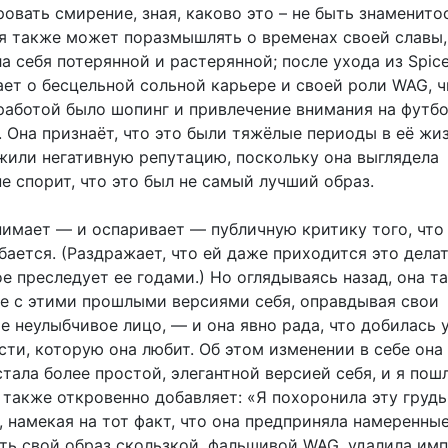
вать смирение, зная, каково это – не быть знаменито
я также может поразмышлять о временах своей славы,
а себя потерянной и растерянной; после ухода из Spice
ает о бесцельной сольной карьере и своей роли WAG, ч
работой было шопинг и привлечение внимания на футб
 Она признаёт, что это были тяжёлые периоды в её жиз
жили негативную репутацию, поскольку она выглядела
не спорит, что это был не самый лучший образ.
нимает — и оспаривает — публичную критику того, что
бается. (Раздражает, что ей даже приходится это делат
е преследует ее годами.) Но оглядываясь назад, она т
ре с этими прошлыми версиями себя, оправдывая свои
е неулыбчивое лицо, — и она явно рада, что добилась у
сти, которую она любит. Об этом изменении в себе она
стала более простой, элегантной версией себя, и я пош
 также откровенно добавляет: «Я похоронила эту грудь
 намекая на тот факт, что она предприняла намеренные
ть свой образ скользкой, фальшивой WAG, удалила имп