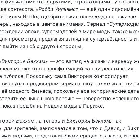
е фильмы вместе с другими, отражающими ту же эпох
ше контекста.
«Робби Уильямс»
— ещё один одноимён
 фильм Netflix, где британская поп-звезда переживает
ьеры, находясь в центре внимания. Сериал
«Супермоде
арождении эпохи супермоделей в мире моды также мож
я просмотра, предлагая взгляд на суперзвёздность и 
 выйти из неё с другой стороны.
«Виктория Бекхэм»
— это взгляд на жизнь и карьеру 
рпела множество трансформаций за три десятилетия,
а публике. Поскольку сама Виктория контролирует
, выступая продюсером сериала, шоу также является с
 её модного бизнеса, поскольку все исторические дет
ставить её нынешнюю версию — невероятно успешного
й показ прошёл на Неделе моды в Париже.
оторой
Бекхэм
, а теперь и
Виктория Бекхэм,
так
 для зрителей, заключается в том, что и Дэвид, и Вик
ыми людьми, представителями среднего класса, и спо