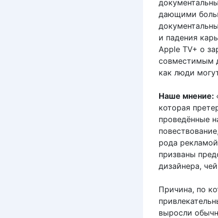
документальны
дающими боль
документальный
и падения кар
Apple TV+ о з
совместимым дл
как люди могут
Наше мнение:
которая прете
проведённые н
повествование
рода рекламой
призваны пред
дизайнера, че
Причина, по к
привлекательны
выросли обычн