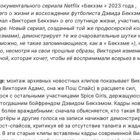
окументального сериала Netflix
«Бекхэм » 2023 года
,
го о жизни и восхождении футболиста Дэвида Бекхэм
иал «Виктория Бекхэм»
о его спутнице жизни, участниц
ьере. Новый сериал, созданный той же продюсерской к
хэмами), демонстрирует те же очаровательные шутки
зможно, не такие запоминающиеся, как в «
Бекхэме
»),
то, несмотря на свои прошлые образы, Виктория измен
ной, которая хочет, чтобы её воспринимали всерьез в 
р:
монтаж архивных новостных клипов показывает Ви
 Виктория Адамс, она же Пош Спайс) в расцвете сил,
ся с остальными участницами Spice Girls, держащуюс
 тогдашним бойфрендом Дэвидом Бекхэмом. Кадры но
 более враждебными: сначала объясняется, кто такая 
ортёры и другие голоса на записи начинают демонстри
ост-спайсов, критикуя её за отсутствие таланта и жад
 В эти старые клипы вставлены кадры современной Ви