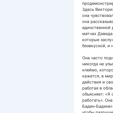
продемонстриро
Здесь Виктори
она чувствовал
она рассказыв
единственной 
матчах Дэвида.
которые заслу
безвкусной, и 
Она часто под
никогда не улы
клеймо, которо
кажется, в ми
действия и сво
работая в обла
объясняет: «Я 
работать». Она
Баден-Бадене»,
чтобы разруши