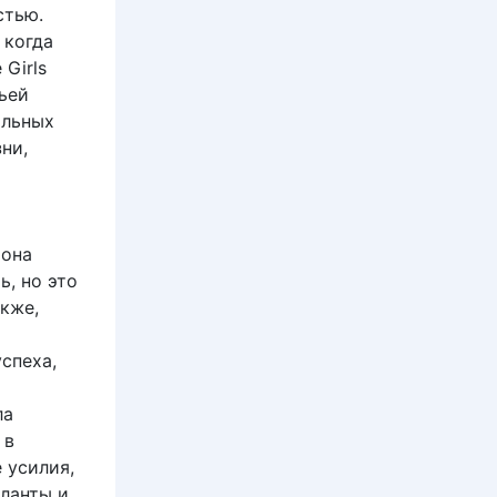
стью.
 когда
 Girls
ьей
ольных
ни,
 она
ь, но это
акже,
спеха,
ла
 в
 усилия,
ланты и