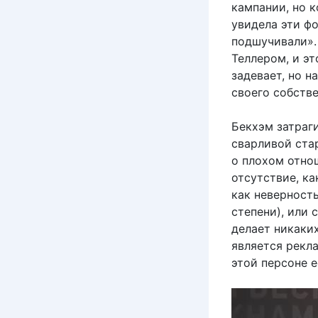
кампании, но к
увидела эти фо
подшучивали».
Теллером, и эт
задевает, но н
своего собстве
Бекхэм затраг
сварливой ста
о плохом отнош
отсутствие, ка
как неверност
степени), или 
делает никаки
является рекл
этой персоне е