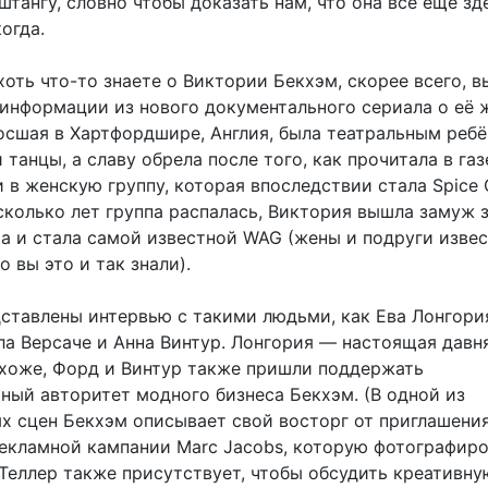
ангу, словно чтобы доказать нам, что она всё ещё зд
когда.
оть что-то знаете о Виктории Бекхэм, скорее всего, в
 информации из нового документального сериала о её 
осшая в Хартфордшире, Англия, была театральным ребё
 танцы, а славу обрела после того, как прочитала в газ
в женскую группу, которая впоследствии стала Spice G
сколько лет группа распалась, Виктория вышла замуж 
а и стала самой известной WAG (жены и подруги изве
о вы это и так знали).
дставлены интервью с такими людьми, как Ева Лонгори
ла Версаче и Анна Винтур. Лонгория — настоящая давн
похоже, Форд и Винтур также пришли поддержать
ный авторитет модного бизнеса Бекхэм. (В одной из
х сцен Бекхэм описывает свой восторг от приглашения
екламной кампании Marc Jacobs, которую фотографир
 Теллер также присутствует, чтобы обсудить креативн