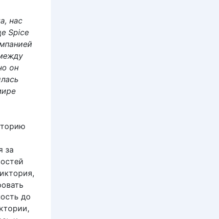
а, нас
е Spice
омпанией
 между
 но он
илась
мире
кторию
я за
востей
Виктория,
ровать
ность до
ктории,