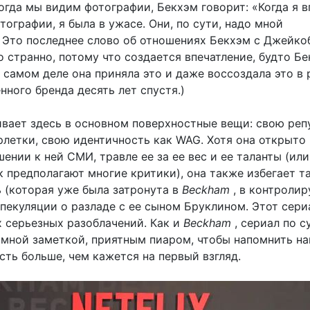
огда мы видим фотографии, Бекхэм говорит: «Когда я 
тографии, я была в ужасе. Они, по сути, надо мной
 Это последнее слово об отношениях Бекхэм с Джейко
о странно, потому что создается впечатление, будто Бе
а самом деле она приняла это и даже воссоздала это в
нного бренда десять лет спустя.)
ивает здесь в основном поверхностные вещи: свою ре
рлетки, свою идентичность как WAG. Хотя она открыто
ении к ней СМИ, травле ее за ее вес и ее таланты (или
к предполагают многие критики), она также избегает т
ь (которая уже была затронута в
Beckham
, в контроли
спекуляции о разладе с ее сыном Бруклином. Этот сери
х серьезных разоблачений. Как и
Beckham
, сериал по с
амной заметкой, приятным пиаром, чтобы напомнить нам
сть больше, чем кажется на первый взгляд.