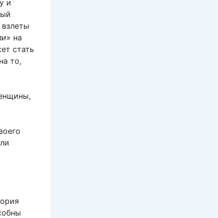
у и
ный
 взлеты
ли»
на
ет стать
на то,
женщины,
воего
али
тория
собны