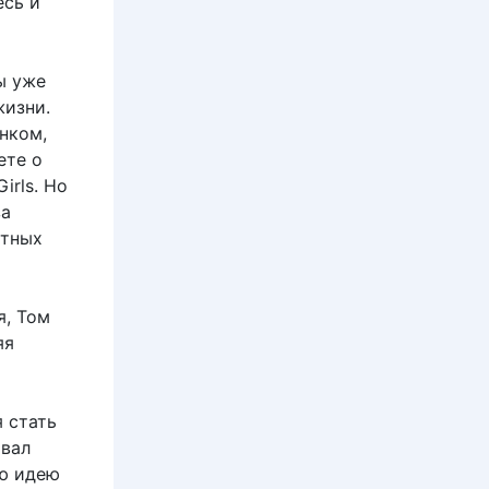
есь и
ы уже
жизни.
нком,
ете о
irls. Но
за
стных
я, Том
яя
 стать
овал
ую идею