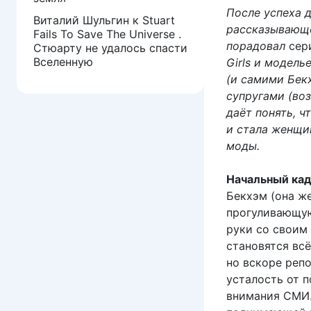
После успеха д
Виталий Шульгин
к
Stuart
рассказывающе
Fails To Save The Universe .
порадовал
сер
Стюарту не удалось спасти
Вселенную
Girls и модел
(и самими Бек
супругами (во
даёт понять, ч
и стала женщи
моды.
Начальный кад
Бекхэм (она же
прогуливающую
руки со своим
становятся всё
но вскоре реп
усталость от п
внимания СМИ.