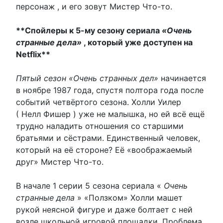
персонаж , и его зовут Мистер Что-то.
**Спойлеры к 5-му сезону сериала
«Очень
странные дела»
, который уже доступен на
Netflix**
Пятый сезон «Очень странных дел»
начинается
в ноябре 1987 года, спустя полтора года после
событий четвёртого сезона. Холли Уилер
( Нелл Фишер ) уже не малышка, но ей всё ещё
трудно наладить отношения со старшими
братьями и сёстрами. Единственный человек,
который на её стороне? Её «воображаемый
друг» Мистер Что-то.
В начале 1 серии 5 сезона сериала «
Очень
странные дела
» «Ползком» Холли машет
рукой неясной фигуре и даже болтает с ней
возле школьной игровой площадки. Проблема