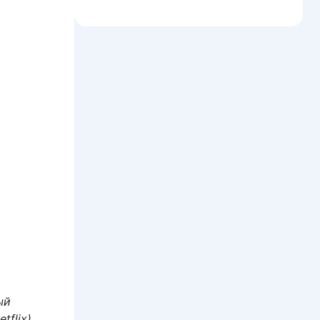
ый
tflix),