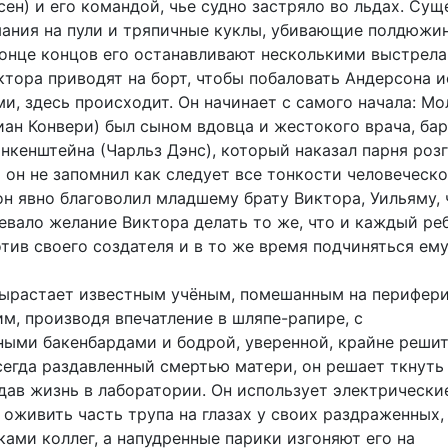
ен) и его командой, чье судно застряло во льдах. Сущ
ания на пули и тряпичные куклы, убивающие полдюжи
 конце концов его останавливают несколькими выстрел
ктора приводят на борт, чтобы побаловать Андерсона 
ми, здесь происходит. Он начинает с самого начала: М
иан Конвери) был сыном вдовца и жестокого врача, ба
нкенштейна (Чарльз Дэнс), который наказал парня роз
о он не запомнил как следует все тонкости человеческ
он явно благоволил младшему брату Виктора, Уильяму, 
евало желание Виктора делать то же, что и каждый ре
тив своего создателя и в то же время подчиняться ем
вырастает известным учёным, помешанным на перифери
м, производя впечатление в шляпе-рапире, с
ыми бакенбардами и бодрой, уверенной, крайне реши
сегда раздавленный смертью матери, он решает ткнуть
здав жизнь в лаборатории. Он использует электрически
 оживить часть трупа на глазах у своих раздраженных,
ами коллег, а напудренные парики изгоняют его на