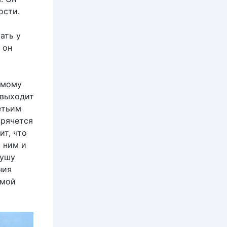
ости.
ать у
 он
емому
 выходит
етьим
прячется
ит, что
 ним и
душу
ния
 мой