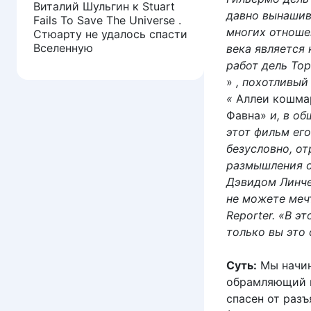
Виталий Шульгин
к
Stuart
давно вынашив
Fails To Save The Universe .
многих отноше
Стюарту не удалось спасти
Вселенную
века является
работ дель То
»
, похотливый
«
Аллеи кошм
Фавна»
и, в о
этот фильм его
безусловно, о
размышления о
Дэвидом Линче
не можете мечт
Reporter. «В э
только вы это 
Суть:
Мы начин
обрамляющий п
спасен от раз