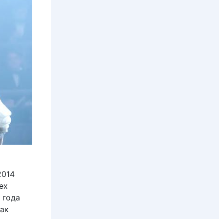
2014
ех
 года
так