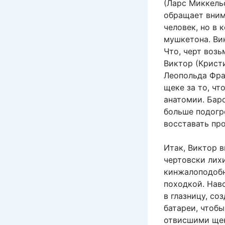
(Ларс Миккельс
обращает вним
человек, но в
мушкетона. Ви
Что, черт возь
Виктор (Крист
Леопольда Фра
щеке за то, чт
анатомии. Бар
больше подогр
восставать про
Итак, Виктор 
чертовски лихи
кинжалоподобн
походкой. Нав
в глазницу, со
батареи, чтобы
отвисшими щек