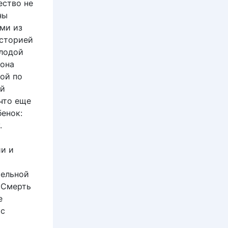
ество не
ны
ами из
историей
олодой
рона
гой по
ой
что еще
бенок:
у.
и и
тельной
 Смерть
е
 с