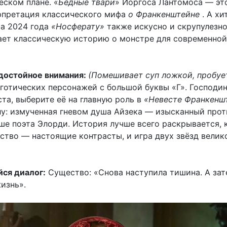
еском плане. «
Бедные твари
» Йоргоса Лантомоса — эт
рпретация классического мифа
о Франкенштейне
. А хи
са 2024 года
«Носферату»
также искусно и скрупулезн
ет классическую историю о монстре для современной
достойное внимания:
(Помешивает суп ложкой, пробуе
готических персонажей с большой буквы «Г». Господин
та, выберите её на главную роль в
«Невесте Франкенш
лу: измученная гневом душа Айзека — изысканный про
ше поэта Элорди. История лучше всего раскрывается, 
ство — настоящие контрасты, и игра двух звёзд велик
ся диалог:
Существо: «Снова наступила тишина. А за
изнь».