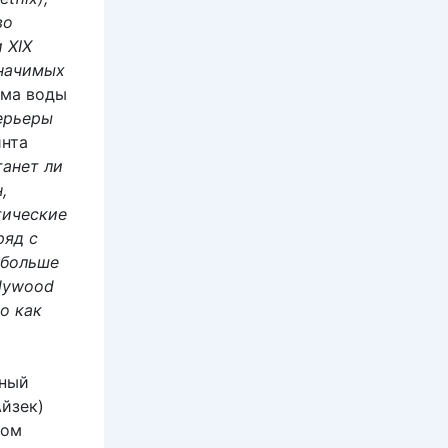
во
 XIX
значимых
ма воды
терьеры
нта
танет ли
,
тические
ряд с
 больше
llywood
о как
ьный
йзек)
ном