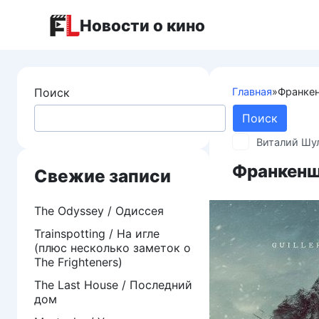
Перейти
Новости о кино
к
контенту
Поиск
Главная
»
Франкен
Поиск
Виталий Шу
Франкеншт
Свежие записи
The Odyssey / Одиссея
Trainspotting / На игле
(плюс несколько заметок о
The Frighteners)
The Last House / Последний
дом