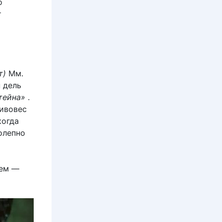
о
т
о
т)
Мм.
 дель
тейна»
.
тивовес
когда
олепно
тем —