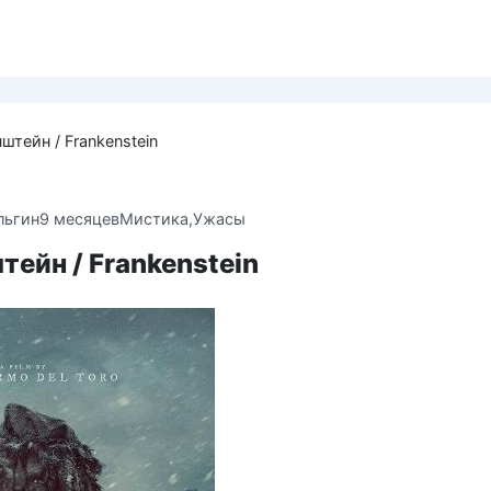
штейн / Frankenstein
льгин
9 месяцев
Мистика,Ужасы
ейн / Frankenstein