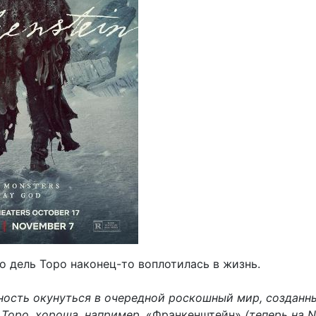
о дель Торо наконец-то воплотилась в жизнь.
ость окунуться в очередной роскошный мир, созданн
 Торо, хороша, например,
«Франкенштейн»
(теперь на Ne