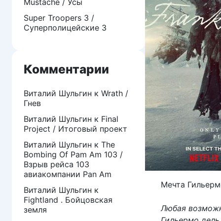
Mustache / Усы
Super Troopers 3 /
Суперполицейские 3
Комментарии
Виталий Шульгин
к
Wrath /
Гнев
Виталий Шульгин
к
Final
Project / Итоговый проект
Виталий Шульгин
к
The
Bombing Of Pam Am 103 /
Взрыв рейса 103
авиакомпании Pan Am
Мечта Гильерм
Виталий Шульгин
к
Fightland . Бойцовская
Любая возможн
земля
Гильермо дель