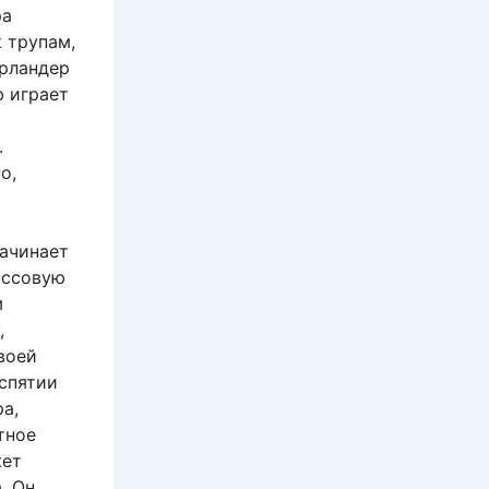
ра
 трупам,
арландер
ю играет
.
о,
начинает
ассовую
м
,
воей
аспятии
а,
тное
жет
. Он