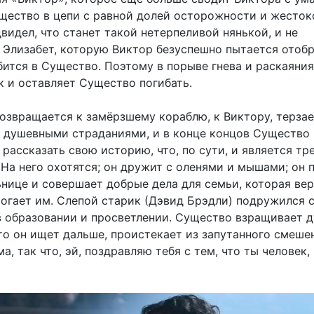
щество в цепи с равной долей осторожности и жесток
видел, что станет такой нетерпеливой нянькой, и не
о Элизабет, которую Виктор безуспешно пытается отобр
бится в Существо. Поэтому в порыве гнева и раскаяния
к и оставляет Существо погибать.
озвращается к замёрзшему кораблю, к Виктору, терза
 душевными страданиями, и в конце концов Существо
 рассказать свою историю, что, по сути, и является тр
На него охотятся; он дружит с оленями и мышами; он 
нице и совершает добрые дела для семьи, которая вер
могает им. Слепой старик (Дэвид Брэдли) подружился с
в образовании и просветлении. Существо взращивает 
что он ищет дальше, проистекает из запутанного смеше
а, так что, эй, поздравляю тебя с тем, что ты человек,