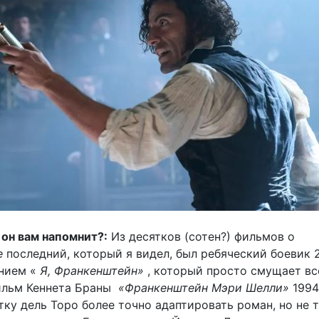
он вам напомнит?:
Из десятков (сотен?) фильмов о
е
последний, который я видел, был ребяческий боевик 
анием «
Я, Франкенштейн»
, который просто смущает вс
ильм Кеннета Браны
«Франкенштейн Мэри Шелли»
1994
ку дель Торо более точно адаптировать роман, но не 