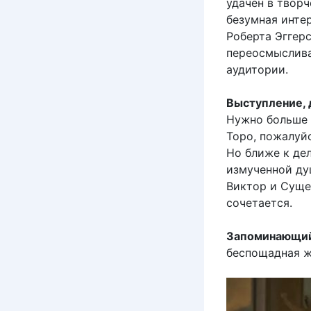
удачен в творч
безумная инте
Роберта Эггер
переосмыслива
аудитории.
Выступление, 
Нужно больше 
Торо, пожалуйс
Но ближе к де
измученной ду
Виктор и Суще
сочетается.
Запоминающий
беспощадная ж