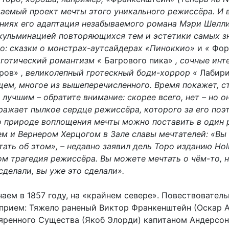
аемый проект мечты этого уникального режиссёра. И 
ниях его адаптация незабываемого романа Мэри Шелли
 кульминацией повторяющихся тем и эстетики самых 
ро: сказки о монстрах-аутсайдерах «Пиноккио»
и
«
Фор
 готический романтизм «
Багрового пика»
, сочные ин
аров»
, великолепный гротескный боди-хоррор «
Лабири
бщем, многое из вышеперечисленного. Время покажет, с
 лучшим – обратите внимание: скорее всего, нет – но он
тражает пылкое сердце режиссёра, которого за его поэ
 природе воплощения мечты можно поставить в один 
м и Вернером Херцогом в Зале славы мечтателей: «Вы
ать об этом», – недавно заявил дель Торо изданию Ho
том трагедия режиссёра. Вы можете мечтать о чём-то, н
сделали, вы уже это сделали».
аем в 1857 году, на «крайнем севере». Повествовател
рием: Тяжело раненый Виктор Франкенштейн (Оскар А
ъяренного Существа (Якоб Элорди) капитаном Андерсо