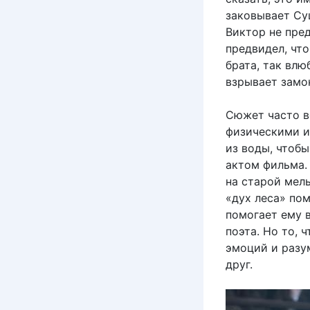
заковывает Су
Виктор не пред
предвидел, чт
брата, так влю
взрывает замо
Сюжет часто в
физическими и
из воды, чтобы
актом фильма. 
на старой мель
«дух леса» по
помогает ему 
поэта. Но то, 
эмоций и разум
друг.