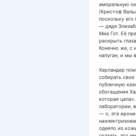
аморальную ок
(Кристоф Валь
поскольку его
— дядя Элизаб
Миа Гот. Её пр
раскрыть глаз
Конечно же, с 
напуган, и мы 
Харландер пом
собирать свое
публичную каз
обогащения Ха
которая цела»
лаборатории, 
— о, эта ирон
наэлектризова
одеяло из кожи
сказать, это и