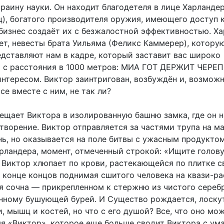
раину науки. Он находит благодетеля в лице Харланде
ц), богатого производителя оружия, имеющего доступ к
 бизнес создаёт их с безжалостной эффективностью. Х
ет, невесты брата Уильяма (Феликс Каммерер), котору
едставляют нам в кадре, который заставит вас широко
а с расстояния в 1000 метров: МИА ГОТ ДЕРЖИТ ЧЕРЕП
интересом. Виктор заинтригован, возбуждён и, возможн
все вместе с ним, не так ли?
ещает Виктора в изолированную башню замка, где он 
 творение. Виктор отправляется за частями трупа на м
нь, но оказывается на поле битвы с ужасным продукто
рландера, момент, отмеченный строкой: «Ищите голову
. Виктор хлюпает по крови, растекающейся по плитке с
в конце концов поднимая сшитого человека на квази-р
ия сочна — прикрепленном к стержню из чистого серебр
нному бушующей бурей. И Существо рождается, лоску
, мышц и костей, но что с его душой? Все, что оно мо
мя «Виктор», которое еще больше сводит Виктора с ума