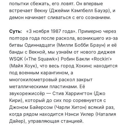
попытки сбежать, его ловят. Он впервые
встречает Векну (Джейми Кэмпбелл Бауэр), и
демон начинает сливаться с его сознанием.
Суть:
«3 ноября 1987 года». Примерно через
полтора года после раскола, возникшего из-за
битвы Одиннадцати (Милли Бобби Браун) и её
банды с Векной, мы узнаём от нового диджея
WSQK («The Squawk») Робин Бакли «Rockin’»
(Майя Хоук), что весь город Хокинс находится
под военным карантином, а
многокилометровый раскол закрыт
металлическими пластинами. Её
звукорежиссёр — Стив Харрингтон (Джо
Кири), который до сих пор соревнуется с
Джоном Байерсом (Чарли Хитон) всякий раз,
когда рядом находится Нэнси Уилер (Наталия
Дайер), управляющая станцией.