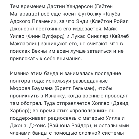
Тем временем Дастин Хендерсон (Гейтен
Матараццо) всё ещё носит футболку «Клуба
Адского Пламени», за что Энди (Клейтон Ройал
Джонсон) постоянно его издевается. Майк
Уилер (Финн Вулфард) и Лукас Синклер (Кейлеб
Маклафлин) защищают его, но считают, что в
поисках Векны им всем лучше затаиться и не
привлекать к себе внимания.
Именно этим банда и занималась последние
полтора года: используя разведданные
Мюррея Баумана (Бретт Гельман), чтобы
проникнуть в Изнанку, когда военные проводят
там обстрел. Туда отправляется Хоппер (Дэвид
Харбор); во время этих «проползаний» он
поддерживает радиосвязь с матерью Уилла и
Джона, Джойс (Вайнона Райдер), и остальными
членами банды с помощью сложной системы