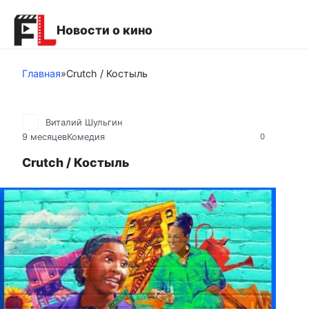
Перейти
к
Новости о кино
контенту
Главная
»
Crutch / Костыль
Виталий Шульгин
9 месяцев
Комедия
0
Crutch / Костыль