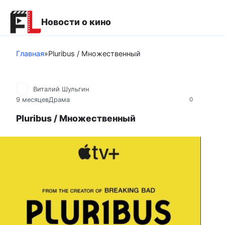
Перейти
к
Новости о кино
контенту
Главная
»
Pluribus / Множественный
Виталий Шульгин
9 месяцев
Драма
0
Pluribus / Множественный