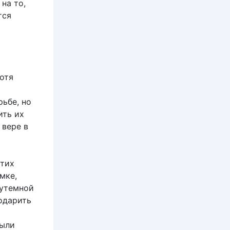
на то,
тся
отя
ьбе, но
ить их
 вере в
этих
мке,
лутемной
годарить
были