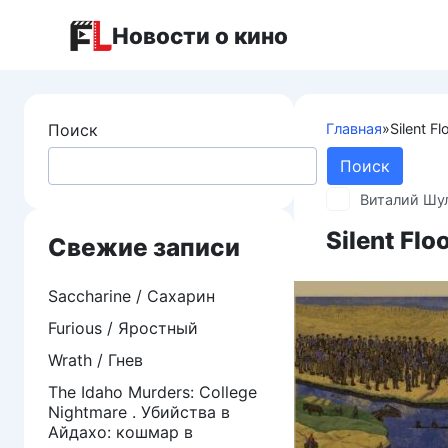
Перейти
Новости о кино
к
контенту
Поиск
Главная
»
Silent F
Поиск
Виталий Шу
Silent Fl
Свежие записи
Saccharine / Сахарин
Furious / Яростный
Wrath / Гнев
The Idaho Murders: College
Nightmare . Убийства в
Айдахо: кошмар в