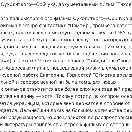
 Сухолиткого—Собчука. документальный фильм “Тихое
ого полнометражного фильма Сухолиткого—Собчука (
 фильма в жанре фантастики “Памфир”, премьера котор
аннах) состоялась на международном конкурсе IDFA, г
лучил приз за безупречно выполненную операторскую р
ь один из многих недавних документальных фильмов, с
, будь то непосредственно боевые действия (как и в с
ами). в фильме Мстислава Чернова “Победитель Сандэ
т Андреевки») или о повседневной жизни в суматохе (
нкурсной работе Екатерины Горностай “Отметка времен
альной и своевременной ни была тема, для новых
х фильмов становится все более сложной задачей пре
гляд на войну — хотя “Тихому потопу”, в котором осн
яется украинцам, которые явно держатся в стороне от
 удается. Дальнейший показ на большом количестве фе
бой разумеющееся, но специалистов по распростране
й литературы привлечет интерес к фильму со стороны
визуальная красота, которую лучше всего демонстриру