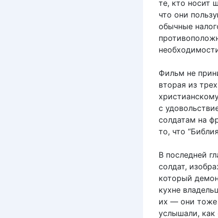
те, кто носит 
что они польз
обычные налог
противоположн
необходимости
Фильм не прин
вторая из трех
христианскому
с удовольствие
солдатам на ф
то, что “Библи
В последней гл
солдат, изобр
который демон
кухне владельц
их — они тоже 
услышали, как