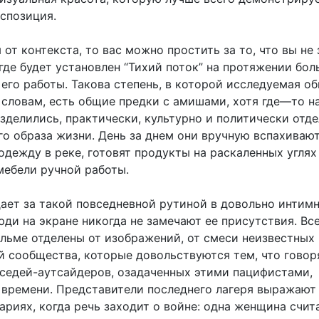
кспозиция.
 от контекста, то вас можно простить за то, что вы не 
 где будет установлен “Тихий поток” на протяжении бо
его работы. Такова степень, в которой исследуемая об
 словам, есть общие предки с амишами, хотя где—то н
зделились, практически, культурно и политически отд
го образа жизни. День за днем они вручную вспахиваю
одежду в реке, готовят продукты на раскаленных углях
мебели ручной работы.
ает за такой повседневной рутиной в довольно интим
юди на экране никогда не замечают ее присутствия. Вс
ильме отделены от изображений, от смеси неизвестных
й сообщества, которые довольствуются тем, что говор
оседей-аутсайдеров, озадаченных этими пацифистами,
времени. Представители последнего лагеря выражают 
риях, когда речь заходит о войне: одна женщина счита