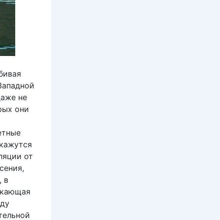
бивая
Западной
даже не
рых они
етные
 кажутся
ляции от
сения,
 в
никающая
жду
тельной