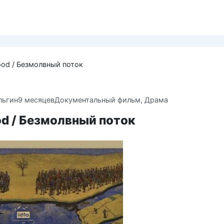
lood / Безмолвный поток
льгин
9 месяцев
Документальный фильм
,
Драма
ood / Безмолвный поток