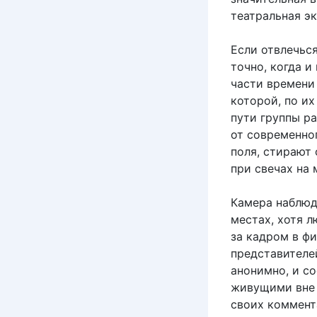
театральная э
Если отвлечься
точно, когда и
части времени 
которой, по их
пути группы ра
от современно
поля, стирают 
при свечах на 
Камера наблюд
местах, хотя л
за кадром в ф
представителе
анонимно, и с
живущими вне 
своих коммента