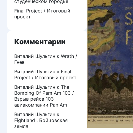
студенческом городке
Final Project / Итоговый
проект
Комментарии
Виталий Шульгин
к
Wrath /
Гнев
Виталий Шульгин
к
Final
Project / Итоговый проект
Виталий Шульгин
к
The
Bombing Of Pam Am 103 /
Взрыв рейса 103
авиакомпании Pan Am
Виталий Шульгин
к
Fightland . Бойцовская
земля