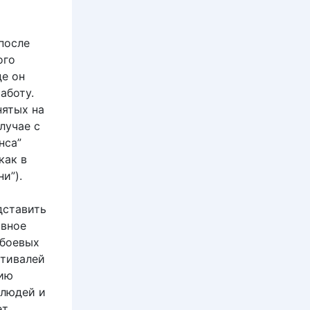
после
ого
де он
аботу.
нятых на
лучае с
нса”
как в
и”).
дставить
овное
 боевых
стивалей
нию
 людей и
ет