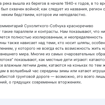
а река вышла из берегов в начале 1940-х годов, в то в
был охвачен войной; как следует из названия, регион 
с неким бедствием, которое им неподвластно.
омментарий Сухолиткого-Собчука красноречиво
 такие параллели и контрасты. Нам показывают, что н
ляется полностью изолированным, и неопределенность
ины также нависает над теми, кто носит шляпы, особен
ением, у которого не всегда есть возможность жить н
 внешнего мира. Многие из самых очаровательных обра
потоке” показывают, как местные дети играют: катаютс
ке влажным летним днем, катаются на коньках по тем 
ам в волшебный час середины зимы или катают игруш
хабистой грунтовой дороге — возможно, это всего лишь
ний, о грядущих современных вторжениях.