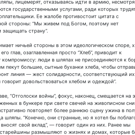
шляпы, лицемерят, отказываясь идти в армию, несмотря 
уются государственными услугами, ради которых трудя
оплательщики. Ее жалобе противостоит цитата с
ой стороны: “Мы живем под Богом, поэтому нет
 защищать страну”.
имает ничьей стороны в этом идеологическом споре, х
 его глав, озаглавленная просто “Хлеб”, приводит к
 компромиссу: люди в шляпах не присоединяются к бор
м пекут большие, сытные буханки хлеба, чтобы отправ
ронт линия — жест солидарности, соответствующий их
я говорит довольствоваться хлебом и одеждой”.
аве, “Отголоски войны”, фокус, наконец, смещается на 
аженных в бункере при свете свечей на живописном сни
стративно повторяет более раннюю сцену ужина в по
а шляпы. “Конечно, они странные, но я хотел бы побла
вносят свой вклад”, — говорит один из них. Ранее мы
 старейшины размышляют о жизнях и домах, которые 