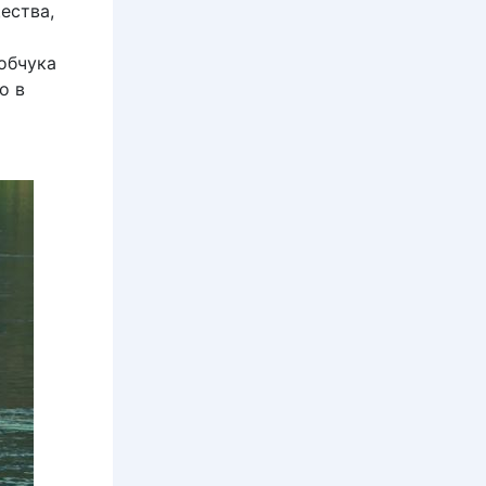
ества,
обчука
о в