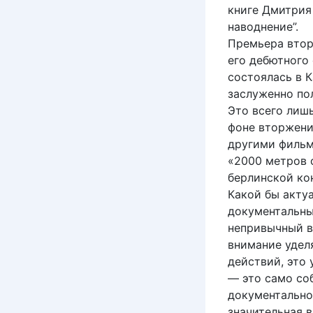
книге Дмитрия
наводнение”.
Премьера втор
его дебютного
состоялась в К
заслуженно по
Это всего лиш
фоне вторжения
другими фильм
«2000 метров о
берлинской ко
Какой бы акту
документальны
непривычный вз
внимание удел
действий, это
— это само со
документально
значительная 