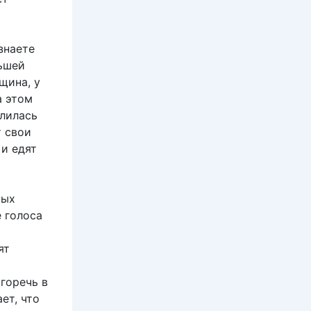
знаете
льшей
щина, у
а этом
елилась
т свои
 и едят
ных
е голоса
ят
горечь в
ет, что