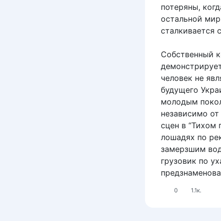
потеряны, когд
остальной мир 
сталкивается 
Собственный к
демонстрирует
человек не яв
будущего Укра
молодым покол
независимо от
сцен в “Тихом 
лошадях по ре
замерзшим вод
грузовик по у
предзнаменова
0
1.1к.