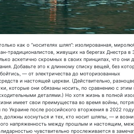
только как о “носителях шляп”: изолированная, миролю
ан-традиционалистов, живущих на берегах Днестра в 
лько аскетично скромных в своих принципах, что они 
ания. Добавьте это к длинному списку вещей, без кото
обойтись, — от электричества до моторизованных
средств и настоящей церкви. (Действительно, разноцв
ки, которые они обязаны носить, по сравнению с этим
сходительными деталями.) Но хотя жизнь в полной изо
изни имеет свои преимущества во время войны, потря
 по Украине после российского вторжения в 2022 году,
е, должны коснуться и тех, кто носит шляпы, — и воз
этого напряженность между прошлым и настоящим, ме
олидарностью чувствительно прослеживается в замеча