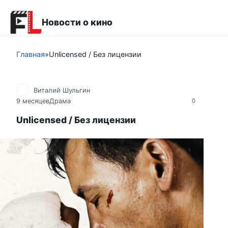
Перейти
к
Новости о кино
контенту
Главная
»
Unlicensed / Без лицензии
Виталий Шульгин
9 месяцев
Драма
0
Unlicensed / Без лицензии