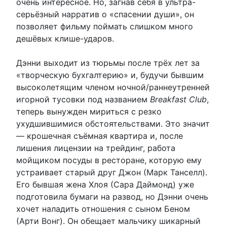
очень интересное. Но, загнав себя в ультра-
серьёзный нарратив о «спасении души», он
позволяет фильму поймать слишком много
дешёвых клише-ударов.
Дэнни выходит из тюрьмы после трёх лет за
«творческую бухгалтерию» и, будучи бывшим
высоколетящим членом ночной/раннеутренней
игорной тусовки под названием
Breakfast Club
,
теперь вынужден мириться с резко
ухудшившимися обстоятельствами. Это значит
— крошечная съёмная квартира и, после
лишения лицензии на трейдинг, работа
мойщиком посуды в ресторане, которую ему
устраивает старый друг Джон (Марк Танселл).
Его бывшая жена Хлоя (Сара Даймонд) уже
подготовила бумаги на развод, но Дэнни очень
хочет наладить отношения с сыном Беном
(Арти Вонг). Он обещает мальчику шикарный