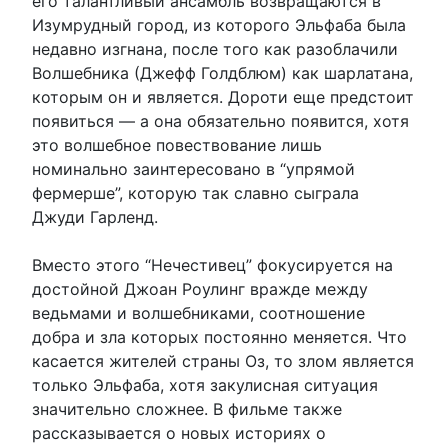
его талантливый ансамбль возвращаются в
Изумрудный город, из которого Эльфаба была
недавно изгнана, после того как разоблачили
Волшебника (Джефф Голдблюм) как шарлатана,
которым он и является. Дороти еще предстоит
появиться — а она обязательно появится, хотя
это волшебное повествование лишь
номинально заинтересовано в “упрямой
фермерше”, которую так славно сыграла
Джуди Гарленд.
Вместо этого “Нечестивец” фокусируется на
достойной Джоан Роулинг вражде между
ведьмами и волшебниками, соотношение
добра и зла которых постоянно меняется. Что
касается жителей страны Оз, то злом является
только Эльфаба, хотя закулисная ситуация
значительно сложнее. В фильме также
рассказывается о новых историях о