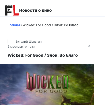
Перейти
к
Новости о кино
контенту
Главная
»
Wicked: For Good / Злой: Во благо
Виталий Шульгин
9 месяцев
Фэнтази
0
Wicked: For Good / Злой: Во благо