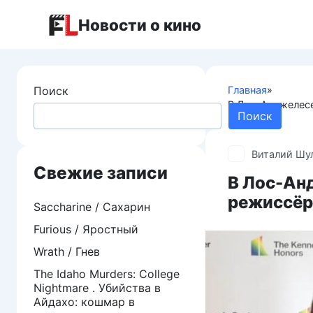
Перейти
Новости о кино
к
контенту
Поиск
Главная
»
В Лос-Анджелесе
Поиск
Виталий Шу
Свежие записи
В Лос-Ан
режиссёр 
Saccharine / Сахарин
Furious / Яростный
Wrath / Гнев
The Idaho Murders: College
Nightmare . Убийства в
Айдахо: кошмар в