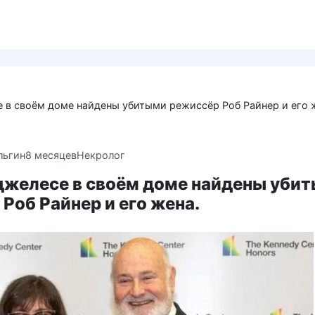
 в своём доме найдены убитыми режиссёр Роб Райнер и его 
льгин
8 месяцев
Некролог
джелесе в своём доме найдены уби
Роб Райнер и его жена.