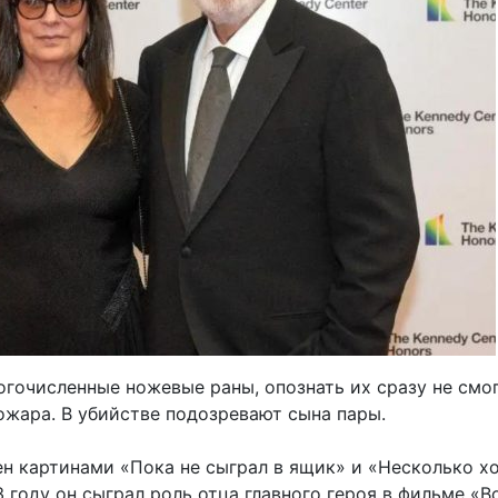
огочисленные ножевые раны, опознать их сразу не смог
ожара. В убийстве подозревают сына пары.
ен картинами «Пока не сыграл в ящик» и «Несколько 
3 году он сыграл роль отца главного героя в фильме «В