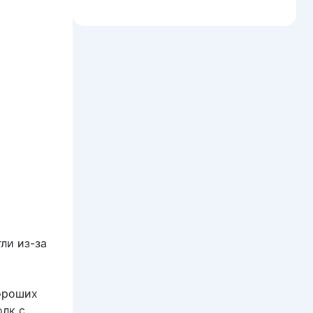
ли из-за
хороших
олк с