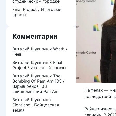
студенческом городке
Final Project / Итоговый
проект
Комментарии
Виталий Шульгин
к
Wrath /
Гнев
Виталий Шульгин
к
Final
Project / Итоговый проект
Виталий Шульгин
к
The
Bombing Of Pam Am 103 /
Взрыв рейса 103
На телах — мн
авиакомпании Pan Am
последствий п
Виталий Шульгин
к
Fightland . Бойцовская
Райнер извест
земля
парней». В 201