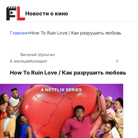
Перейти
к
Новости о кино
контенту
Главная
»
How To Ruin Love / Как разрушить любовь
Виталий Шульгин
8 месяцев
Комедия
0
How To Ruin Love / Как разрушить любовь