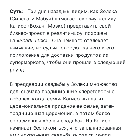
Суть:
Три дня назад мы видим, как Золека
(Сивенати Мабуя) помогает своему жениху
Кагисо (Боханг Моэко) представить свой
бизнес-проект в реалити-шоу, похожем
на
«Shark Tank»
. Она немного отвлекает
внимание, но судьи голосуют за него и его
приложение для доставки продуктов из
супермаркета, чтобы они прошли в следующий
раунд.
В преддверии свадьбы у Золеки множество
дел: сначала традиционные «переговоры о
лоболе», когда семья Кагисо выплатит
церемониальное приданое ее семье, затем
традиционная церемония, а потом более
современная «белая свадьба». Но Кагисо
начинает беспокоиться, что запланированная
ими «скромная» свадьба выходит из-под