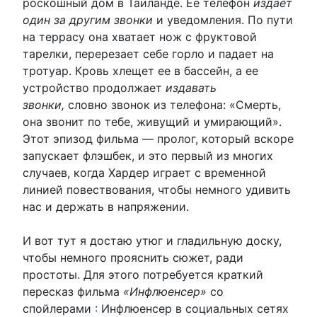
роскошный дом в Таиланде. Ее телефон
издает
один за другим звонки
и уведомления. По пути
на террасу она хватает нож с фруктовой
тарелки, перерезает себе горло и падает на
тротуар. Кровь хлещет ее в бассейн, а ее
устройство продолжает
издавать
звонки,
словно звонок из телефона: «Смерть,
она звонит по тебе, живущий и умирающий».
Этот эпизод фильма — пролог, который вскоре
запускает флэшбек, и это первый из многих
случаев, когда Хардер играет с временной
линией повествования, чтобы немного удивить
нас и держать в напряжении.
И вот тут я достаю утюг и гладильную доску,
чтобы немного прояснить сюжет, ради
простоты. Для этого потребуется краткий
пересказ фильма
«Инфлюенсер»
со
спойлерами : Инфлюенсер в социальных сетях