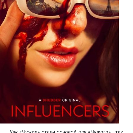
Как
«Чужие»
стали основой для
«Чужого»
,
так