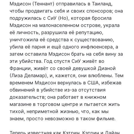
Мэдисон (Теннант) отправилась в Таиланд,
чтобы продвигать себя и своих спонсоров; она
подружилась с СиУ (Но), которая бросила
Мэдисон на малонаселенном острове, украла
её личность, разрушила её репутацию,
уничтожила её средства к существованию,
убила её парня и ещё одного инфлюенсера, а
затем оставила Мэдисон брать на себя вину за
эти убийства. Год спустя СиУ живёт во
Франции, живёт со своей девушкой Дианой
(Лиза Деламар), и, кажется, они влюблены. Тем
временем Мэдисон вернулась в США, избежав
обвинений в убийстве из-за отсутствия
доказательств; она работает в книжном
магазине в торговом центре и пытается жить
тихой, неприметной жизнью, что, как мы
знаем, просто невозможно в таком фильме.
Теперь известная как Кэтрин, Кэтрин и Дайан