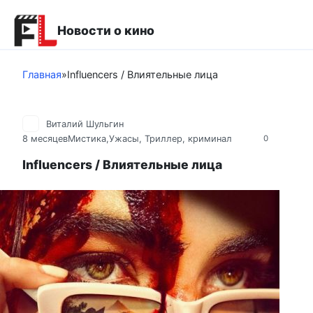
Перейти
к
Новости о кино
контенту
Главная
»
Influencers / Влиятельные лица
Виталий Шульгин
8 месяцев
Мистика,Ужасы
,
Триллер, криминал
0
Influencers / Влиятельные лица