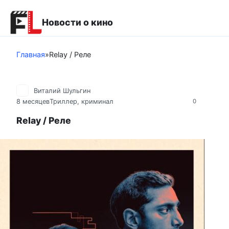
Перейти
к
Новости о кино
контенту
Главная
»
Relay / Реле
Виталий Шульгин
8 месяцев
Триллер, криминал
0
Relay / Реле