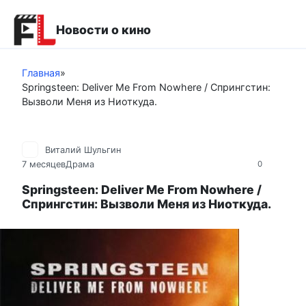
Перейти
к
Новости о кино
контенту
Главная
»
Springsteen: Deliver Me From Nowhere / Спрингстин:
Вызволи Меня из Ниоткуда.
Виталий Шульгин
7 месяцев
Драма
0
Springsteen: Deliver Me From Nowhere /
Спрингстин: Вызволи Меня из Ниоткуда.