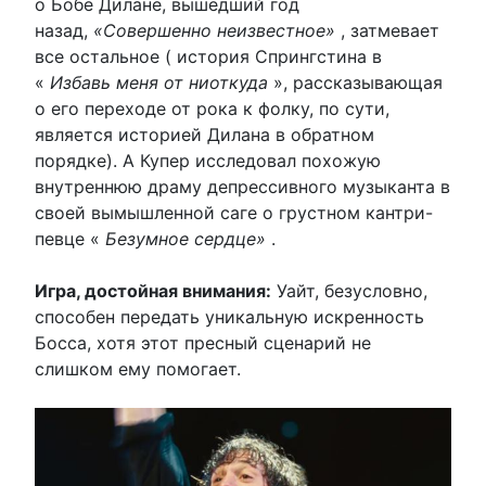
о Бобе Дилане, вышедший год
назад,
«Совершенно неизвестное»
, затмевает
все остальное ( история Спрингстина в
«
Избавь меня от ниоткуда
», рассказывающая
о его переходе от рока к фолку, по сути,
является историей Дилана в обратном
порядке). А Купер исследовал похожую
внутреннюю драму депрессивного музыканта в
своей вымышленной саге о грустном кантри-
певце «
Безумное сердце»
.
Игра, достойная внимания:
Уайт, безусловно,
способен передать уникальную искренность
Босса, хотя этот пресный сценарий не
слишком ему помогает.