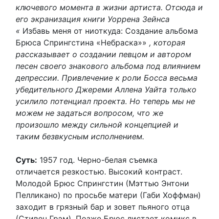
ключевого момента в жизни артиста. Отсюда и
его экранизация книги Уоррена Зейнса
«
Избавь меня от ниоткуда: Создание альбома
Брюса Спрингстина «Небраска»»
, которая
рассказывает о создании певцом и автором
песен своего знакового альбома под влиянием
депрессии. Привлечение к роли Босса весьма
убедительного Джереми Аллена Уайта только
усилило потенциал проекта. Но теперь мы не
можем не задаться вопросом, что же
произошло между сильной концепцией и
таким безвкусным исполнением.
Суть:
1957 год. Черно-белая съемка
отличается резкостью. Высокий контраст.
Молодой Брюс Спрингстин (Мэттью Энтони
Пелликано) по просьбе матери (Габи Хоффман)
заходит в грязный бар и зовет пьяного отца
(Стивен Грэм). Позже Брюс листает комикс в