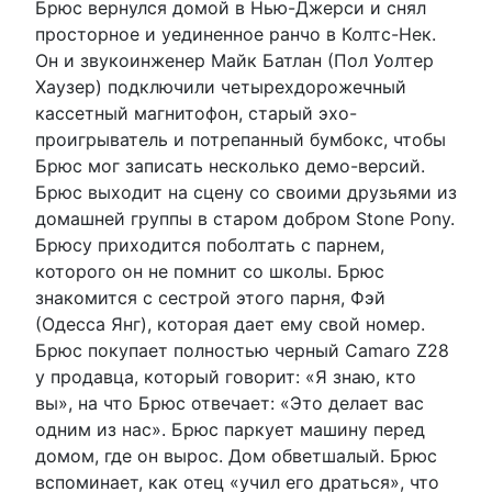
Брюс вернулся домой в Нью-Джерси и снял
просторное и уединенное ранчо в Колтс-Нек.
Он и звукоинженер Майк Батлан ​​(Пол Уолтер
Хаузер) подключили четырехдорожечный
кассетный магнитофон, старый эхо-
проигрыватель и потрепанный бумбокс, чтобы
Брюс мог записать несколько демо-версий.
Брюс выходит на сцену со своими друзьями из
домашней группы в старом добром Stone Pony.
Брюсу приходится поболтать с парнем,
которого он не помнит со школы. Брюс
знакомится с сестрой этого парня, Фэй
(Одесса Янг), которая дает ему свой номер.
Брюс покупает полностью черный Camaro Z28
у продавца, который говорит: «Я знаю, кто
вы», на что Брюс отвечает: «Это делает вас
одним из нас». Брюс паркует машину перед
домом, где он вырос. Дом обветшалый. Брюс
вспоминает, как отец «учил его драться», что