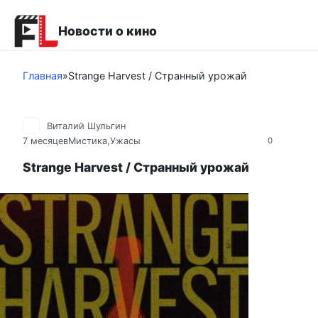
Перейти
к
Новости о кино
контенту
Главная
»
Strange Harvest / Странный урожай
Виталий Шульгин
7 месяцев
Мистика,Ужасы
0
Strange Harvest / Странный урожай