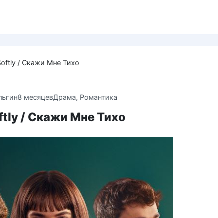
Softly / Скажи Мне Тихо
льгин
8 месяцев
Драма
,
Романтика
oftly / Скажи Мне Тихо