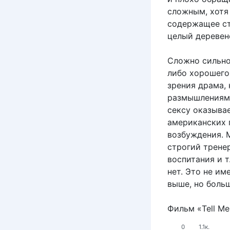
сложным, хотя
содержащее ст
целый деревенс
Сложно сильно 
либо хорошего,
зрения драма,
размышлениями
сексу оказыва
американских 
возбуждения. 
строгий трене
воспитания и т
нет. Это не им
выше, но больш
Фильм «Tell Me
0
1.1к.