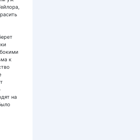
Тейлора,
красить
берет
чки
убокими
ьма к
ство
е
т
о
одят на
было