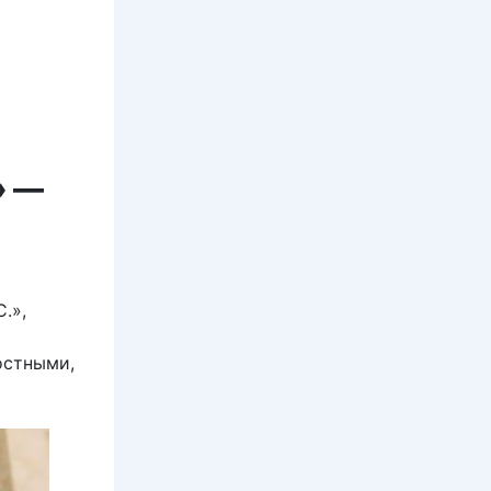
» —
.»,
остными,