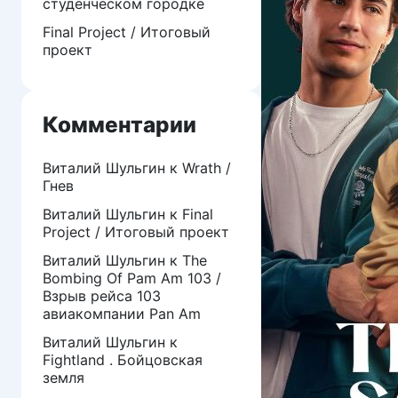
студенческом городке
Final Project / Итоговый
проект
Комментарии
Виталий Шульгин
к
Wrath /
Гнев
Виталий Шульгин
к
Final
Project / Итоговый проект
Виталий Шульгин
к
The
Bombing Of Pam Am 103 /
Взрыв рейса 103
авиакомпании Pan Am
Виталий Шульгин
к
Fightland . Бойцовская
земля