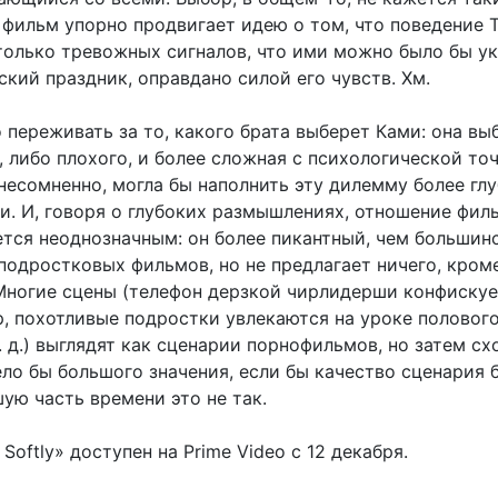
 фильм упорно продвигает идею о том, что поведение 
олько тревожных сигналов, что ими можно было бы у
кий праздник, оправдано силой его чувств. Хм.
переживать за то, какого брата выберет Ками: она вы
 либо плохого, и более сложная с психологической то
 несомненно, могла бы наполнить эту дилемму более гл
. И, говоря о глубоких размышлениях, отношение фил
ется неоднозначным: он более пикантный, чем большин
подростковых фильмов, но не предлагает ничего, кром
Многие сцены (телефон дерзкой чирлидерши конфискуе
р, похотливые подростки увлекаются на уроке половог
. д.) выглядят как сценарии порнофильмов, но затем сх
ело бы большого значения, если бы качество сценария 
ую часть времени это не так.
 Softly» доступен на Prime Video с 12 декабря.