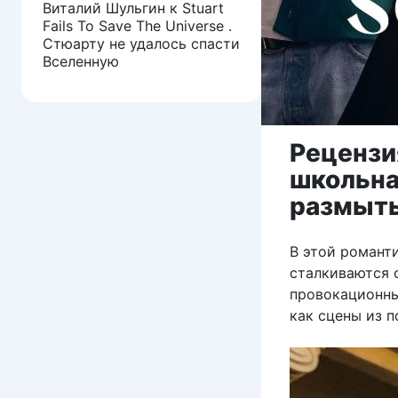
Виталий Шульгин
к
Stuart
Fails To Save The Universe .
Стюарту не удалось спасти
Вселенную
Рецензи
школьна
размыты
В этой романт
сталкиваются с
провокационны
как сцены из 