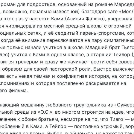
 роман для подростков, основанный на романе Мерседе
, возможно, печально известной) благодаря саге «Моя/
а этот раз у нас есть Ками (Алисия Фалько), уверенная 
ая чирлидерша из местной средней школы с огромной
социальных сетях, и её сердитый парень-спортсмен, к
, когда её внимание переключается на пару симпатичны
ые только начали учиться в школе. Младший брат Тьяг
ес) учится с Ками в одном классе, а старший Тейлор 
овится тренером и сразу же начинает вести себя сове
образом для своей пасторской роли. Быстро выясняет
ев есть некая тёмная и конфликтная история, на котор
споминаниях и которая постепенно раскрывается на
его фильма.
нающий мешанину любовного треугольника из «Сумер
ьной среды из «О.С.», во многом строится на идее, чт
ечение к обоим братьям, несмотря на то, что Тиаго — 
влюбленный в Ками, а Тейлор — постоянно угрюмый, во
ающийся со всеми. Выбор, в общем-то, не кажется так