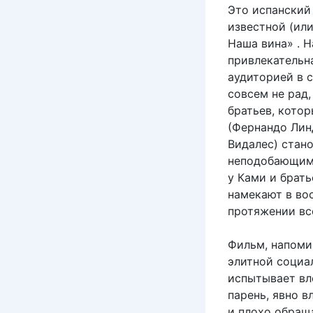
Это испанский
известной (или
Наша вина» . Н
привлекательн
аудиторией в 
совсем не рад
братьев, котор
(Фернандо Линд
Видалес) стан
неподобающим 
у Ками и брать
намекают в во
протяжении вс
Фильм, напоми
элитной социал
испытывает вл
парень, явно 
и плохо обращ