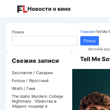
Перейти
Новости о кино
к
контенту
Поиск
Главная
»
Tell Me 
Поиск
Виталий Шу
Tell Me S
Свежие записи
Saccharine / Сахарин
Furious / Яростный
Wrath / Гнев
The Idaho Murders: College
Nightmare . Убийства в
Айдахо: кошмар в