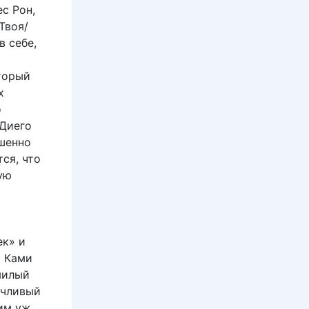
с Рон,
Твоя/
в себе,
оторый
х
о
(Диего
ршенно
ся, что
ую
ек» и
о Ками
милый
рчливый
им уж