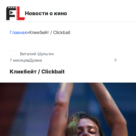
Перейти
к
Новости о кино
контенту
Главная
»
Кликбейт / Clickbait
Виталий Шульгин
7 месяцев
Драма
0
Кликбейт / Clickbait