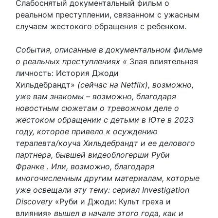
Слабоснятый документальный фильм о
реальном преступлении, связанном с ужасным
случаем жестокого обращения с ребенком.
События, описанные в документальном фильме
о реальных преступлениях «
Злая влиятельная
личность: История Джоди
Хильдебрандт»
(сейчас на Netflix), возможно,
уже вам знакомы – возможно, благодаря
новостным сюжетам о тревожном деле о
жестоком обращении с детьми в Юте в 2023
году, которое привело к осуждению
терапевта/коуча Хильдебрандт и ее делового
партнера, бывшей видеоблогерши Руби
Франке . Или, возможно, благодаря
многочисленным другим материалам, которые
уже освещали эту тему: сериал Investigation
Discovery
«Руби и Джоди: Культ греха и
влияния»
вышел в начале этого года, как и