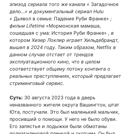
эпизод сериала того же канала «
Загадочное
дело…»
и документальный сериал Hulu
«
Дьявол в семье: Падение Руби Франке»
;
фильм Lifetime
«Мормонская мамаша,
сошедшая с ума: История Руби Франке»
, в
котором Хизер Локлир играет Хильдебрандт,
вышел в 2024 году. Таким образом, Netflix в
данном случае отстает от трендов
эксплуатационного кино, что в целом
соответствует общему потоку контента о
реальных преступлениях, который предлагает
стриминговый сервис.
Суть:
30 августа 2023 года в дверь
неназванного жителя округа Вашингтон, штат
Юта, постучали. Это был маленький мальчик,
просивший о помощи. У него не было обуви.
Его запястья и лодыжки были обмотаны
полиэтиленовой пленкой и скотчем. Он был