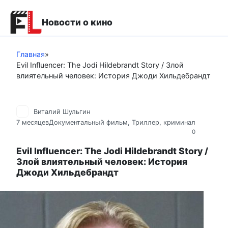
Перейти
к
Новости о кино
контенту
Главная
»
Evil Influencer: The Jodi Hildebrandt Story / Злой
влиятельный человек: История Джоди Хильдебрандт
Виталий Шульгин
7 месяцев
Документальный фильм
,
Триллер, криминал
0
Evil Influencer: The Jodi Hildebrandt Story /
Злой влиятельный человек: История
Джоди Хильдебрандт