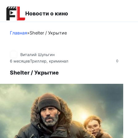
Перейти
к
Новости о кино
контенту
Главная
»
Shelter / Укрытие
Виталий Шульгин
6 месяцев
Триллер, криминал
0
Shelter / Укрытие