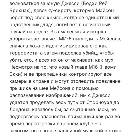
волноваться за юную Джесси (Бодхи Рей
Брихнах), девочку–сироту, которую Мэйсон
берет под свое крыло, когда ее единственный
родственник, дядя, погибает в несчастный
случай на лодке. Эта маленькая искорка
доброты заставляет МИ-6 выследить Мейсона,
сначала ложно идентифицировав его как
террориста, а затем подослав убийц, чтобы
убить его, и всех их он отмахивает, как мух.
Несмотря на то, что новый глава M16 (Наоми
Экки) и ее приспешники контролируют все
камеры в стране и могут отследить появление
прыщика на шее Мейсона с помощью
распознавания изображений, им с Джесси
удается проделать весь путь от Сторноуэя до
Лондона, казалось бы, за считанные часы, не
подвергаясь опасности. пойманный как раз во
время перестрелки в ночном клубе – с
залогом, но с более паршивой музыкой в стиле